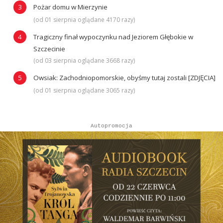
Pożar domu w Mierzynie
(od 01 sierpnia oglądane 4170 razy)
Tragiczny finał wypoczynku nad Jeziorem Głębokie w
Szczecinie
(od 03 sierpnia oglądane 3668 razy)
Owsiak: Zachodniopomorskie, obyśmy tutaj zostali [ZDJĘCIA]
(od 01 sierpnia oglądane 3065 razy)
Autopromocja