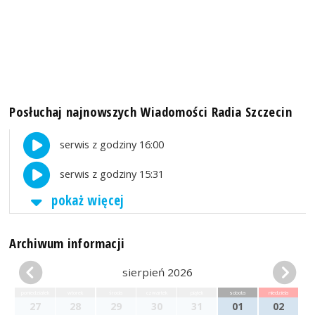
Posłuchaj najnowszych Wiadomości Radia Szczecin
serwis z godziny 16:00
serwis z godziny 15:31
pokaż więcej
Archiwum informacji
sierpień 2026
poniedziałek
wtorek
środa
czwartek
piątek
sobota
niedziela
27
28
29
30
31
01
02