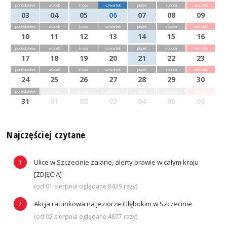
poniedziałek
wtorek
środa
czwartek
piątek
sobota
niedziela
03
04
05
06
07
08
09
poniedziałek
wtorek
środa
czwartek
piątek
sobota
niedziela
10
11
12
13
14
15
16
poniedziałek
wtorek
środa
czwartek
piątek
sobota
niedziela
17
18
19
20
21
22
23
poniedziałek
wtorek
środa
czwartek
piątek
sobota
niedziela
24
25
26
27
28
29
30
poniedziałek
wtorek
środa
czwartek
piątek
sobota
niedziela
31
01
02
03
04
05
06
Najczęściej czytane
Ulice w Szczecinie zalane, alerty prawie w całym kraju
[ZDJĘCIA]
(od 01 sierpnia oglądane 8439 razy)
Akcja ratunkowa na jeziorze Głębokim w Szczecinie
(od 02 sierpnia oglądane 4877 razy)