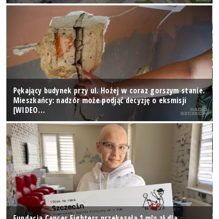
Pękający budynek przy ul. Hożej w coraz gorszym stanie.
Mieszkańcy: nadzór może podjąć decyzję o eksmisji
[WIDEO…
Fundacja Cancer Fighters przekazała 1 mln zł dla