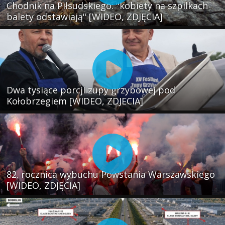
Chodnik na Piłsudskiego: "kobiety na szpilkach
balety odstawiają" [WIDEO, ZDJĘCIA]
Dwa tysiące porcji zupy grzybowej pod
Kołobrzegiem [WIDEO, ZDJECIA]
82. rocznica wybuchu Powstania Warszawskiego
[WIDEO, ZDJĘCIA]