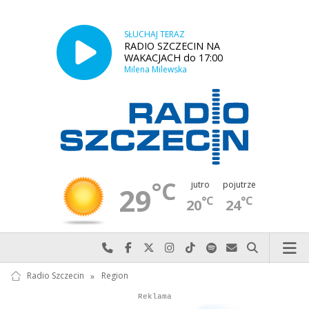
SŁUCHAJ TERAZ
RADIO SZCZECIN NA
WAKACJACH do 17:00
Milena Milewska
°C
jutro
pojutrze
29
°C
°C
20
24
Najlepiej po prostu do nas zadzwoń
Odwiedź nas na Facebook-u
Odwiedź nas na X
Odwiedź nas na Instagram-ie
Odwiedź nas na TikTok-u
Szukaj nas na Spotify
Wyślij do nas w
Szukaj
Radio Szczecin
»
Region
Autopromocja
Autopromocja
Reklama