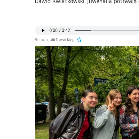
Dawid Kwiatkowski. Juwenalia potrwają d
Relacja Julii Nowickiej.