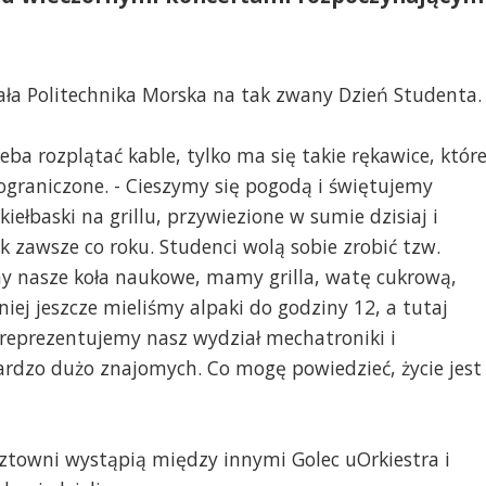
ała Politechnika Morska na tak zwany Dzień Studenta.
eba rozplątać kable, tylko ma się takie rękawice, któr
 ograniczone. - Cieszymy się pogodą i świętujemy
iełbaski na grillu, przywiezione w sumie dzisiaj i
k zawsze co roku. Studenci wolą sobie zrobić tzw.
my nasze koła naukowe, mamy grilla, watę cukrową,
ej jeszcze mieliśmy alpaki do godziny 12, a tutaj
reprezentujemy nasz wydział mechatroniki i
bardzo dużo znajomych. Co mogę powiedzieć, życie jest
towni wystąpią między innymi Golec uOrkiestra i