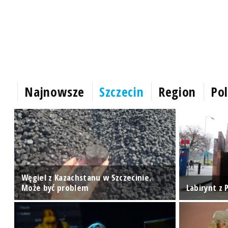
Najnowsze
Szczecin
Region
Pol
Węgiel z Kazachstanu w Szczecinie.
Może być problem
Labirynt z