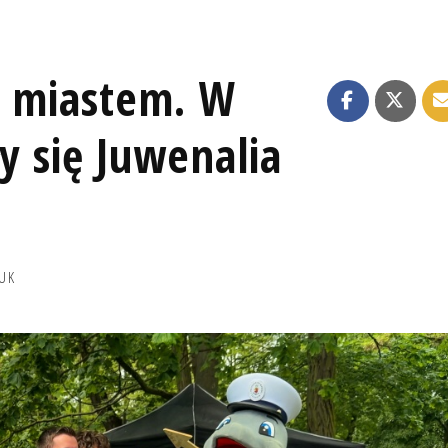
i miastem. W
y się Juwenalia
UK