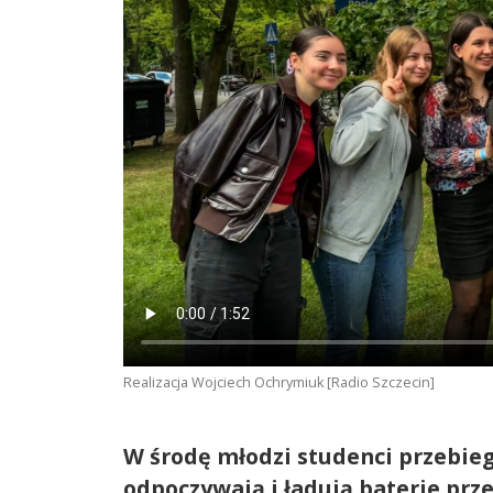
Realizacja Wojciech Ochrymiuk [Radio Szczecin]
W środę młodzi studenci przebieg
odpoczywają i ładują baterie pr