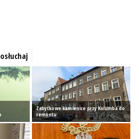
osłuchaj
Zabytkowe kamienice przy Kolumba do
O
n
remontu
P