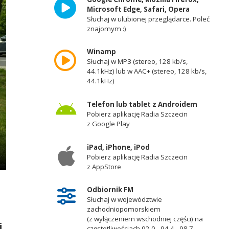
Microsoft Edge, Safari, Opera
Słuchaj w ulubionej przeglądarce. Poleć
znajomym :)
Winamp
Słuchaj w MP3 (stereo, 128 kb/s,
44.1kHz) lub w AAC+ (stereo, 128 kb/s,
44.1kHz)
Telefon lub tablet z Androidem
Pobierz aplikację Radia Szczecin
z Google Play
iPad, iPhone, iPod
Pobierz aplikację Radia Szczecin
z AppStore
Odbiornik FM
Słuchaj w województwie
zachodniopomorskiem
(z wyłączeniem wschodniej części) na
i
częstotliwościach 92,0 - 94,4 - 98,7 -