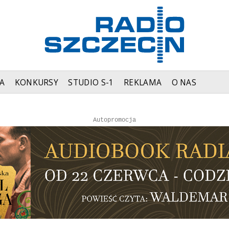
A
KONKURSY
STUDIO S-1
REKLAMA
O NAS
Autopromocja
Autopromocja
Reklama