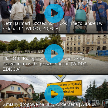
Letni Jarmark Szczeciński. "Coś innego, aniżeli w
sklepach" [WIDEO, ZDJĘCIA]
Plac Orła Białego w przebudowie. Część
Szczecinian widzi głównie beton [WIDEO,
ZDJĘCIA]
Zmiany drogowe na ulicy Andersena [WIDEO,