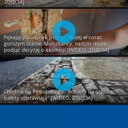
ZDJĘCIA]
Pękający budynek przy ul. Hożej w coraz
gorszym stanie. Mieszkańcy: nadzór może
podjąć decyzję o eksmisji [WIDEO, ZDJĘCIA]
Chodnik na Piłsudskiego: "kobiety na szpilkach
balety odstawiają" [WIDEO, ZDJĘCIA]