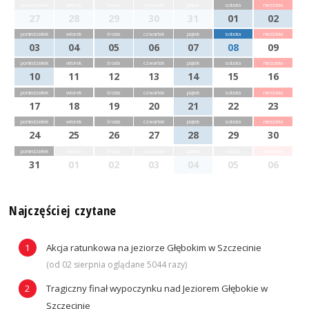
poniedziałek
wtorek
środa
czwartek
piątek
sobota
niedziela
27
28
29
30
31
01
02
poniedziałek
wtorek
środa
czwartek
piątek
sobota
niedziela
03
04
05
06
07
08
09
poniedziałek
wtorek
środa
czwartek
piątek
sobota
niedziela
10
11
12
13
14
15
16
poniedziałek
wtorek
środa
czwartek
piątek
sobota
niedziela
17
18
19
20
21
22
23
poniedziałek
wtorek
środa
czwartek
piątek
sobota
niedziela
24
25
26
27
28
29
30
poniedziałek
wtorek
środa
czwartek
piątek
sobota
niedziela
31
01
02
03
04
05
06
Najczęściej czytane
Akcja ratunkowa na jeziorze Głębokim w Szczecinie
(od 02 sierpnia oglądane 5044 razy)
Tragiczny finał wypoczynku nad Jeziorem Głębokie w
Szczecinie