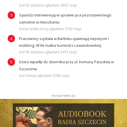
(od 03 sierpnia oglądane 3852 razy)
Sąsiedzi interweniują w sprawie psa pozostawionego
samotnie w mieszkaniu
(od przedwczoraj oglądane 3762 razy)
Pracownicy szpitala w Barlinku ujawniają nepotyzm i
mobbing. W tle matka burmistrz Lewandowskiej
(od 05 sierpnia oglądane 3415 razy)
Dzieci wpadły do zbiornika przy ul. Komuny Paryskiej w
Szczecinie
(od dzisiaj oglądane 2440 razy)
Autopromocja