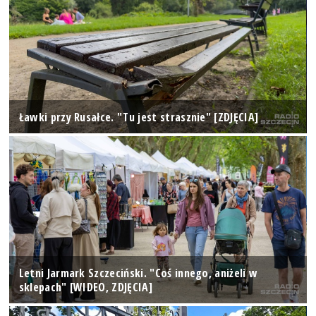
Ławki przy Rusałce. "Tu jest strasznie" [ZDJĘCIA]
Letni Jarmark Szczeciński. "Coś innego, aniżeli w
sklepach" [WIDEO, ZDJĘCIA]