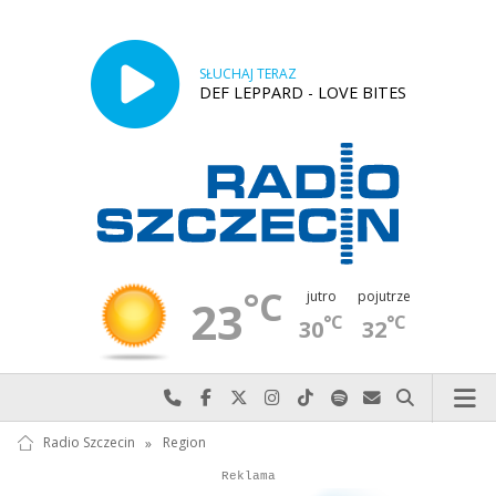
SŁUCHAJ TERAZ
DEF LEPPARD - LOVE BITES
°C
jutro
pojutrze
23
°C
°C
30
32
Najlepiej po prostu do nas zadzwoń
Odwiedź nas na Facebook-u
Odwiedź nas na X
Odwiedź nas na Instagram-ie
Odwiedź nas na TikTok-u
Szukaj nas na Spotify
Wyślij do nas w
Szukaj
Radio Szczecin
»
Region
Autopromocja
Reklama