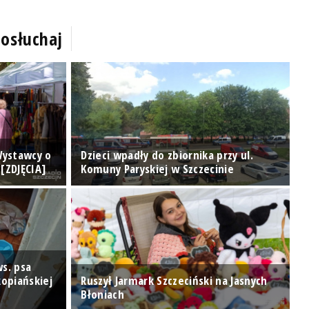
osłuchaj
 Wystawcy o
Dzieci wpadły do zbiornika przy ul.
K
[ZDJĘCIA]
Komuny Paryskiej w Szczecinie
D
s. psa
opiańskiej
Ruszył Jarmark Szczeciński na Jasnych
Błoniach
W