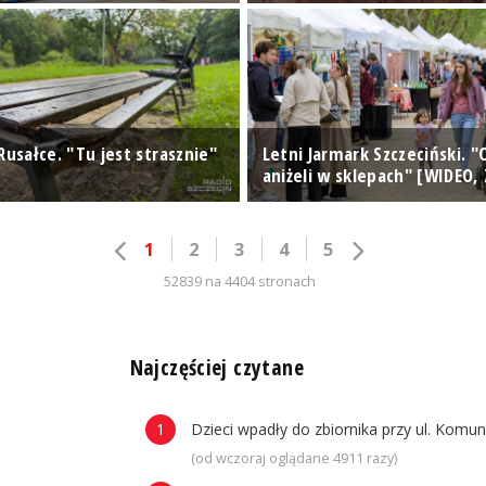
Rusałce. "Tu jest strasznie"
Letni Jarmark Szczeciński. "
aniżeli w sklepach" [WIDEO, 
1
2
3
4
5
52839 na 4404 stronach
n
Najczęściej czytane
Dzieci wpadły do zbiornika przy ul. Komun
(od wczoraj oglądane 4911 razy)