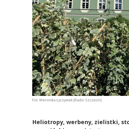
Fot. Weronika Łyczywek [Radio Szczecin]
Heliotropy, werbeny, zielistki, s