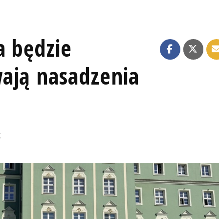
a będzie
ają nasadzenia
K