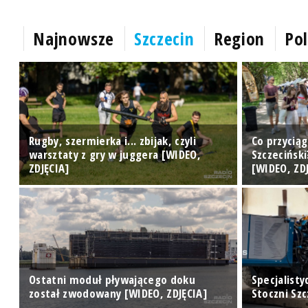
Najnowsze
Szczecin
Region
Pol
Rugby, szermierka i... zbijak, czyli
Co przycią
warsztaty z gry w juggera [WIDEO,
Szczecińsk
ZDJĘCIA]
[WIDEO, ZD
Ostatni moduł pływającego doku
Specjalisty
został zwodowany [WIDEO, ZDJĘCIA]
Stoczni Sz