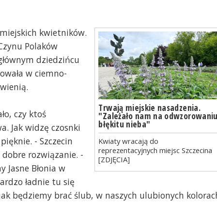
miejskich kwietników.
 Czynu Polaków
 głównym dziedzińcu
towała w ciemno-
wienią.
Trwają miejskie nasadzenia.
ało, czy ktoś
"Zależało nam na odwzorowani
błękitu nieba"
a. Jak widzę czosnki
pięknie. - Szczecin
Kwiaty wracają do
reprezentacyjnych miejsc Szczecina
o dobre rozwiązanie. -
[ZDJĘCIA]
my Jasne Błonia w
Bardzo ładnie tu się
, jak będziemy brać ślub, w naszych ulubionych kolorac