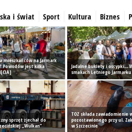
ska i świat
Sport
Kultura
Biznes
P
ga mieszkańców na Jarmark
i? Powodów jest kilka
Jadalne bukiety i oscypki...
JĘCIA]
smakach Letniego Jarmarku 
TOZ składa zawiadomienie w
czny sprzęt zjechał do
pozostawionego przy ul. Zak
czecińskiej „Wulkan”
w Szczecinie