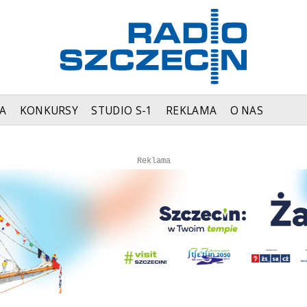
A
KONKURSY
STUDIO S-1
REKLAMA
O NAS
Autopromocja
Reklama