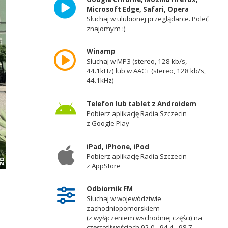
Microsoft Edge, Safari, Opera
Słuchaj w ulubionej przeglądarce. Poleć
znajomym :)
Winamp
Słuchaj w MP3 (stereo, 128 kb/s,
44.1kHz) lub w AAC+ (stereo, 128 kb/s,
44.1kHz)
Telefon lub tablet z Androidem
Pobierz aplikację Radia Szczecin
z Google Play
iPad, iPhone, iPod
Pobierz aplikację Radia Szczecin
z AppStore
Odbiornik FM
Słuchaj w województwie
zachodniopomorskiem
(z wyłączeniem wschodniej części) na
częstotliwościach 92,0 - 94,4 - 98,7 -