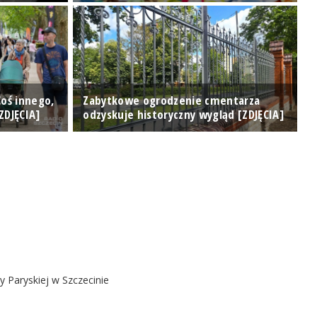
Coś innego,
Zabytkowe ogrodzenie cmentarza
ZDJĘCIA]
odzyskuje historyczny wygląd [ZDJĘCIA]
T
y Paryskiej w Szczecinie