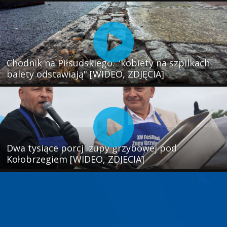
Chodnik na Piłsudskiego: "kobiety na szpilkach
balety odstawiają" [WIDEO, ZDJĘCIA]
Dwa tysiące porcji zupy grzybowej pod
Kołobrzegiem [WIDEO, ZDJECIA]