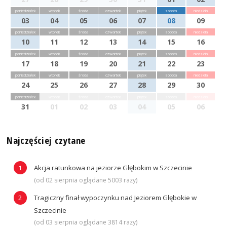
poniedziałek
wtorek
środa
czwartek
piątek
sobota
niedziela
03
04
05
06
07
08
09
poniedziałek
wtorek
środa
czwartek
piątek
sobota
niedziela
10
11
12
13
14
15
16
poniedziałek
wtorek
środa
czwartek
piątek
sobota
niedziela
17
18
19
20
21
22
23
poniedziałek
wtorek
środa
czwartek
piątek
sobota
niedziela
24
25
26
27
28
29
30
poniedziałek
wtorek
środa
czwartek
piątek
sobota
niedziela
31
01
02
03
04
05
06
Najczęściej czytane
Akcja ratunkowa na jeziorze Głębokim w Szczecinie
(od 02 sierpnia oglądane 5003 razy)
Tragiczny finał wypoczynku nad Jeziorem Głębokie w
Szczecinie
(od 03 sierpnia oglądane 3814 razy)