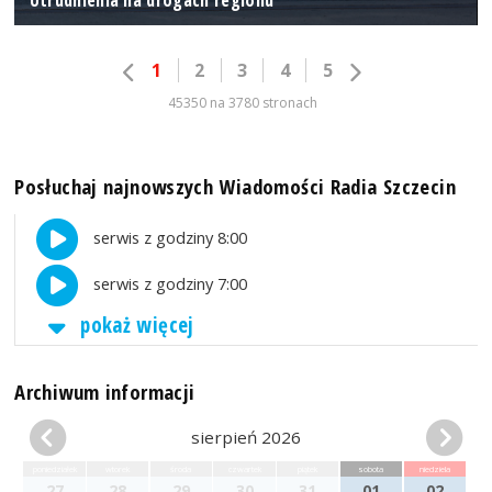
1
2
3
4
5
45350 na 3780 stronach
Posłuchaj najnowszych Wiadomości Radia Szczecin
serwis z godziny 8:00
serwis z godziny 7:00
pokaż więcej
Archiwum informacji
sierpień 2026
poniedziałek
wtorek
środa
czwartek
piątek
sobota
niedziela
27
28
29
30
31
01
02