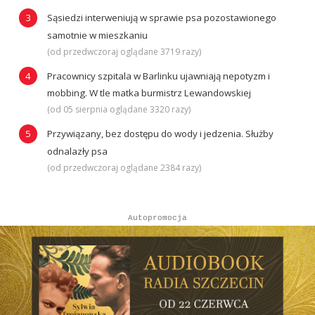
Sąsiedzi interweniują w sprawie psa pozostawionego
samotnie w mieszkaniu
(od przedwczoraj oglądane 3719 razy)
Pracownicy szpitala w Barlinku ujawniają nepotyzm i
mobbing. W tle matka burmistrz Lewandowskiej
(od 05 sierpnia oglądane 3320 razy)
Przywiązany, bez dostępu do wody i jedzenia. Służby
odnalazły psa
(od przedwczoraj oglądane 2384 razy)
Autopromocja