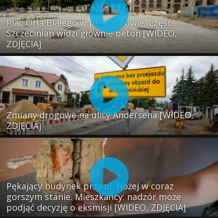
Plac Orła Białego w przebudowie. Część
Szczecinian widzi głównie beton [WIDEO,
ZDJĘCIA]
Zmiany drogowe na ulicy Andersena [WIDEO,
ZDJĘCIA]
Pękający budynek przy ul. Hożej w coraz
gorszym stanie. Mieszkańcy: nadzór może
podjąć decyzję o eksmisji [WIDEO, ZDJĘCIA]