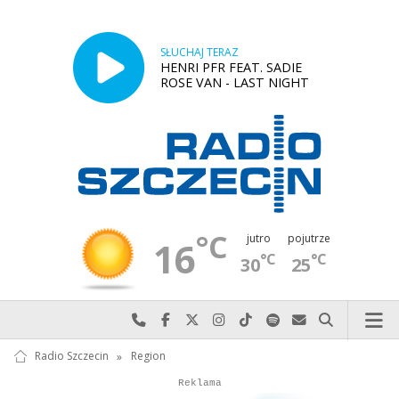
SŁUCHAJ TERAZ
HENRI PFR FEAT. SADIE
ROSE VAN - LAST NIGHT
°C
jutro
pojutrze
16
°C
°C
30
25
Najlepiej po prostu do nas zadzwoń
Odwiedź nas na Facebook-u
Odwiedź nas na X
Odwiedź nas na Instagram-ie
Odwiedź nas na TikTok-u
Szukaj nas na Spotify
Wyślij do nas w
Szukaj
Radio Szczecin
»
Region
Autopromocja
Autopromocja
Reklama