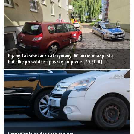
Pijany taksówkarz zatrzymany. W aucie miał pustą
butelkę po wódce i puszkę po piwie [ZDJĘCIA]
Utrudnienia na drogach regionu