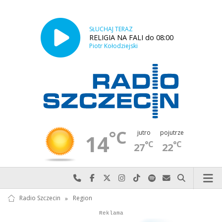
SŁUCHAJ TERAZ
RELIGIA NA FALI do 08:00
Piotr Kołodziejski
°C
jutro
pojutrze
14
°C
°C
27
22
Najlepiej po prostu do nas zadzwoń
Odwiedź nas na Facebook-u
Odwiedź nas na X
Odwiedź nas na Instagram-ie
Odwiedź nas na TikTok-u
Szukaj nas na Spotify
Wyślij do nas w
Szukaj
Radio Szczecin
»
Region
Autopromocja
Reklama