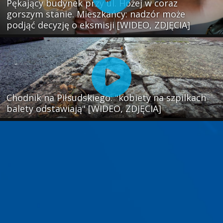
Pękający budynek przy ul. Hożej w coraz
gorszym stanie. Mieszkańcy: nadzór może
podjąć decyzję o eksmisji [WIDEO, ZDJĘCIA]
Chodnik na Piłsudskiego: "kobiety na szpilkach
balety odstawiają" [WIDEO, ZDJĘCIA]