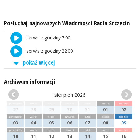
Posłuchaj najnowszych Wiadomości Radia Szczecin
serwis z godziny 7:00
serwis z godziny 22:00
pokaż więcej
Archiwum informacji
sierpień 2026
poniedziałek
wtorek
środa
czwartek
piątek
sobota
niedziela
27
28
29
30
31
01
02
poniedziałek
wtorek
środa
czwartek
piątek
sobota
niedziela
03
04
05
06
07
08
09
poniedziałek
wtorek
środa
czwartek
piątek
sobota
niedziela
10
11
12
13
14
15
16