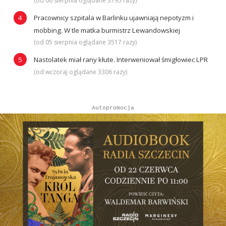
(od 06 sierpnia oglądane 3795 razy)
Pracownicy szpitala w Barlinku ujawniają nepotyzm i
mobbing. W tle matka burmistrz Lewandowskiej
(od 05 sierpnia oglądane 3517 razy)
Nastolatek miał rany kłute. Interweniował śmigłowiec LPR
(od wczoraj oglądane 3306 razy)
Autopromocja