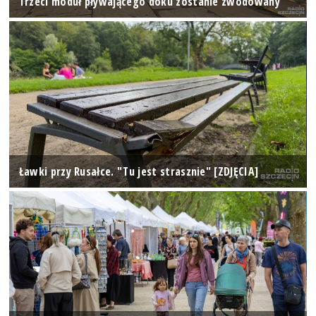
Trzeci moduł pływającego doku zostanie zwodowany
Ławki przy Rusałce. "Tu jest strasznie" [ZDJĘCIA]