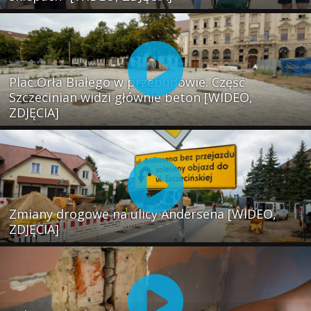
Plac Orła Białego w przebudowie. Część
Szczecinian widzi głównie beton [WIDEO,
ZDJĘCIA]
Zmiany drogowe na ulicy Andersena [WIDEO,
ZDJĘCIA]