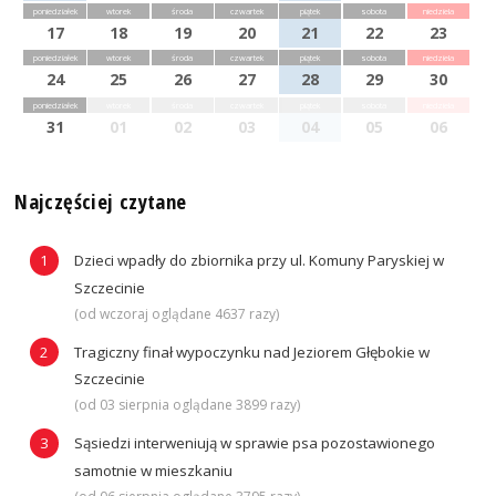
poniedziałek
wtorek
środa
czwartek
piątek
sobota
niedziela
17
18
19
20
21
22
23
poniedziałek
wtorek
środa
czwartek
piątek
sobota
niedziela
24
25
26
27
28
29
30
poniedziałek
wtorek
środa
czwartek
piątek
sobota
niedziela
31
01
02
03
04
05
06
Najczęściej czytane
Dzieci wpadły do zbiornika przy ul. Komuny Paryskiej w
Szczecinie
(od wczoraj oglądane 4637 razy)
Tragiczny finał wypoczynku nad Jeziorem Głębokie w
Szczecinie
(od 03 sierpnia oglądane 3899 razy)
Sąsiedzi interweniują w sprawie psa pozostawionego
samotnie w mieszkaniu