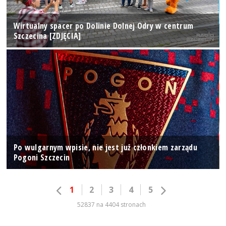
Wirtualny spacer po Dolinie Dolnej Odry w centrum
Szczecina [ZDJĘCIA]
Po wulgarnym wpisie, nie jest już członkiem zarządu
Pogoni Szczecin
1
2
3
4
5
52837 na 4404 stronach