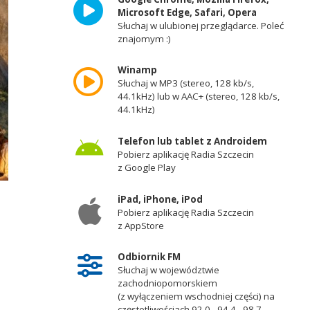
Microsoft Edge, Safari, Opera
Słuchaj w ulubionej przeglądarce. Poleć
znajomym :)
Winamp
Słuchaj w MP3 (stereo, 128 kb/s,
44.1kHz) lub w AAC+ (stereo, 128 kb/s,
44.1kHz)
Telefon lub tablet z Androidem
Pobierz aplikację Radia Szczecin
z Google Play
iPad, iPhone, iPod
Pobierz aplikację Radia Szczecin
z AppStore
Odbiornik FM
Słuchaj w województwie
zachodniopomorskiem
(z wyłączeniem wschodniej części) na
częstotliwościach 92,0 - 94,4 - 98,7 -