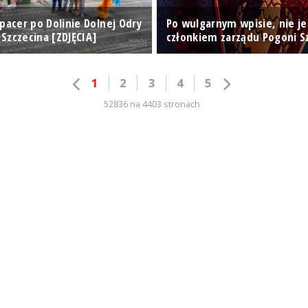
pacer po Dolinie Dolnej Odry
Po wulgarnym wpisie, nie je
Szczecina [ZDJĘCIA]
członkiem zarządu Pogoni S
1
2
3
4
5
52836 na 4403 stronach