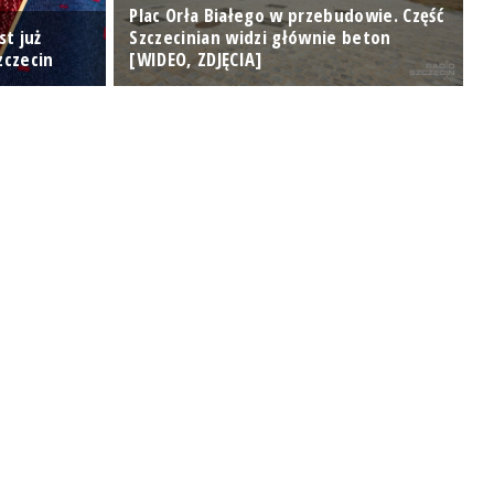
Plac Orła Białego w przebudowie. Część
st już
Szczecinian widzi głównie beton
zczecin
[WIDEO, ZDJĘCIA]
D