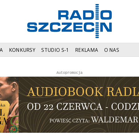
A
KONKURSY
STUDIO S-1
REKLAMA
O NAS
Autopromocja
Reklama