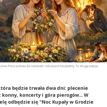
ie-Płoni potrwa do niedzieli. Udział jest bezpłatny. To druga edycja
która będzie trwała dwa dni: plecenie
konny, koncerty i góra pierogów... W
ielę odbędzie się "Noc Kupały w Grodzie