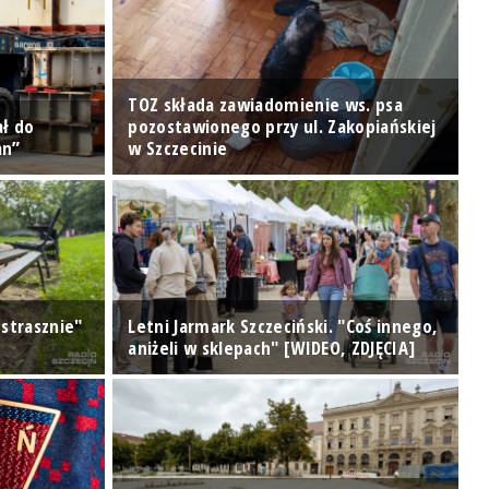
TOZ składa zawiadomienie ws. psa
ał do
pozostawionego przy ul. Zakopiańskiej
T
an”
w Szczecinie
[
 strasznie"
Letni Jarmark Szczeciński. "Coś innego,
U
aniżeli w sklepach" [WIDEO, ZDJĘCIA]
d