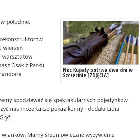
 w południe.
 rekonstruktorów
t wierzeń
e warsztatów
masz Osak z Parku
Noc Kupały potrwa dwa dni w
mandoria
Szczecinie [ZDJĘCIA]
ożemy spodziewać się spektakularnych pojedynków
zyć nas może także pokaz konny - dodała Lidia
Gryf.
a wianków. Mamy średniowieczne wyżywienie