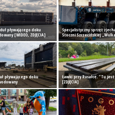
duł pływającego doku
Specjalistyczny sprzęt zjech
dowany [WIDEO, ZDJĘCIA]
Stoczni Szczecińskiej „Wulk
uł pływającego doku
Ławki przy Rusałce. "Tu jest
zwodowany
[ZDJĘCIA]