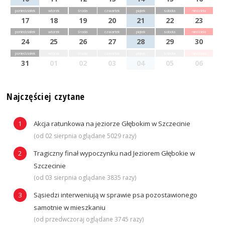
poniedziałek
wtorek
środa
czwartek
piątek
sobota
niedziela
17
18
19
20
21
22
23
poniedziałek
wtorek
środa
czwartek
piątek
sobota
niedziela
24
25
26
27
28
29
30
poniedziałek
wtorek
środa
czwartek
piątek
sobota
niedziela
31
01
02
03
04
05
06
Najczęściej czytane
Akcja ratunkowa na jeziorze Głębokim w Szczecinie
(od 02 sierpnia oglądane 5029 razy)
Tragiczny finał wypoczynku nad Jeziorem Głębokie w
Szczecinie
(od 03 sierpnia oglądane 3835 razy)
Sąsiedzi interweniują w sprawie psa pozostawionego
samotnie w mieszkaniu
(od przedwczoraj oglądane 3745 razy)