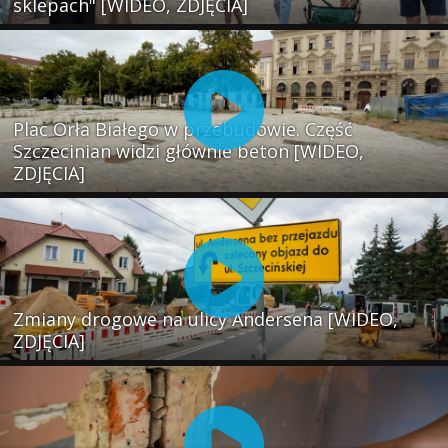
sklepach" [WIDEO, ZDJĘCIA]
Plac Orła Białego w przebudowie. Część
Szczecinian widzi głównie beton [WIDEO,
ZDJĘCIA]
Zmiany drogowe na ulicy Andersena [WIDEO,
ZDJĘCIA]