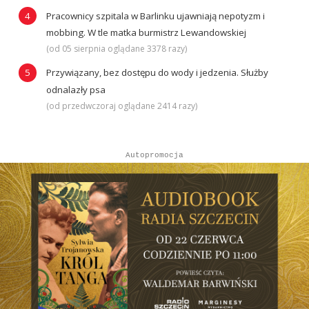
Pracownicy szpitala w Barlinku ujawniają nepotyzm i
mobbing. W tle matka burmistrz Lewandowskiej
(od 05 sierpnia oglądane 3378 razy)
Przywiązany, bez dostępu do wody i jedzenia. Służby
odnalazły psa
(od przedwczoraj oglądane 2414 razy)
Autopromocja