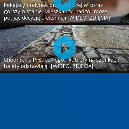
Pękający budynek przy ul. Hożej w coraz
gorszym stanie. Mieszkańcy: nadzór może
podjąć decyzję o eksmisji [WIDEO, ZDJĘCIA]
Chodnik na Piłsudskiego: "kobiety na szpilkach
balety odstawiają" [WIDEO, ZDJĘCIA]