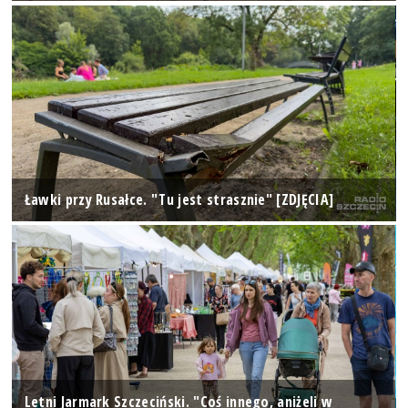
Ławki przy Rusałce. "Tu jest strasznie" [ZDJĘCIA]
Letni Jarmark Szczeciński. "Coś innego, aniżeli w