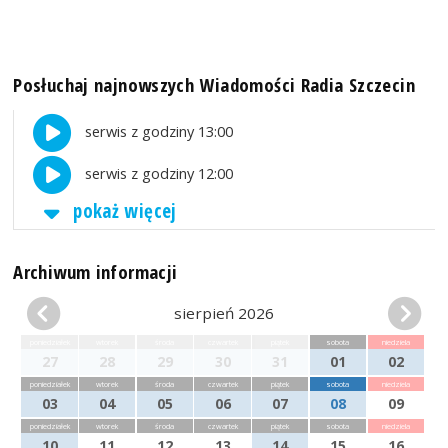
Posłuchaj najnowszych Wiadomości Radia Szczecin
serwis z godziny 13:00
serwis z godziny 12:00
pokaż więcej
Archiwum informacji
sierpień 2026
poniedziałek
wtorek
środa
czwartek
piątek
sobota
niedziela
27
28
29
30
31
01
02
poniedziałek
wtorek
środa
czwartek
piątek
sobota
niedziela
03
04
05
06
07
08
09
poniedziałek
wtorek
środa
czwartek
piątek
sobota
niedziela
10
11
12
13
14
15
16