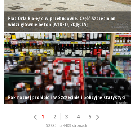
Plac Orła Białego w przebudowie. Część Szczecinian
widzi głównie beton [WIDEO, ZDJĘCIA]
Rok nocnej prohibicji w Szczecinie i policyjne statystyki
1
2
3
4
5
52835 na 4403 stronach