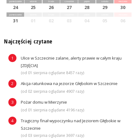
poniedziałek
wtorek
środa
czwartek
piątek
sobota
niedziela
24
25
26
27
28
29
30
poniedziałek
wtorek
środa
czwartek
piątek
sobota
niedziela
31
01
02
03
04
05
06
Najczęściej czytane
Ulice w Szczecinie zalane, alerty prawie w całym kraju
[ZDJĘCIA]
(od 01 sierpnia oglądane 8457 razy)
Akcja ratunkowa na jeziorze Głębokim w Szczecinie
(od 02 sierpnia oglądane 4907 razy)
Pożar domu w Mierzynie
(od 01 sierpnia oglądane 4196 razy)
Tragiczny finał wypoczynku nad Jeziorem Głębokie w
Szczecinie
(od 03 sierpnia oglądane 3697 razy)