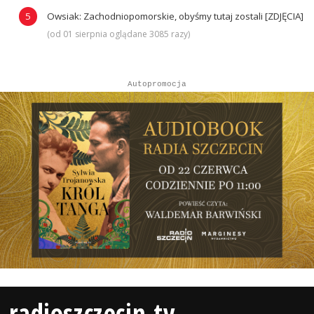
Owsiak: Zachodniopomorskie, obyśmy tutaj zostali [ZDJĘCIA]
(od 01 sierpnia oglądane 3085 razy)
Autopromocja
radioszczecin.tv