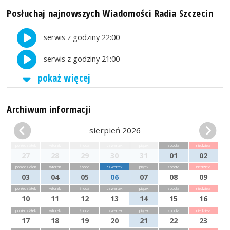
Posłuchaj najnowszych Wiadomości Radia Szczecin
serwis z godziny 22:00
serwis z godziny 21:00
pokaż więcej
Archiwum informacji
sierpień 2026
poniedziałek
wtorek
środa
czwartek
piątek
sobota
niedziela
27
28
29
30
31
01
02
poniedziałek
wtorek
środa
czwartek
piątek
sobota
niedziela
03
04
05
06
07
08
09
poniedziałek
wtorek
środa
czwartek
piątek
sobota
niedziela
10
11
12
13
14
15
16
poniedziałek
wtorek
środa
czwartek
piątek
sobota
niedziela
17
18
19
20
21
22
23