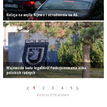
Kolizja na węźle Kijewo i utrudnienia na A6
Wojewoda bada legalność funkcjonowania kilku
polickich radnych
1
2
3
4
5
45332 na 3778 stronach