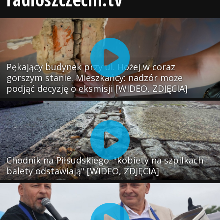
Pękający budynek przy ul. Hożej w coraz
gorszym stanie. Mieszkańcy: nadzór może
podjąć decyzję o eksmisji [WIDEO, ZDJĘCIA]
Chodnik na Piłsudskiego: "kobiety na szpilkach
balety odstawiają" [WIDEO, ZDJĘCIA]