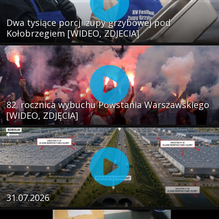
Dwa tysiące porcji zupy grzybowej pod
Kołobrzegiem [WIDEO, ZDJECIA]
82. rocznica wybuchu Powstania Warszawskiego
[WIDEO, ZDJĘCIA]
31.07.2026