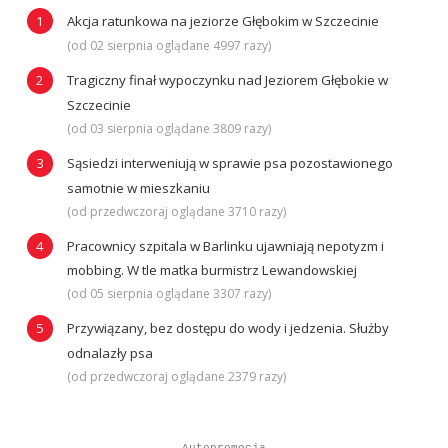
Akcja ratunkowa na jeziorze Głębokim w Szczecinie
(od 02 sierpnia oglądane 4997 razy)
Tragiczny finał wypoczynku nad Jeziorem Głębokie w
Szczecinie
(od 03 sierpnia oglądane 3809 razy)
Sąsiedzi interweniują w sprawie psa pozostawionego
samotnie w mieszkaniu
(od przedwczoraj oglądane 3710 razy)
Pracownicy szpitala w Barlinku ujawniają nepotyzm i
mobbing. W tle matka burmistrz Lewandowskiej
(od 05 sierpnia oglądane 3307 razy)
Przywiązany, bez dostępu do wody i jedzenia. Służby
odnalazły psa
(od przedwczoraj oglądane 2379 razy)
Autopromocja