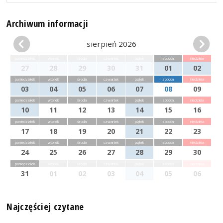
Archiwum informacji
sierpień 2026
poniedziałek
wtorek
środa
czwartek
piątek
sobota
niedziela
27
28
29
30
31
01
02
poniedziałek
wtorek
środa
czwartek
piątek
sobota
niedziela
03
04
05
06
07
08
09
poniedziałek
wtorek
środa
czwartek
piątek
sobota
niedziela
10
11
12
13
14
15
16
poniedziałek
wtorek
środa
czwartek
piątek
sobota
niedziela
17
18
19
20
21
22
23
poniedziałek
wtorek
środa
czwartek
piątek
sobota
niedziela
24
25
26
27
28
29
30
poniedziałek
wtorek
środa
czwartek
piątek
sobota
niedziela
31
01
02
03
04
05
06
Najczęściej czytane