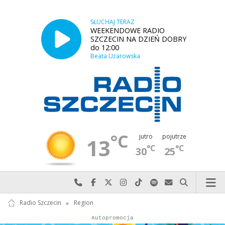
SŁUCHAJ TERAZ
WEEKENDOWE RADIO
SZCZECIN NA DZIEŃ DOBRY
do 12:00
Beata Użarowska
°C
jutro
pojutrze
13
°C
°C
30
25
Najlepiej po prostu do nas zadzwoń
Odwiedź nas na Facebook-u
Odwiedź nas na X
Odwiedź nas na Instagram-ie
Odwiedź nas na TikTok-u
Szukaj nas na Spotify
Wyślij do nas w
Szukaj
Radio Szczecin
»
Region
Autopromocja
Autopromocja
Reklama