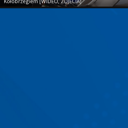
Kołobrzegiem [WIDEO, ZDJECIA]