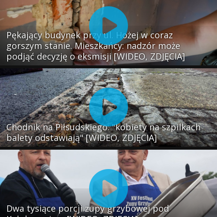
Pękający budynek przy ul. Hożej w coraz
gorszym stanie. Mieszkańcy: nadzór może
podjąć decyzję o eksmisji [WIDEO, ZDJĘCIA]
Chodnik na Piłsudskiego: "kobiety na szpilkach
balety odstawiają" [WIDEO, ZDJĘCIA]
Dwa tysiące porcji zupy grzybowej pod