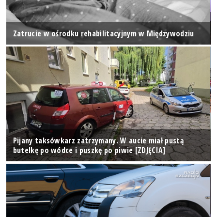
Zatrucie w ośrodku rehabilitacyjnym w Międzywodziu
Pijany taksówkarz zatrzymany. W aucie miał pustą
butelkę po wódce i puszkę po piwie [ZDJĘCIA]