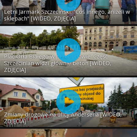
Letni Jarmark Szczeciński. "Coś innego, aniżeli w
sklepach" [WIDEO, ZDJĘCIA]
Plac Orła Białego w przebudowie. Część
Szczecinian widzi głównie beton [WIDEO,
ZDJĘCIA]
Zmiany drogowe na ulicy Andersena [WIDEO,
ZDJĘCIA]