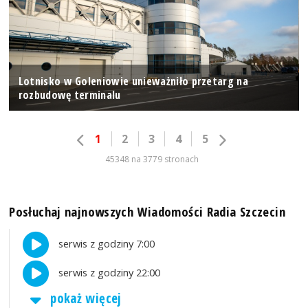
Lotnisko w Goleniowie unieważniło przetarg na
rozbudowę terminalu
1
2
3
4
5
45348 na 3779 stronach
Posłuchaj najnowszych Wiadomości Radia Szczecin
serwis z godziny 7:00
serwis z godziny 22:00
pokaż więcej