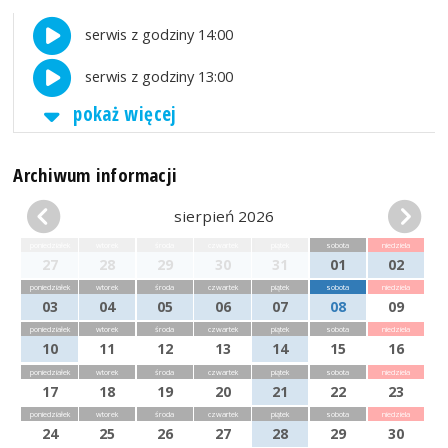
serwis z godziny 14:00
serwis z godziny 13:00
pokaż więcej
Archiwum informacji
sierpień 2026
poniedziałek
wtorek
środa
czwartek
piątek
sobota
niedziela
27
28
29
30
31
01
02
poniedziałek
wtorek
środa
czwartek
piątek
sobota
niedziela
03
04
05
06
07
08
09
poniedziałek
wtorek
środa
czwartek
piątek
sobota
niedziela
10
11
12
13
14
15
16
poniedziałek
wtorek
środa
czwartek
piątek
sobota
niedziela
17
18
19
20
21
22
23
poniedziałek
wtorek
środa
czwartek
piątek
sobota
niedziela
24
25
26
27
28
29
30