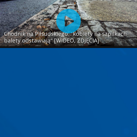
Chodnik na Piłsudskiego: "kobiety na szpilkach
balety odstawiają" [WIDEO, ZDJĘCIA]