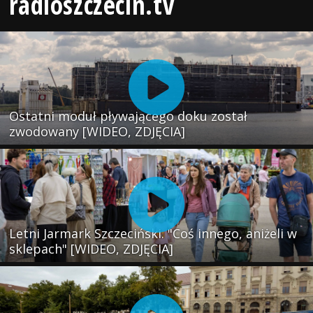
radioszczecin.tv
Ostatni moduł pływającego doku został
zwodowany [WIDEO, ZDJĘCIA]
Letni Jarmark Szczeciński. "Coś innego, aniżeli w
sklepach" [WIDEO, ZDJĘCIA]