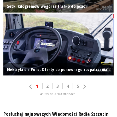
Setki kilogramów węgorza trafiło do jezior
Elektryki dla Polic. Oferty do ponownego rozpatrzenia
1
2
3
4
5
45355 na 3780 stronach
Posłuchaj najnowszych Wiadomości Radia Szczecin