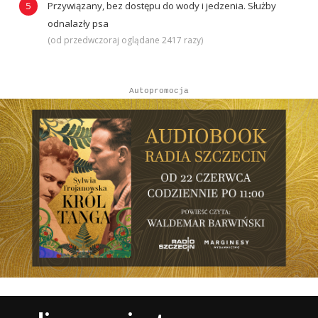
Przywiązany, bez dostępu do wody i jedzenia. Służby
odnalazły psa
(od przedwczoraj oglądane 2417 razy)
Autopromocja