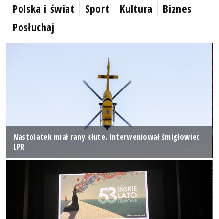
Polska i świat
Sport
Kultura
Biznes
Posłuchaj
Nastolatek miał rany kłute. Interweniował śmigłowiec
LPR