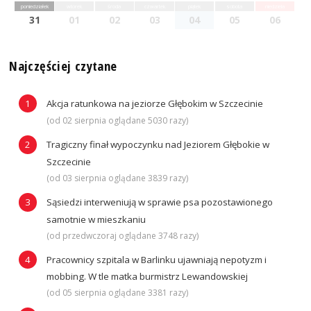
poniedziałek
wtorek
środa
czwartek
piątek
sobota
niedziela
31
01
02
03
04
05
06
Najczęściej czytane
Akcja ratunkowa na jeziorze Głębokim w Szczecinie
(od 02 sierpnia oglądane 5030 razy)
Tragiczny finał wypoczynku nad Jeziorem Głębokie w
Szczecinie
(od 03 sierpnia oglądane 3839 razy)
Sąsiedzi interweniują w sprawie psa pozostawionego
samotnie w mieszkaniu
(od przedwczoraj oglądane 3748 razy)
Pracownicy szpitala w Barlinku ujawniają nepotyzm i
mobbing. W tle matka burmistrz Lewandowskiej
(od 05 sierpnia oglądane 3381 razy)