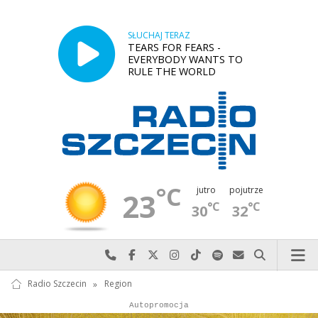
SŁUCHAJ TERAZ
TEARS FOR FEARS -
EVERYBODY WANTS TO
RULE THE WORLD
°C
jutro
pojutrze
23
°C
°C
30
32
Najlepiej po prostu do nas zadzwoń
Odwiedź nas na Facebook-u
Odwiedź nas na X
Odwiedź nas na Instagram-ie
Odwiedź nas na TikTok-u
Szukaj nas na Spotify
Wyślij do nas w
Szukaj
Radio Szczecin
»
Region
Autopromocja
Reklama