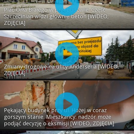
Plac Orła Białego w przebudowie. Część
Szczecinian widzi głównie beton [WIDEO,
ZDJĘCIA]
Zmiany drogowe na ulicy Andersena [WIDEO,
ZDJĘCIA]
Pękający budynek przy ul. Hożej w coraz
gorszym stanie. Mieszkańcy: nadzór może
podjąć decyzję o eksmisji [WIDEO, ZDJĘCIA]