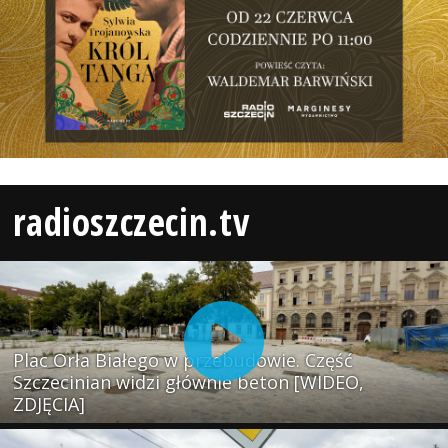
radioszczecin.tv
Plac Orła Białego w przebudowie. Część
Szczecinian widzi głównie beton [WIDEO,
ZDJĘCIA]