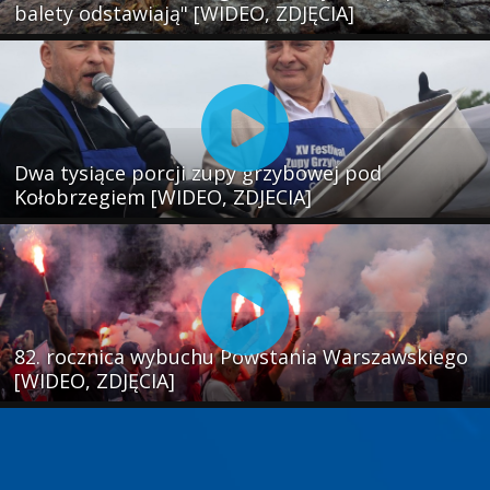
balety odstawiają" [WIDEO, ZDJĘCIA]
Dwa tysiące porcji zupy grzybowej pod
Kołobrzegiem [WIDEO, ZDJECIA]
82. rocznica wybuchu Powstania Warszawskiego
[WIDEO, ZDJĘCIA]