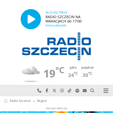
SŁUCHAJ TERAZ
RADIO SZCZECIN NA
WAKACJACH do 17:00
Anna Łukaszek
°C
jutro
pojutrze
19
°C
°C
24
30
Najlepiej po prostu do nas zadzwoń
Odwiedź nas na Facebook-u
Odwiedź nas na X
Odwiedź nas na Instagram-ie
Odwiedź nas na TikTok-u
Szukaj nas na Spotify
Wyślij do nas w
Szukaj
Radio Szczecin
»
Region
Autopromocja
Autopromocja
Reklama