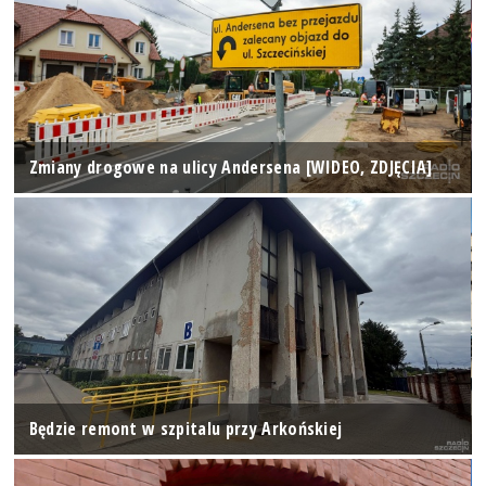
Zmiany drogowe na ulicy Andersena [WIDEO, ZDJĘCIA]
Będzie remont w szpitalu przy Arkońskiej