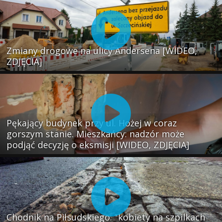
Zmiany drogowe na ulicy Andersena [WIDEO,
ZDJĘCIA]
Pękający budynek przy ul. Hożej w coraz
gorszym stanie. Mieszkańcy: nadzór może
podjąć decyzję o eksmisji [WIDEO, ZDJĘCIA]
Chodnik na Piłsudskiego: "kobiety na szpilkach