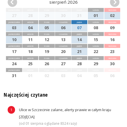
sierpień 2026
poniedziałek
wtorek
środa
czwartek
piątek
sobota
niedziela
27
28
29
30
31
01
02
poniedziałek
wtorek
środa
czwartek
piątek
sobota
niedziela
03
04
05
06
07
08
09
poniedziałek
wtorek
środa
czwartek
piątek
sobota
niedziela
10
11
12
13
14
15
16
poniedziałek
wtorek
środa
czwartek
piątek
sobota
niedziela
17
18
19
20
21
22
23
poniedziałek
wtorek
środa
czwartek
piątek
sobota
niedziela
24
25
26
27
28
29
30
poniedziałek
wtorek
środa
czwartek
piątek
sobota
niedziela
31
01
02
03
04
05
06
Najczęściej czytane
Ulice w Szczecinie zalane, alerty prawie w całym kraju
[ZDJĘCIA]
(od 01 sierpnia oglądane 8524 razy)