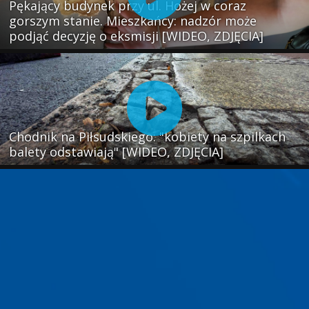
Pękający budynek przy ul. Hożej w coraz
gorszym stanie. Mieszkańcy: nadzór może
podjąć decyzję o eksmisji [WIDEO, ZDJĘCIA]
Chodnik na Piłsudskiego: "kobiety na szpilkach
balety odstawiają" [WIDEO, ZDJĘCIA]