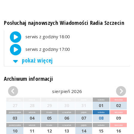
Posłuchaj najnowszych Wiadomości Radia Szczecin
serwis z godziny 18:00
serwis z godziny 17:00
pokaż więcej
Archiwum informacji
sierpień 2026
poniedziałek
wtorek
środa
czwartek
piątek
sobota
niedziela
27
28
29
30
31
01
02
poniedziałek
wtorek
środa
czwartek
piątek
sobota
niedziela
03
04
05
06
07
08
09
poniedziałek
wtorek
środa
czwartek
piątek
sobota
niedziela
10
11
12
13
14
15
16