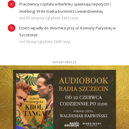
Pracownicy szpitala w Barlinku ujawniają nepotyzm i
mobbing. W tle matka burmistrz Lewandowskiej
(od 05 sierpnia oglądane 3420 razy)
Dzieci wpadły do zbiornika przy ul. Komuny Paryskiej w
Szczecinie
(od dzisiaj oglądane 2640 razy)
Autopromocja