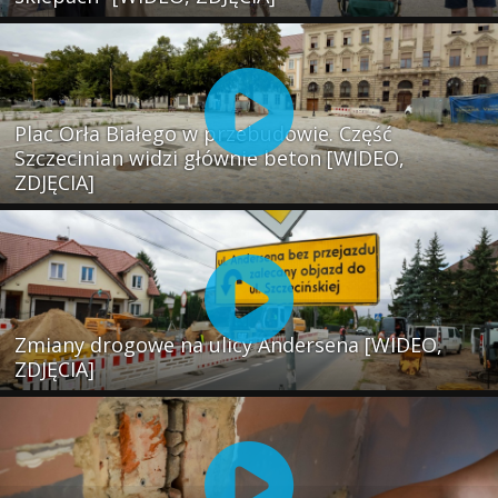
Plac Orła Białego w przebudowie. Część
Szczecinian widzi głównie beton [WIDEO,
ZDJĘCIA]
Zmiany drogowe na ulicy Andersena [WIDEO,
ZDJĘCIA]