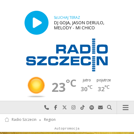
SŁUCHAJ TERAZ
DJ GOJA, JASON DERULO,
MELODY - MI CHICO
°C
jutro
pojutrze
23
°C
°C
30
32
Najlepiej po prostu do nas zadzwoń
Odwiedź nas na Facebook-u
Odwiedź nas na X
Odwiedź nas na Instagram-ie
Odwiedź nas na TikTok-u
Szukaj nas na Spotify
Wyślij do nas w
Szukaj
Radio Szczecin
»
Region
Autopromocja
Reklama