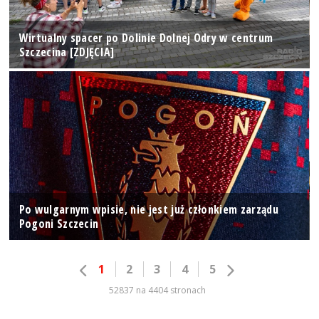
Wirtualny spacer po Dolinie Dolnej Odry w centrum
Szczecina [ZDJĘCIA]
Po wulgarnym wpisie, nie jest już członkiem zarządu
Pogoni Szczecin
1
2
3
4
5
52837 na 4404 stronach