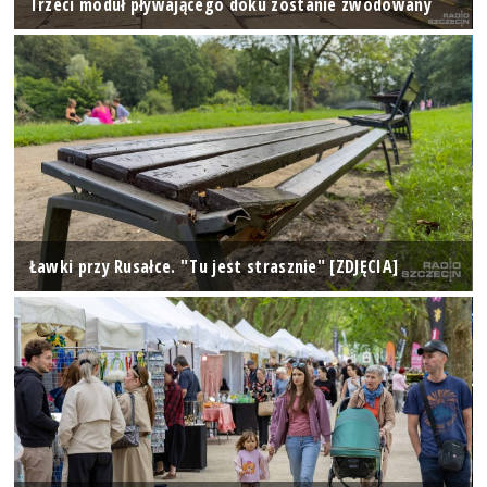
Trzeci moduł pływającego doku zostanie zwodowany
Ławki przy Rusałce. "Tu jest strasznie" [ZDJĘCIA]