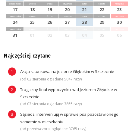
poniedziałek
wtorek
środa
czwartek
piątek
sobota
niedziela
17
18
19
20
21
22
23
poniedziałek
wtorek
środa
czwartek
piątek
sobota
niedziela
24
25
26
27
28
29
30
poniedziałek
wtorek
środa
czwartek
piątek
sobota
niedziela
31
01
02
03
04
05
06
Najczęściej czytane
Akcja ratunkowa na jeziorze Głębokim w Szczecinie
(od 02 sierpnia oglądane 5047 razy)
Tragiczny finał wypoczynku nad Jeziorem Głębokie w
Szczecinie
(od 03 sierpnia oglądane 3855 razy)
Sąsiedzi interweniują w sprawie psa pozostawionego
samotnie w mieszkaniu
(od przedwczoraj oglądane 3765 razy)