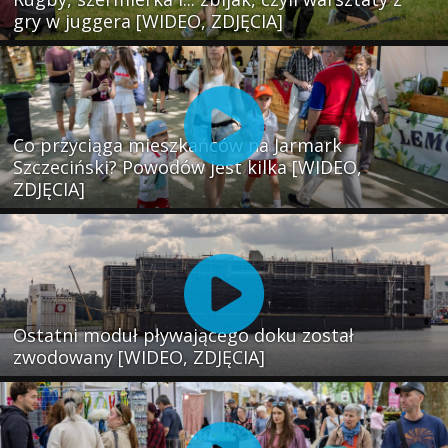
gry w juggera [WIDEO, ZDJĘCIA]
Co przyciąga mieszkańców na Jarmark
Szczeciński? Powodów jest kilka [WIDEO,
ZDJĘCIA]
Ostatni moduł pływającego doku został
zwodowany [WIDEO, ZDJĘCIA]