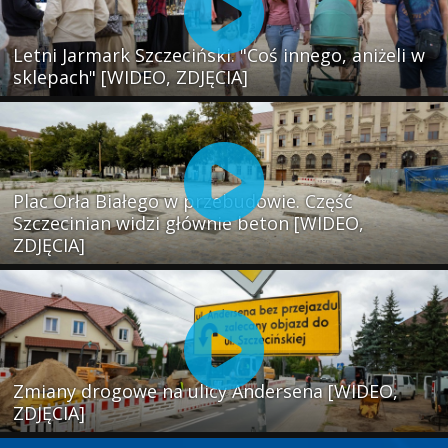
Letni Jarmark Szczeciński. "Coś innego, aniżeli w
sklepach" [WIDEO, ZDJĘCIA]
Plac Orła Białego w przebudowie. Część
Szczecinian widzi głównie beton [WIDEO,
ZDJĘCIA]
Zmiany drogowe na ulicy Andersena [WIDEO,
ZDJĘCIA]