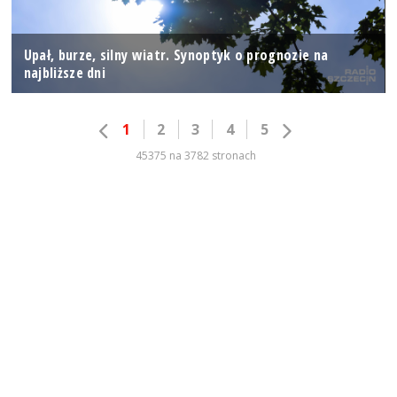
Upał, burze, silny wiatr. Synoptyk o prognozie na
najbliższe dni
1
2
3
4
5
45375 na 3782 stronach