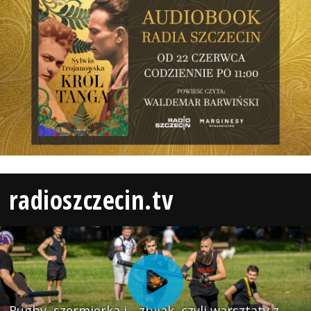
radioszczecin.tv
Rugby, szermierka i... zbijak, czyli warsztaty z