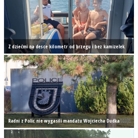
Z dziećmi na desce kilometr od brzegu i bez kamizelek
Radni z Polic nie wygasili mandatu Wojciecha Dudka