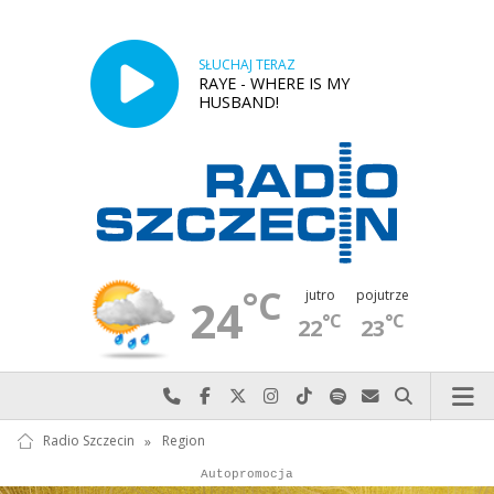
SŁUCHAJ TERAZ
RAYE - WHERE IS MY
HUSBAND!
°C
jutro
pojutrze
24
°C
°C
22
23
Najlepiej po prostu do nas zadzwoń
Odwiedź nas na Facebook-u
Odwiedź nas na X
Odwiedź nas na Instagram-ie
Odwiedź nas na TikTok-u
Szukaj nas na Spotify
Wyślij do nas w
Szukaj
Radio Szczecin
»
Region
Autopromocja
Reklama