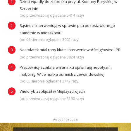
Dzieci wpadły do zbiornika przy ul. Komuny Paryskiej w
Szczecinie
(od przedwczoraj oglądane 5414 razy)
Sąsiedzi interweniują w sprawie psa pozostawionego
samotnie w mieszkaniu
(od 06 sierpnia oglądane 3902 razy)
Nastolatek miał rany kłute. Interweniował śmigłowiec LPR
(od przedwczoraj oglądane 3824 razy)
Pracownicy szpitala w Barlinku ujawniają nepotyzm i
mobbing. W tle matka burmistrz Lewandowskiej
(od 05 sierpnia oglądane 3742 razy)
Wieloryb zabłądził w Międzyzdrojach
(od przedwczoraj oglądane 3190 razy)
Autopromocja