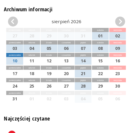
Archiwum informacji
sierpień 2026
poniedziałek
wtorek
środa
czwartek
piątek
sobota
niedziela
27
28
29
30
31
01
02
poniedziałek
wtorek
środa
czwartek
piątek
sobota
niedziela
03
04
05
06
07
08
09
poniedziałek
wtorek
środa
czwartek
piątek
sobota
niedziela
10
11
12
13
14
15
16
poniedziałek
wtorek
środa
czwartek
piątek
sobota
niedziela
17
18
19
20
21
22
23
poniedziałek
wtorek
środa
czwartek
piątek
sobota
niedziela
24
25
26
27
28
29
30
poniedziałek
wtorek
środa
czwartek
piątek
sobota
niedziela
31
01
02
03
04
05
06
Najczęściej czytane