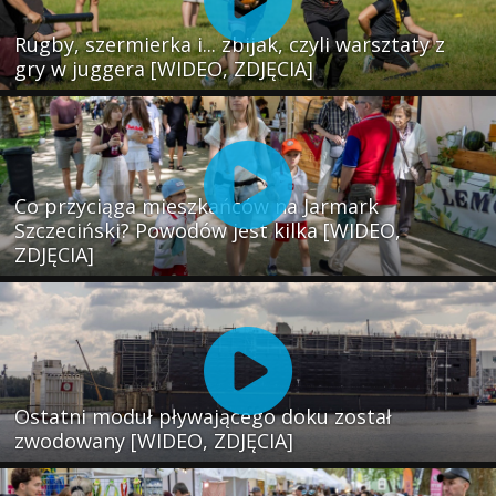
Rugby, szermierka i... zbijak, czyli warsztaty z
gry w juggera [WIDEO, ZDJĘCIA]
Co przyciąga mieszkańców na Jarmark
Szczeciński? Powodów jest kilka [WIDEO,
ZDJĘCIA]
Ostatni moduł pływającego doku został
zwodowany [WIDEO, ZDJĘCIA]