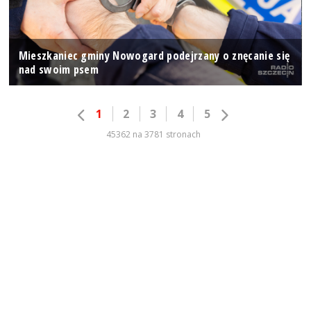
Mieszkaniec gminy Nowogard podejrzany o znęcanie się
nad swoim psem
1
2
3
4
5
45362 na 3781 stronach