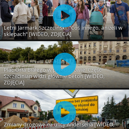
Letni Jarmark Szczeciński. "Coś innego, aniżeli w
sklepach" [WIDEO, ZDJĘCIA]
Plac Orła Białego w przebudowie. Część
Szczecinian widzi głównie beton [WIDEO,
ZDJĘCIA]
Zmiany drogowe na ulicy Andersena [WIDEO,