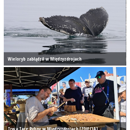
Wieloryb zabłądził w Międzyzdrojach
Trwa Targ Rybny w Międzyzdrojach [ZDJĘCIA]