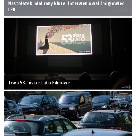
Nastolatek miał rany kłute. Interweniował śmigłowiec
LPR
Trwa 53. Ińskie Lato Filmowe