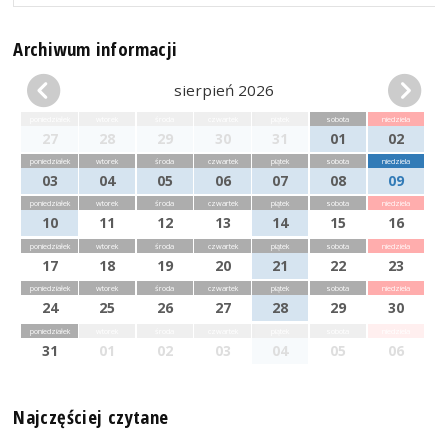
Archiwum informacji
sierpień 2026
poniedziałek
wtorek
środa
czwartek
piątek
sobota
niedziela
27
28
29
30
31
01
02
poniedziałek
wtorek
środa
czwartek
piątek
sobota
niedziela
03
04
05
06
07
08
09
poniedziałek
wtorek
środa
czwartek
piątek
sobota
niedziela
10
11
12
13
14
15
16
poniedziałek
wtorek
środa
czwartek
piątek
sobota
niedziela
17
18
19
20
21
22
23
poniedziałek
wtorek
środa
czwartek
piątek
sobota
niedziela
24
25
26
27
28
29
30
poniedziałek
wtorek
środa
czwartek
piątek
sobota
niedziela
31
01
02
03
04
05
06
Najczęściej czytane