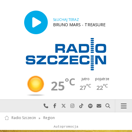
SŁUCHAJ TERAZ
BRUNO MARS - TREASURE
°C
jutro
pojutrze
25
°C
°C
27
22
Najlepiej po prostu do nas zadzwoń
Odwiedź nas na Facebook-u
Odwiedź nas na X
Odwiedź nas na Instagram-ie
Odwiedź nas na TikTok-u
Szukaj nas na Spotify
Wyślij do nas w
Szukaj
Radio Szczecin
»
Region
Autopromocja
Reklama