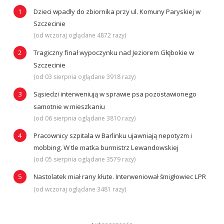
Dzieci wpadły do zbiornika przy ul. Komuny Paryskiej w
Szczecinie
(od wczoraj oglądane 4872 razy)
Tragiczny finał wypoczynku nad Jeziorem Głębokie w
Szczecinie
(od 03 sierpnia oglądane 3918 razy)
Sąsiedzi interweniują w sprawie psa pozostawionego
samotnie w mieszkaniu
(od 06 sierpnia oglądane 3810 razy)
Pracownicy szpitala w Barlinku ujawniają nepotyzm i
mobbing. W tle matka burmistrz Lewandowskiej
(od 05 sierpnia oglądane 3579 razy)
Nastolatek miał rany kłute. Interweniował śmigłowiec LPR
(od wczoraj oglądane 3481 razy)