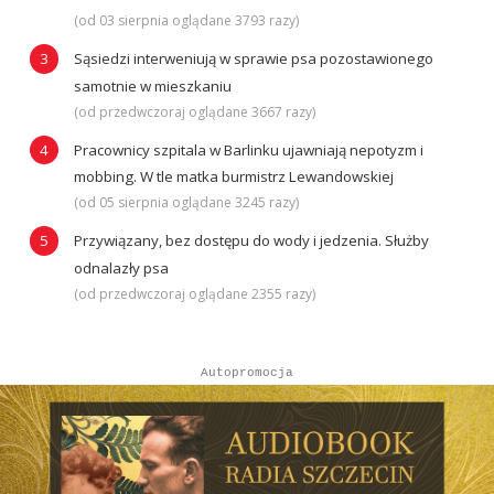
(od 03 sierpnia oglądane 3793 razy)
Sąsiedzi interweniują w sprawie psa pozostawionego
samotnie w mieszkaniu
(od przedwczoraj oglądane 3667 razy)
Pracownicy szpitala w Barlinku ujawniają nepotyzm i
mobbing. W tle matka burmistrz Lewandowskiej
(od 05 sierpnia oglądane 3245 razy)
Przywiązany, bez dostępu do wody i jedzenia. Służby
odnalazły psa
(od przedwczoraj oglądane 2355 razy)
Autopromocja