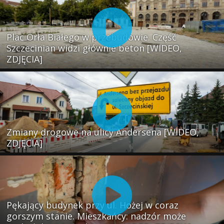
Plac Orła Białego w przebudowie. Część
Szczecinian widzi głównie beton [WIDEO,
ZDJĘCIA]
Zmiany drogowe na ulicy Andersena [WIDEO,
ZDJĘCIA]
Pękający budynek przy ul. Hożej w coraz
gorszym stanie. Mieszkańcy: nadzór może