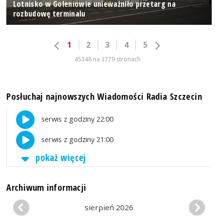
Lotnisko w Goleniowie unieważniło przetarg na
rozbudowę terminalu
1
2
3
4
5
45348 na 3779 stronach
Posłuchaj najnowszych Wiadomości Radia Szczecin
serwis z godziny 22:00
serwis z godziny 21:00
pokaż więcej
Archiwum informacji
sierpień 2026