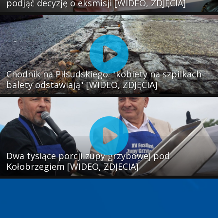
podjąć decyzję o eksmisji [WIDEO, ZDJĘCIA]
Chodnik na Piłsudskiego: "kobiety na szpilkach
balety odstawiają" [WIDEO, ZDJĘCIA]
Dwa tysiące porcji zupy grzybowej pod
Kołobrzegiem [WIDEO, ZDJECIA]