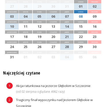
poniedziałek
wtorek
środa
czwartek
piątek
sobota
niedziela
27
28
29
30
31
01
02
poniedziałek
wtorek
środa
czwartek
piątek
sobota
niedziela
03
04
05
06
07
08
09
poniedziałek
wtorek
środa
czwartek
piątek
sobota
niedziela
10
11
12
13
14
15
16
poniedziałek
wtorek
środa
czwartek
piątek
sobota
niedziela
17
18
19
20
21
22
23
poniedziałek
wtorek
środa
czwartek
piątek
sobota
niedziela
24
25
26
27
28
29
30
poniedziałek
wtorek
środa
czwartek
piątek
sobota
niedziela
31
01
02
03
04
05
06
Najczęściej czytane
Akcja ratunkowa na jeziorze Głębokim w Szczecinie
(od 02 sierpnia oglądane 4982 razy)
Tragiczny finał wypoczynku nad Jeziorem Głębokie w
Szczecinie