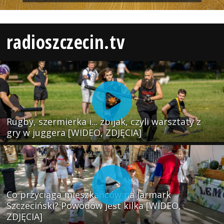
radioszczecin.tv
Rugby, szermierka i... zbijak, czyli warsztaty z
gry w juggera [WIDEO, ZDJĘCIA]
Co przyciąga mieszkańców na Jarmark
Szczeciński? Powodów jest kilka [WIDEO,
ZDJĘCIA]