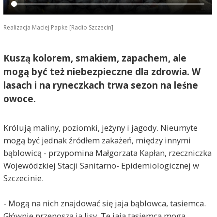
Realizacja Maciej Papke [Radio Szczecin]
Kuszą kolorem, smakiem, zapachem, ale
mogą być też niebezpieczne dla zdrowia. W
lasach i na ryneczkach trwa sezon na leśne
owoce.
Królują maliny, poziomki, jeżyny i jagody. Nieumyte
mogą być jednak źródłem zakażeń, między innymi
bąblowicą - przypomina Małgorzata Kapłan, rzeczniczka
Wojewódzkiej Stacji Sanitarno- Epidemiologicznej w
Szczecinie.
- Mogą na nich znajdować się jaja bąblowca, tasiemca.
Głównie przenoszą ją lisy. Te jaja tasiemca mogą