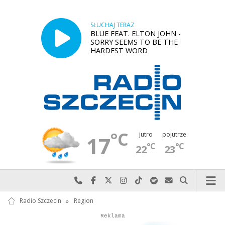
SŁUCHAJ TERAZ
BLUE FEAT. ELTON JOHN -
SORRY SEEMS TO BE THE
HARDEST WORD
°C
jutro
pojutrze
17
°C
°C
22
23
Najlepiej po prostu do nas zadzwoń
Odwiedź nas na Facebook-u
Odwiedź nas na X
Odwiedź nas na Instagram-ie
Odwiedź nas na TikTok-u
Szukaj nas na Spotify
Wyślij do nas w
Szukaj
Radio Szczecin
»
Region
Autopromocja
Reklama