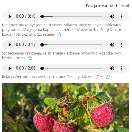
Edycja tekstu: Michał Król
Nieumyte mogą być jednak źródłem zakażeń, między innymi bąblowicą -
przypomina Małgorzata Kapłan, rzeczniczka Wojewódzkiej Stacji Sanitarno-
Epidemiologicznej w Szczecinie.
Szczecinianie przyznają, że zbieranie i jedzenie owoców z krzaczka było
kiedyś normą.
Relacja Weroniki Łyczywek z programu Tematy i Muzyka (TiM)