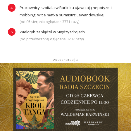
Pracownicy szpitala w Barlinku ujawniają nepotyzm i
mobbing. W tle matka burmistrz Lewandowskiej
(od 05 sierpnia oglądane 3771 razy)
Wieloryb zabłądził w Międzyzdrojach
(od przedwczoraj oglądane 3237 razy)
Autopromocja