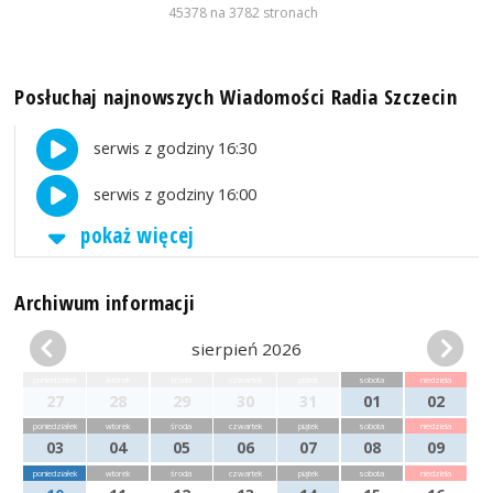
45378 na 3782 stronach
Posłuchaj najnowszych Wiadomości Radia Szczecin
serwis z godziny 16:30
serwis z godziny 16:00
pokaż więcej
Archiwum informacji
sierpień 2026
poniedziałek
wtorek
środa
czwartek
piątek
sobota
niedziela
27
28
29
30
31
01
02
poniedziałek
wtorek
środa
czwartek
piątek
sobota
niedziela
03
04
05
06
07
08
09
poniedziałek
wtorek
środa
czwartek
piątek
sobota
niedziela