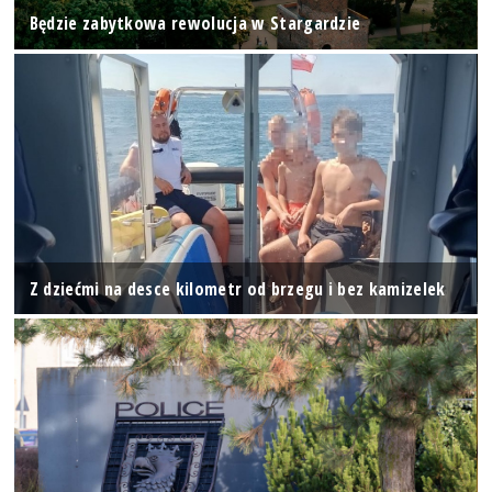
Będzie zabytkowa rewolucja w Stargardzie
Z dziećmi na desce kilometr od brzegu i bez kamizelek