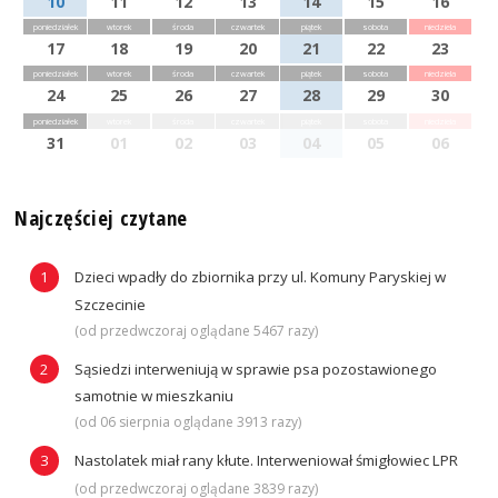
10
11
12
13
14
15
16
poniedziałek
wtorek
środa
czwartek
piątek
sobota
niedziela
17
18
19
20
21
22
23
poniedziałek
wtorek
środa
czwartek
piątek
sobota
niedziela
24
25
26
27
28
29
30
poniedziałek
wtorek
środa
czwartek
piątek
sobota
niedziela
31
01
02
03
04
05
06
Najczęściej czytane
Dzieci wpadły do zbiornika przy ul. Komuny Paryskiej w
Szczecinie
(od przedwczoraj oglądane 5467 razy)
Sąsiedzi interweniują w sprawie psa pozostawionego
samotnie w mieszkaniu
(od 06 sierpnia oglądane 3913 razy)
Nastolatek miał rany kłute. Interweniował śmigłowiec LPR
(od przedwczoraj oglądane 3839 razy)