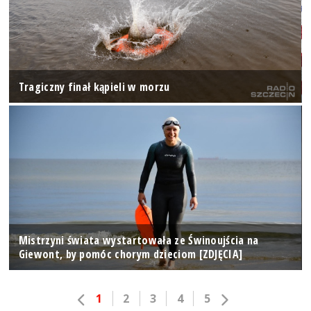
Tragiczny finał kąpieli w morzu
Mistrzyni świata wystartowała ze Świnoujścia na
Giewont, by pomóc chorym dzieciom [ZDJĘCIA]
1
2
3
4
5