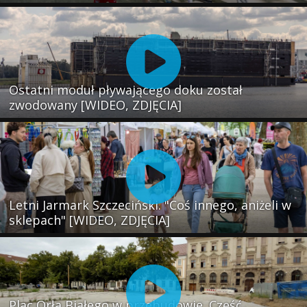
Ostatni moduł pływającego doku został
zwodowany [WIDEO, ZDJĘCIA]
Letni Jarmark Szczeciński. "Coś innego, aniżeli w
sklepach" [WIDEO, ZDJĘCIA]
Plac Orła Białego w przebudowie. Część