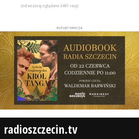
(od wczoraj oglądane 3481 razy)
Autopromocja
radioszczecin.tv