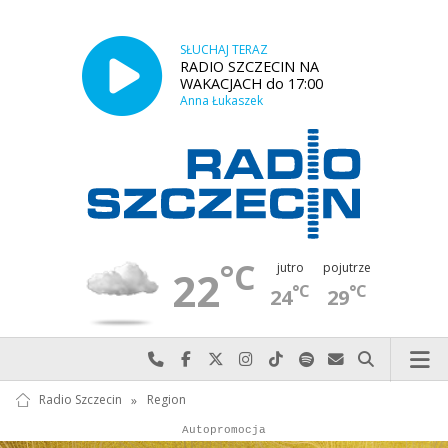
SŁUCHAJ TERAZ
RADIO SZCZECIN NA
WAKACJACH do 17:00
Anna Łukaszek
°C
jutro
pojutrze
22
°C
°C
24
29
Najlepiej po prostu do nas zadzwoń
Odwiedź nas na Facebook-u
Odwiedź nas na X
Odwiedź nas na Instagram-ie
Odwiedź nas na TikTok-u
Szukaj nas na Spotify
Wyślij do nas w
Szukaj
Radio Szczecin
»
Region
Autopromocja
Autopromocja
Reklama