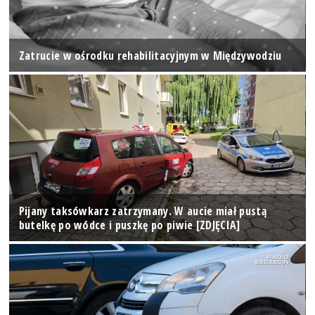
Zatrucie w ośrodku rehabilitacyjnym w Międzywodziu
Pijany taksówkarz zatrzymany. W aucie miał pustą
butelkę po wódce i puszkę po piwie [ZDJĘCIA]