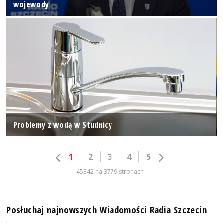
wojewody
Problemy z wodą w Studnicy
1
2
3
4
5
45342 na 3779 stronach
Posłuchaj najnowszych Wiadomości Radia Szczecin