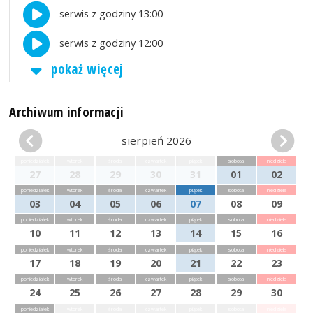
serwis z godziny 13:00
serwis z godziny 12:00
pokaż więcej
Archiwum informacji
sierpień 2026
poniedziałek
wtorek
środa
czwartek
piątek
sobota
niedziela
27
28
29
30
31
01
02
poniedziałek
wtorek
środa
czwartek
piątek
sobota
niedziela
03
04
05
06
07
08
09
poniedziałek
wtorek
środa
czwartek
piątek
sobota
niedziela
10
11
12
13
14
15
16
poniedziałek
wtorek
środa
czwartek
piątek
sobota
niedziela
17
18
19
20
21
22
23
poniedziałek
wtorek
środa
czwartek
piątek
sobota
niedziela
24
25
26
27
28
29
30
poniedziałek
wtorek
środa
czwartek
piątek
sobota
niedziela