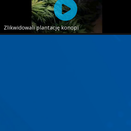
Zlikwidowali plantację konopi