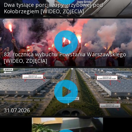
Dwa tysiące porcji zupy grzybowej pod
Kołobrzegiem [WIDEO, ZDJECIA]
82. rocznica wybuchu Powstania Warszawskiego
[WIDEO, ZDJĘCIA]
31.07.2026