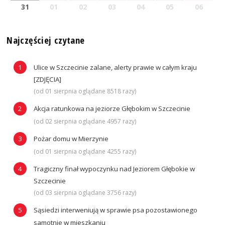
31
01
02
03
04
05
06
Najczęściej czytane
Ulice w Szczecinie zalane, alerty prawie w całym kraju
[ZDJĘCIA]
(od 01 sierpnia oglądane 8518 razy)
Akcja ratunkowa na jeziorze Głębokim w Szczecinie
(od 02 sierpnia oglądane 4957 razy)
Pożar domu w Mierzynie
(od 01 sierpnia oglądane 4255 razy)
Tragiczny finał wypoczynku nad Jeziorem Głębokie w
Szczecinie
(od 03 sierpnia oglądane 3756 razy)
Sąsiedzi interweniują w sprawie psa pozostawionego
samotnie w mieszkaniu