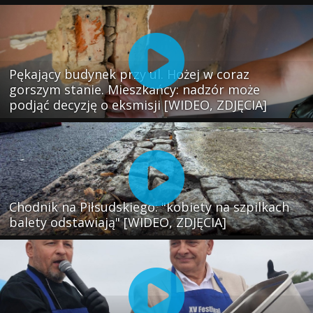
Pękający budynek przy ul. Hożej w coraz
gorszym stanie. Mieszkańcy: nadzór może
podjąć decyzję o eksmisji [WIDEO, ZDJĘCIA]
Chodnik na Piłsudskiego: "kobiety na szpilkach
balety odstawiają" [WIDEO, ZDJĘCIA]