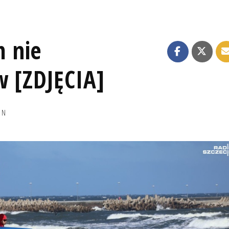
 nie
w [ZDJĘCIA]
IN