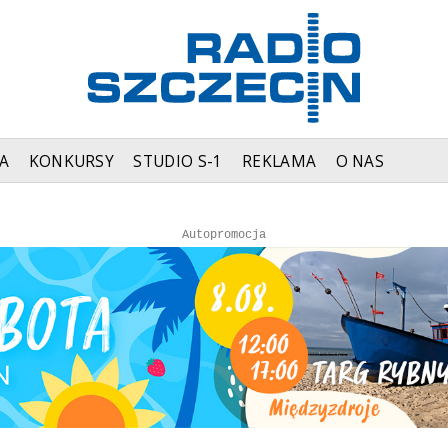
A
KONKURSY
STUDIO S-1
REKLAMA
O NAS
Autopromocja
Autopromocja
Reklama