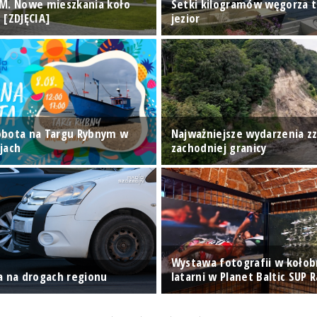
M. Nowe mieszkania koło
Setki kilogramów węgorza t
 [ZDJĘCIA]
jezior
obota na Targu Rybnym w
Najważniejsze wydarzenia z
jach
zachodniej granicy
Wystawa fotografii w kołob
a na drogach regionu
latarni w Planet Baltic SUP 