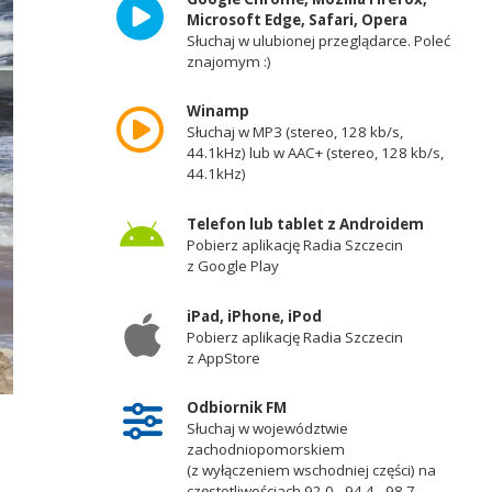
Microsoft Edge, Safari, Opera
Słuchaj w ulubionej przeglądarce. Poleć
znajomym :)
Winamp
Słuchaj w MP3 (stereo, 128 kb/s,
44.1kHz) lub w AAC+ (stereo, 128 kb/s,
44.1kHz)
Telefon lub tablet z Androidem
Pobierz aplikację Radia Szczecin
z Google Play
iPad, iPhone, iPod
Pobierz aplikację Radia Szczecin
z AppStore
Odbiornik FM
Fot. Przemysław Polanin [Radio Szczecin]
Słuchaj w województwie
zachodniopomorskiem
(z wyłączeniem wschodniej części) na
częstotliwościach 92,0 - 94,4 - 98,7 -