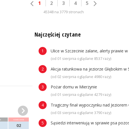
1
2
3
4
5
45348 na 3779 stronach
n
Najczęściej czytane
Ulice w Szczecinie zalane, alerty prawie w
(od 01 sierpnia oglądane 8537 razy)
Akcja ratunkowa na jeziorze Głębokim w 
(od 02 sierpnia oglądane 4980 razy)
Pożar domu w Mierzynie
(od 01 sierpnia oglądane 4279 razy)
Tragiczny finał wypoczynku nad Jeziorem 
(od 03 sierpnia oglądane 3790 razy)
a
niedziela
Sąsiedzi interweniują w sprawie psa poz
02