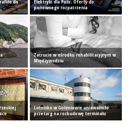
rafiło do
Elektryki dla Polic. Oferty do
W
ponownego rozpatrzenia
z
za
Zatrucie w ośrodku rehabilitacyjnym w
J
Międzywodziu
u
rzeskiej
Lotnisko w Goleniowie unieważniło
"
Race
przetarg na rozbudowę terminalu
k