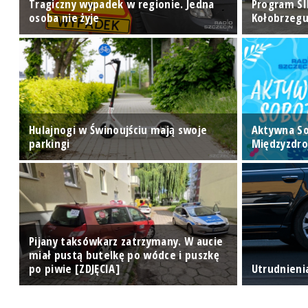
ry
Tragiczny wypadek w regionie. Jedna
Program SI
osoba nie żyje
Kołobrzegu
Hulajnogi w Świnoujściu mają swoje
Aktywna S
ej
parkingi
Międzyzdro
Pijany taksówkarz zatrzymany. W aucie
miał pustą butelkę po wódce i puszkę
po piwie [ZDJĘCIA]
Utrudnieni