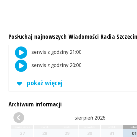
Posłuchaj najnowszych Wiadomości Radia Szczeci
serwis z godziny 21:00
serwis z godziny 20:00
pokaż więcej
Archiwum informacji
sierpień 2026
poniedziałek
wtorek
środa
czwartek
piątek
sobot
27
28
29
30
31
01