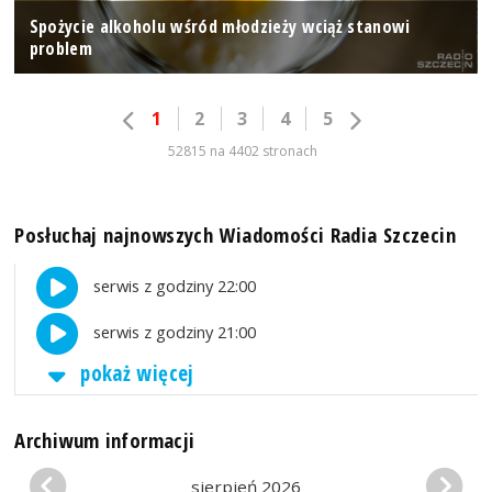
Spożycie alkoholu wśród młodzieży wciąż stanowi
problem
1
2
3
4
5
52815 na 4402 stronach
Posłuchaj najnowszych Wiadomości Radia Szczecin
serwis z godziny 22:00
serwis z godziny 21:00
pokaż więcej
Archiwum informacji
sierpień 2026