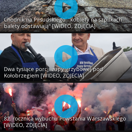
Chodnik na Piłsudskiego: "kobiety na szpilkach
balety odstawiają" [WIDEO, ZDJĘCIA]
Dwa tysiące porcji zupy grzybowej pod
Kołobrzegiem [WIDEO, ZDJECIA]
82. rocznica wybuchu Powstania Warszawskiego
[WIDEO, ZDJĘCIA]