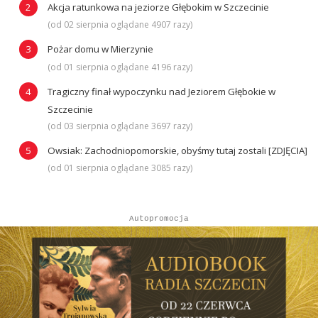
Akcja ratunkowa na jeziorze Głębokim w Szczecinie
(od 02 sierpnia oglądane 4907 razy)
Pożar domu w Mierzynie
(od 01 sierpnia oglądane 4196 razy)
Tragiczny finał wypoczynku nad Jeziorem Głębokie w
Szczecinie
(od 03 sierpnia oglądane 3697 razy)
Owsiak: Zachodniopomorskie, obyśmy tutaj zostali [ZDJĘCIA]
(od 01 sierpnia oglądane 3085 razy)
Autopromocja