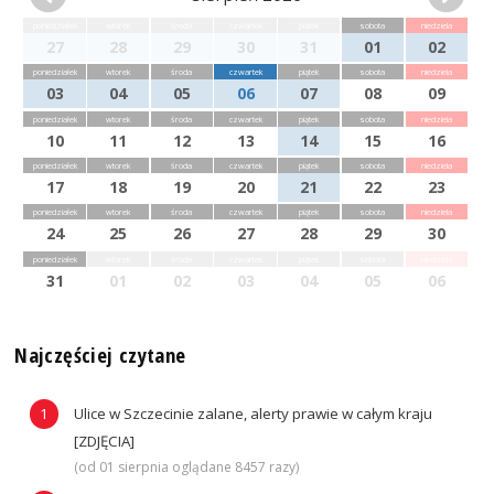
poniedziałek
wtorek
środa
czwartek
piątek
sobota
niedziela
27
28
29
30
31
01
02
poniedziałek
wtorek
środa
czwartek
piątek
sobota
niedziela
03
04
05
06
07
08
09
poniedziałek
wtorek
środa
czwartek
piątek
sobota
niedziela
10
11
12
13
14
15
16
poniedziałek
wtorek
środa
czwartek
piątek
sobota
niedziela
17
18
19
20
21
22
23
poniedziałek
wtorek
środa
czwartek
piątek
sobota
niedziela
24
25
26
27
28
29
30
poniedziałek
wtorek
środa
czwartek
piątek
sobota
niedziela
31
01
02
03
04
05
06
Najczęściej czytane
Ulice w Szczecinie zalane, alerty prawie w całym kraju
[ZDJĘCIA]
(od 01 sierpnia oglądane 8457 razy)