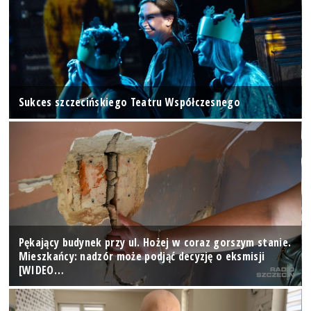
Sukces szczecińskiego Teatru Współczesnego
Pękający budynek przy ul. Hożej w coraz gorszym stanie.
Mieszkańcy: nadzór może podjąć decyzję o eksmisji
[WIDEO…