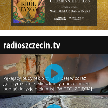
radioszczecin.tv
Pękający budynek przy ul. Hożej w coraz
gorszym stanie. Mieszkańcy: nadzór może
podjąć decyzję o eksmisji [WIDEO, ZDJĘCIA]