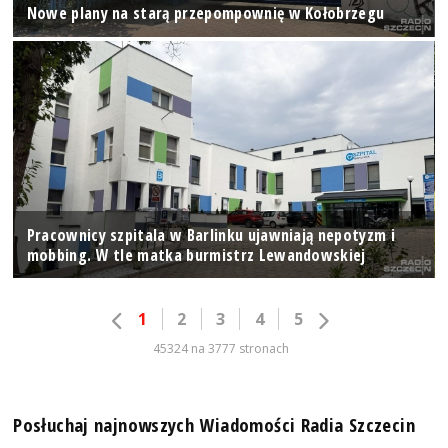
Nowe plany na starą przepompownię w Kołobrzegu
Pracownicy szpitala w Barlinku ujawniają nepotyzm i
mobbing. W tle matka burmistrz Lewandowskiej
1
2
3
4
5
45324 na 3777 stronach
Posłuchaj najnowszych Wiadomości Radia Szczecin