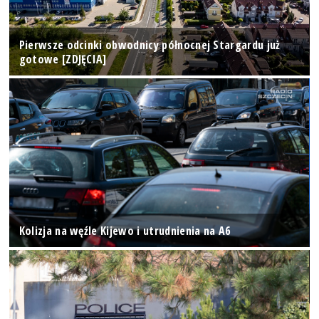
Pierwsze odcinki obwodnicy północnej Stargardu już
gotowe [ZDJĘCIA]
Kolizja na węźle Kijewo i utrudnienia na A6