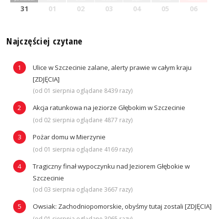
31
01
02
03
04
05
06
Najczęściej czytane
Ulice w Szczecinie zalane, alerty prawie w całym kraju
[ZDJĘCIA]
(od 01 sierpnia oglądane 8439 razy)
Akcja ratunkowa na jeziorze Głębokim w Szczecinie
(od 02 sierpnia oglądane 4877 razy)
Pożar domu w Mierzynie
(od 01 sierpnia oglądane 4169 razy)
Tragiczny finał wypoczynku nad Jeziorem Głębokie w
Szczecinie
(od 03 sierpnia oglądane 3667 razy)
Owsiak: Zachodniopomorskie, obyśmy tutaj zostali [ZDJĘCIA]
(od 01 sierpnia oglądane 3065 razy)