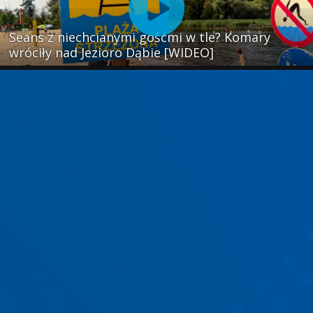
Seans z niechcianymi gośćmi w tle? Komary
wróciły nad Jezioro Dąbie [WIDEO]