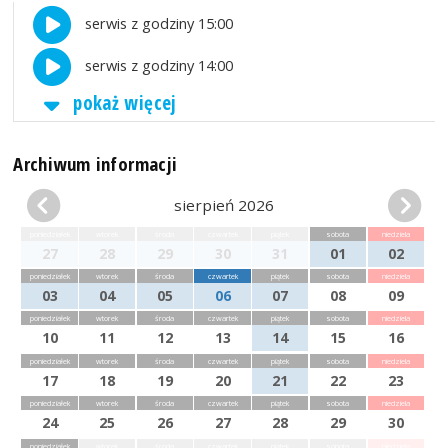
serwis z godziny 15:00
serwis z godziny 14:00
pokaż więcej
Archiwum informacji
sierpień 2026
poniedziałek
wtorek
środa
czwartek
piątek
sobota
niedziela
27
28
29
30
31
01
02
poniedziałek
wtorek
środa
czwartek
piątek
sobota
niedziela
03
04
05
06
07
08
09
poniedziałek
wtorek
środa
czwartek
piątek
sobota
niedziela
10
11
12
13
14
15
16
poniedziałek
wtorek
środa
czwartek
piątek
sobota
niedziela
17
18
19
20
21
22
23
poniedziałek
wtorek
środa
czwartek
piątek
sobota
niedziela
24
25
26
27
28
29
30
poniedziałek
wtorek
środa
czwartek
piątek
sobota
niedziela