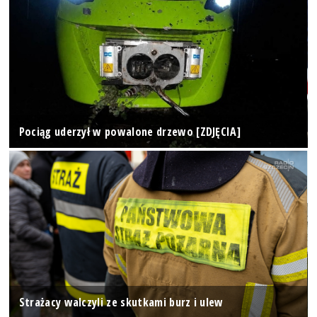
Pociąg uderzył w powalone drzewo [ZDJĘCIA]
Strażacy walczyli ze skutkami burz i ulew