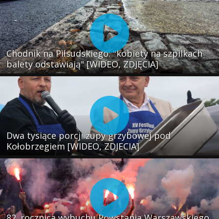
Chodnik na Piłsudskiego: "kobiety na szpilkach
balety odstawiają" [WIDEO, ZDJĘCIA]
Dwa tysiące porcji zupy grzybowej pod
Kołobrzegiem [WIDEO, ZDJECIA]
82. rocznica wybuchu Powstania Warszawskiego