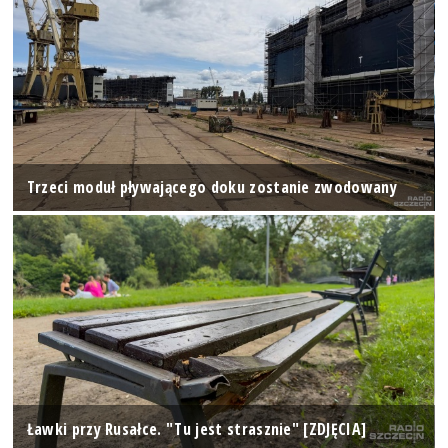
Trzeci moduł pływającego doku zostanie zwodowany
Ławki przy Rusałce. "Tu jest strasznie" [ZDJĘCIA]