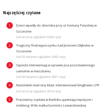
Najczęściej czytane
Dzieci wpadły do zbiornika przy ul. Komuny Paryskiej w
Szczecinie
(od wczoraj oglądane 5028 razy)
Tragiczny finał wypoczynku nad Jeziorem Głębokie w
Szczecinie
(od 03 sierpnia oglądane 3943 razy)
Sąsiedzi interweniują w sprawie psa pozostawionego
samotnie w mieszkaniu
(od 06 sierpnia oglądane 3831 razy)
Nastolatek miał rany kłute. Interweniował śmigłowiec LPR
(od wczoraj oglądane 3614 razy)
Pracownicy szpitala w Barlinku ujawniają nepotyzm i
mobbing. W tle matka burmistrz Lewandowskiej