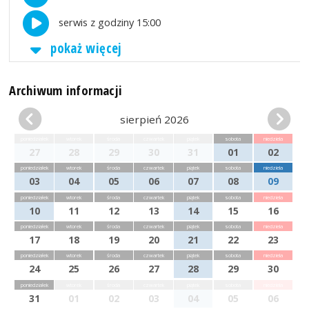
serwis z godziny 15:00
pokaż więcej
Archiwum informacji
sierpień 2026
poniedziałek
wtorek
środa
czwartek
piątek
sobota
niedziela
27
28
29
30
31
01
02
poniedziałek
wtorek
środa
czwartek
piątek
sobota
niedziela
03
04
05
06
07
08
09
poniedziałek
wtorek
środa
czwartek
piątek
sobota
niedziela
10
11
12
13
14
15
16
poniedziałek
wtorek
środa
czwartek
piątek
sobota
niedziela
17
18
19
20
21
22
23
poniedziałek
wtorek
środa
czwartek
piątek
sobota
niedziela
24
25
26
27
28
29
30
poniedziałek
wtorek
środa
czwartek
piątek
sobota
niedziela
31
01
02
03
04
05
06