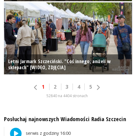
Letni Jarmark Szczeciński. "Coś innego, aniżeli w
sklepach" [WIDEO, ZDJĘCIA]
1
2
3
4
5
52840 na 4404 stronach
Posłuchaj najnowszych Wiadomości Radia Szczecin
serwis z godziny 16:00