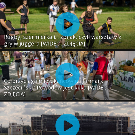
Rugby, szermierka i... zbijak, czyli warsztaty z
gry w juggera [WIDEO, ZDJĘCIA]
Co przyciąga mieszkańców na Jarmark
Szczeciński? Powodów jest kilka [WIDEO,
ZDJĘCIA]