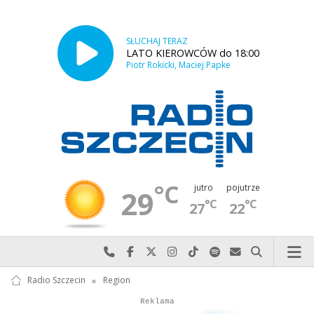
SŁUCHAJ TERAZ
LATO KIEROWCÓW do 18:00
Piotr Rokicki, Maciej Papke
°C
jutro
pojutrze
29
°C
°C
27
22
Najlepiej po prostu do nas zadzwoń
Odwiedź nas na Facebook-u
Odwiedź nas na X
Odwiedź nas na Instagram-ie
Odwiedź nas na TikTok-u
Szukaj nas na Spotify
Wyślij do nas w
Szukaj
Radio Szczecin
»
Region
Autopromocja
Reklama