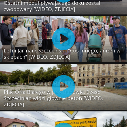
Ostatni moduł pływającego doku został
zwodowany [WIDEO, ZDJĘCIA]
Letni Jarmark Szczeciński. "Coś innego, aniżeli w
sklepach" [WIDEO, ZDJĘCIA]
Plac Orła Białego w przebudowie. Część
Szczecinian widzi głównie beton [WIDEO,
ZDJĘCIA]