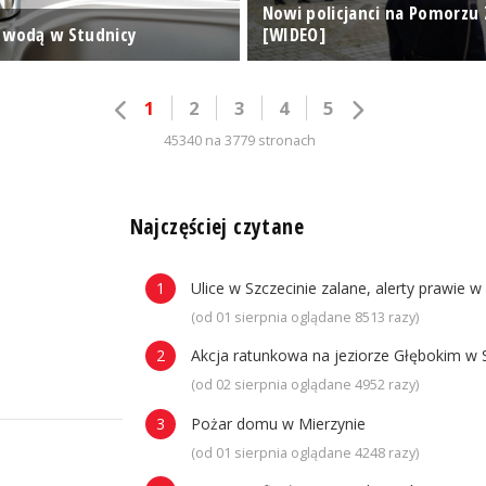
Nowi policjanci na Pomorzu
 wodą w Studnicy
[WIDEO]
1
2
3
4
5
45340 na 3779 stronach
n
Najczęściej czytane
Ulice w Szczecinie zalane, alerty prawie w
(od 01 sierpnia oglądane 8513 razy)
Akcja ratunkowa na jeziorze Głębokim w 
(od 02 sierpnia oglądane 4952 razy)
Pożar domu w Mierzynie
(od 01 sierpnia oglądane 4248 razy)