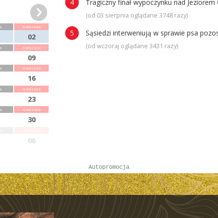
Tragiczny finał wypoczynku nad Jeziorem 
(od 03 sierpnia oglądane 3748 razy)
a
niedziela
Sąsiedzi interweniują w sprawie psa poz
02
(od wczoraj oglądane 3431 razy)
a
niedziela
09
a
niedziela
16
a
niedziela
23
a
niedziela
30
a
niedziela
06
Autopromocja