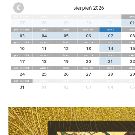
sierpień 2026
poniedziałek
wtorek
środa
czwartek
piątek
sobot
27
28
29
30
31
01
poniedziałek
wtorek
środa
czwartek
piątek
sobot
03
04
05
06
07
08
poniedziałek
wtorek
środa
czwartek
piątek
sobot
10
11
12
13
14
15
poniedziałek
wtorek
środa
czwartek
piątek
sobot
17
18
19
20
21
22
poniedziałek
wtorek
środa
czwartek
piątek
sobot
24
25
26
27
28
29
poniedziałek
wtorek
środa
czwartek
piątek
sobot
31
01
02
03
04
05