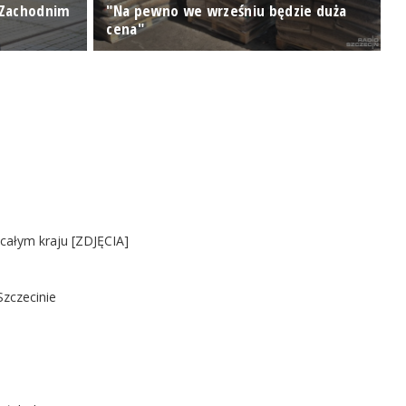
 Zachodnim
"Na pewno we wrześniu będzie duża
N
cena"
r
 całym kraju [ZDJĘCIA]
Szczecinie