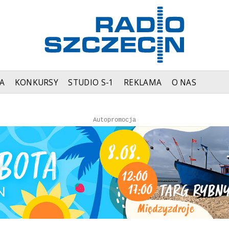
A
KONKURSY
STUDIO S-1
REKLAMA
O NAS
Autopromocja
Autopromocja
Reklama