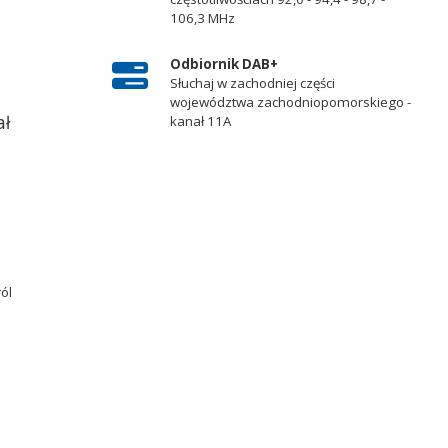
106,3 MHz
Odbiornik DAB+
Słuchaj w zachodniej części
województwa zachodniopomorskiego -
ał
kanał 11A
ról