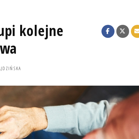
upi kolejne
twa
AJDZIŃSKA