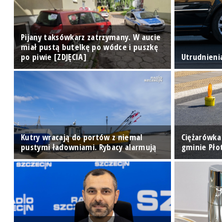
Pijany taksówkarz zatrzymany. W aucie
w
miał pustą butelkę po wódce i puszkę
po piwie [ZDJĘCIA]
Utrudnieni
Kutry wracają do portów z niemal
Ciężarówka
pustymi ładowniami. Rybacy alarmują
gminie Pło
1