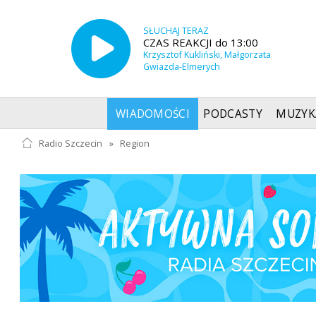
SŁUCHAJ TERAZ
CZAS REAKCJI do 13:00
Krzysztof Kukliński, Małgorzata
Gwiazda-Elmerych
WIADOMOŚCI
PODCASTY
MUZYK
Radio Szczecin
»
Region