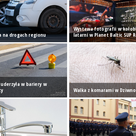
Wystawa fotografii w kołob
a na drogach regionu
latarni w Planet Baltic SUP 
 uderzyła w bariery w
ty
Walka z komarami w Dziwn