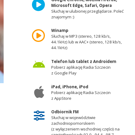
Microsoft Edge, Safari, Opera
Słuchaj w ulubionej przeglądarce. Poleć
znajomym :)
Winamp
Słuchaj w MP3 (stereo, 128 kb/s,
44.1kHz) lub w AAC+ (stereo, 128 kb/s,
44.1kHz)
Telefon lub tablet z Androidem
Pobierz aplikację Radia Szczecin
z Google Play
iPad, iPhone, iPod
Pobierz aplikację Radia Szczecin
z AppStore
Odbiornik FM
Słuchaj w województwie
zachodniopomorskiem
(z wyłączeniem wschodniej części) na
częstotliwościach 92,0 - 94,4 - 98,7 -