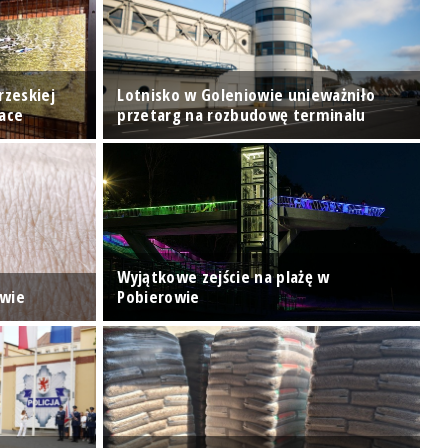
rzeskiej
Lotnisko w Goleniowie unieważniło
Ś
Race
przetarg na rozbudowę terminalu
i
Wyjątkowe zejście na plażę w
P
owie
Pobierowie
p