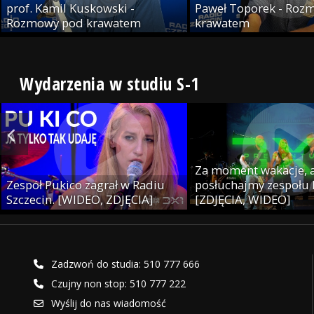
prof. Kamil Kuskowski -
Paweł Toporek - Roz
Rozmowy pod krawatem
krawatem
Wydarzenia w studiu S-1
Za moment wakacje, a
Zespół Pukico zagrał w Radiu
posłuchajmy zespołu
Szczecin. [WIDEO, ZDJĘCIA]
[ZDJĘCIA, WIDEO]
Zadzwoń do studia: 510 777 666
Czujny non stop: 510 777 222
Wyślij do nas wiadomość