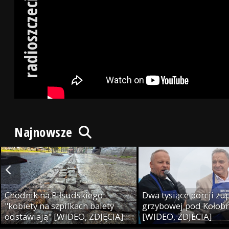
radioszczecin.tv
Najnowsze
Chodnik na Piłsudskiego:
Dwa tysiące porcji zu
"kobiety na szpilkach balety
grzybowej pod Kołob
odstawiają" [WIDEO, ZDJĘCIA]
[WIDEO, ZDJECIA]