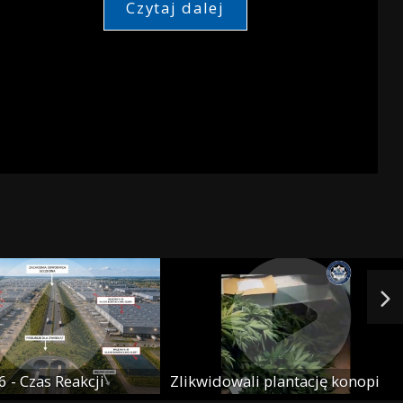
Czytaj dalej
 - Czas Reakcji
Zlikwidowali plantację konopi