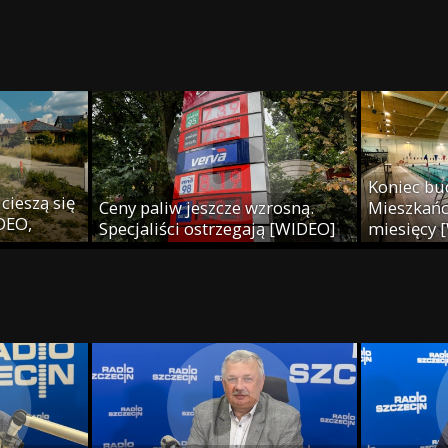
j
Koniec bu
cieszą się
Ceny paliw jeszcze wzrosną.
Mieszkańcy
IDEO,
Specjaliści ostrzegają [WIDEO]
miesięcy 