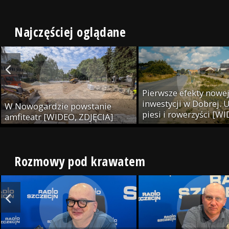
Najczęściej oglądane
Pierwsze efekty nowe
inwestycji w Dobrej. U
W Nowogardzie powstanie
piesi i rowerzyści [W
amfiteatr [WIDEO, ZDJĘCIA]
ZDJĘCIA]
Rozmowy pod krawatem