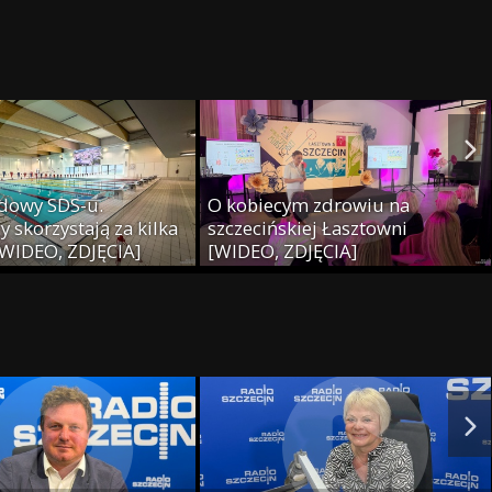
dowy SDS-u.
O kobiecym zdrowiu na
 skorzystają za kilka
szczecińskiej Łasztowni
[WIDEO, ZDJĘCIA]
[WIDEO, ZDJĘCIA]