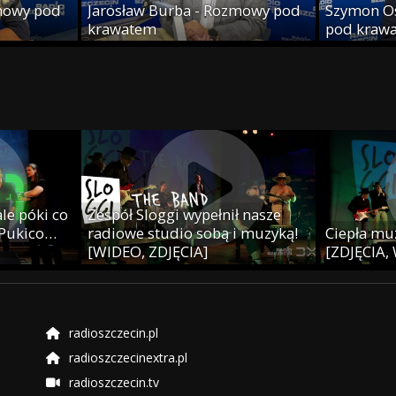
mowy pod
Jarosław Burba - Rozmowy pod
Szymon O
krawatem
pod kraw
le póki co
Zespół Sloggi wypełnił nasze
 Pukico…
radiowe studio sobą i muzyką!
Ciepła muz
[WIDEO, ZDJĘCIA]
[ZDJĘCIA,
radioszczecin.pl
radioszczecinextra.pl
radioszczecin.tv