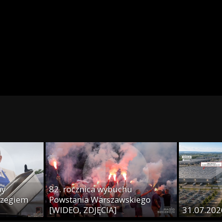
py
82. rocznica wybuchu
rzegiem
Powstania Warszawskiego
[WIDEO, ZDJĘCIA]
31.07.2026