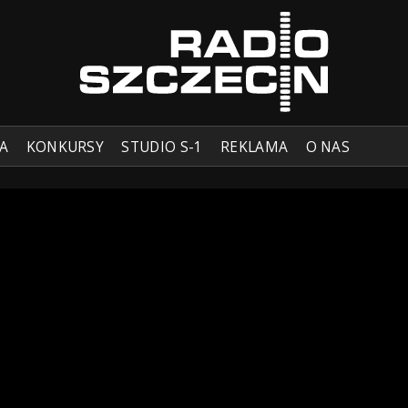
A
KONKURSY
STUDIO S-1
REKLAMA
O NAS