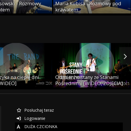
sowski - Rozmowy
Maria Kubisa - Rozmowy pod
atem
krawatem
yka na ciepłe dni.
Odmienne stany ze Stanami
 WIDEO]
Pośrednimi [WIDEO, ZDJĘCIA]
Posłuchaj teraz
Logowanie
DUŻA CZCIONKA