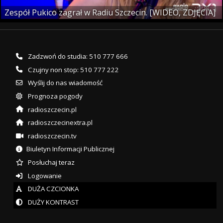
Zespół Pukico zagrał w Radiu Szczecin. [WIDEO, ZDJĘCIA]
Zadzwoń do studia: 510 777 666
Czujny non stop: 510 777 222
Wyślij do nas wiadomość
Prognoza pogody
radioszczecin.pl
radioszczecinextra.pl
radioszczecin.tv
Biuletyn Informacji Publicznej
Posłuchaj teraz
Logowanie
DUŻA CZCIONKA
DUŻY KONTRAST