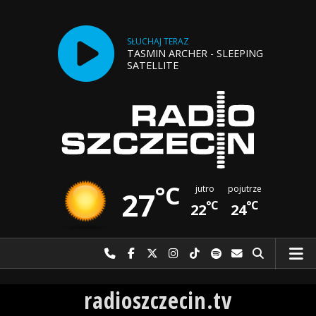
SŁUCHAJ TERAZ
TASMIN ARCHER - SLEEPING
SATELLITE
°C
jutro
pojutrze
27
°C
°C
22
24
Najlepiej po prostu do nas zadzwoń
Odwiedź nas na Facebook-u
Odwiedź nas na X
Odwiedź nas na Instagram-ie
Odwiedź nas na TikTok-u
Szukaj nas na Spotify
Wyślij do nas w
Szukaj
Radio Szczecin
radioszczecin.tv