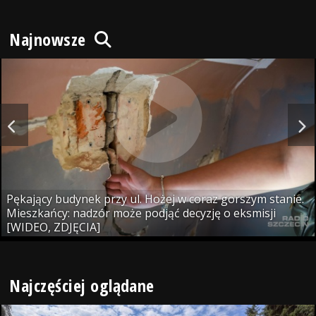
Najnowsze
Pękający budynek przy ul. Hożej w coraz gorszym stanie.
Mieszkańcy: nadzór może podjąć decyzję o eksmisji
[WIDEO, ZDJĘCIA]
Najczęściej oglądane