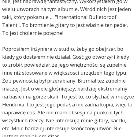
Nie, jest naprawdę fantastyczny. Wykorzystałem go w
wielu utworach na tym albumie. Wśród nich jest jeden
taki, który pokazuje ... "International Bulletoroof
Talent". To brzmienie gitary to jest właśnie ten pedał.
To jest cholernie potężne!
Poprosiłem inżyniera w studio, żeby go obejrzał, bo
kiedy go dostałem nie działał. Gość go otworzył i kiedy
to zrobił, powiedział, że jego wnętrzności są zupełnie
inne niż stosowane w większości urządzeń tego typu,
Że z pewnością był przerabiany. Brzmiał też zupełnie
inaczej. Jest o wiele głośniejszy, bardziej ekstremalny
na basie i na górze skali. To jest to, co słychać w muzyce
Hendrixa. I to jest jego pedał, a nie żadna kopia, więc to
naprawdę coś. Ale nie mam obsesji na punkcie tych
wszystkich rzeczy. Nie interesują mnie gitary, kaczki,
etc. Mnie bardziej interesuje skończony utwór. Nie
jestem maniakiem gitar.