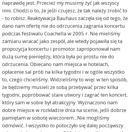
naprawdę jest. Przecież my musimy żyć jak wszyscy
inni. Chodzi o to, że jeśli czujesz, że tak należy zrobić to
- to robisz. Reaktywacja Bauhaus zaczęła się od tego, że
dano nam ofertę nie do odrzucenia zagrania koncertu
podczas festiwalu Coachella w 2005 r. Nie mieliśmy
zamiaru wracać jako zespół, ale wtedy pojawiła się ta
propozycja koncertu i promotor zaproponował nam
dużą sumę pieniędzy, która była po prostu nie do
odrzucenia. Obiecano nam miejsca w hotelach,
opłacenie sal prób na kilka tygodni i w ogóle wszystko
to, czego chcieliśmy. Widzieliśmy to więc w ten sposób,
że będziemy musieli ze sobą przebywać przez kilka
tygodni, popróbować stare utwory i zagrać ten koncert,
który sam w sobie był atrakcyjny. Wyznaczono nam
dobre miejsce w rozkładzie dnia na scenie, jeśli dobrze
pamiętam w sobotę wieczorem...Nie mogliśmy
odmówić. I wszystko to potoczyło się dalej począwszy