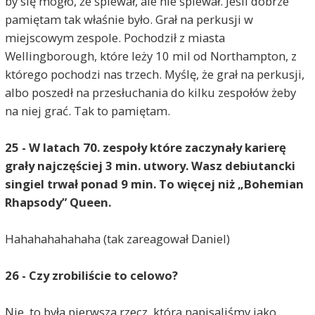
by się mogło, że śpiewał, ale nie śpiewał. Jeśli dobrze
pamiętam tak właśnie było. Grał na perkusji w
miejscowym zespole. Pochodził z miasta
Wellingborough, które leży 10 mil od Northampton, z
którego pochodzi nas trzech. Myślę, że grał na perkusji,
albo poszedł na przesłuchania do kilku zespołów żeby
na niej grać. Tak to pamiętam.
25 - W latach 70. zespoły które zaczynały karierę
grały najczęściej 3 min. utwory. Wasz debiutancki
singiel trwał ponad 9 min. To więcej niż „Bohemian
Rhapsody” Queen.
Hahahahahahaha (tak zareagował Daniel)
26 - Czy zrobiliście to celowo?
Nie, to była pierwsza rzecz, którą napisaliśmy jako