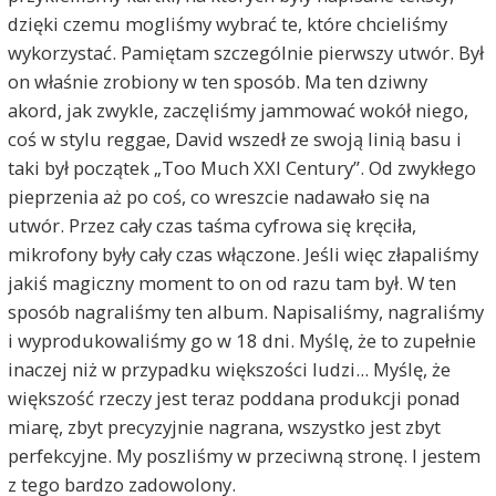
dzięki czemu mogliśmy wybrać te, które chcieliśmy
wykorzystać. Pamiętam szczególnie pierwszy utwór. Był
on właśnie zrobiony w ten sposób. Ma ten dziwny
akord, jak zwykle, zaczęliśmy jammować wokół niego,
coś w stylu reggae, David wszedł ze swoją linią basu i
taki był początek „Too Much XXI Century”. Od zwykłego
pieprzenia aż po coś, co wreszcie nadawało się na
utwór. Przez cały czas taśma cyfrowa się kręciła,
mikrofony były cały czas włączone. Jeśli więc złapaliśmy
jakiś magiczny moment to on od razu tam był. W ten
sposób nagraliśmy ten album. Napisaliśmy, nagraliśmy
i wyprodukowaliśmy go w 18 dni. Myślę, że to zupełnie
inaczej niż w przypadku większości ludzi... Myślę, że
większość rzeczy jest teraz poddana produkcji ponad
miarę, zbyt precyzyjnie nagrana, wszystko jest zbyt
perfekcyjne. My poszliśmy w przeciwną stronę. I jestem
z tego bardzo zadowolony.