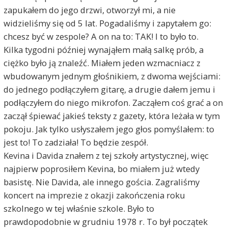
zapukałem do jego drzwi, otworzył mi, a nie
widzieliśmy się od 5 lat. Pogadaliśmy i zapytałem go:
chcesz być w zespole? A on na to: TAK! I to było to.
Kilka tygodni później wynająłem małą salkę prób, a
ciężko było ją znaleźć. Miałem jeden wzmacniacz z
wbudowanym jednym głośnikiem, z dwoma wejściami:
do jednego podłączyłem gitarę, a drugie dałem jemu i
podłączyłem do niego mikrofon. Zacząłem coś grać a on
zaczął śpiewać jakieś teksty z gazety, która leżała w tym
pokoju. Jak tylko usłyszałem jego głos pomyślałem: to
jest to! To zadziała! To będzie zespół.
Kevina i Davida znałem z tej szkoły artystycznej, więc
najpierw poprosiłem Kevina, bo miałem już wtedy
basistę. Nie Davida, ale innego gościa. Zagraliśmy
koncert na imprezie z okazji zakończenia roku
szkolnego w tej właśnie szkole. Było to
prawdopodobnie w grudniu 1978 r. To był początek