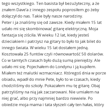
tego wszystkiego. Ten basista był bezużyteczny, a że
znałem Dave’a z innego zespołu poprosiłem go żeby
dołączył do nas. Takie były nasze narodziny.
Peter i ja znaliśmy się od zawsze. Kiedy miałem 15 lat
udało mi się skombinować gitarę elektryczną. Moja
fantazja się ziściła. W wieku 12 lat, kiedy jesteś
dzieciakiem i patrzysz na gitary to było to jak bilet do
innego świata. W wieku 15 lat dostałem jedną.
Kosztowała 25 funtów czyli równowartość 50 dolarów.
Co w tamtych czasach było dużą sumą pieniędzy. Ale
udało mi się. Pojechałem do Londynu i ją kupiłem.
Miałem też malutki wzmacniacz. Któregoś dnia w porze
obiadu, wpadł do mnie Pete, było to w czasach, kiedy
chodziliśmy do szkoły. Pokazałem mu tę gitarę. Obaj
patrzyliśmy na nią jak zaczarowani. Nie umiałem na
niej grać, albo przy najmniej bardzo niewiele. Po
obiedzie moja mama i tata słyszeli cały ten hałas, który