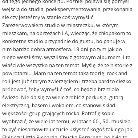
od tego jednego koncertu. Później pojawił się pomysł
wejścia do studia, poeksperymentowania, przekonania
się czy jesteśmy w stanie coś wymyślić.
Zarezerwowałem studio w miasteczku, w którym
mieszkam, na obrzeżach LA, wiedząc, że chłopakom to
konkretne studio przypadnie do gustu, bo panuje w
nim bardzo dobra atmosfera. 18 dni po tym jak do
niego weszliśmy, wyszliśmy z gotowym albumem. I to
właściwie wszystko na ten temat. Myślę, że te historie z
powrotami... Mam na ten temat taką teorię: rock and
roll jest już starym zwierzęciem i trzeba bardzo ciężko
próbować, żeby wymyślić coś, co będzie brzmiało
świeżo. Nie da się za wiele zrobić z perkusją, gitarą
elektryczną, basem i wokalem, co stanowi skład
większości grup grających rocka. Potrafię sobie
wyobrazić, że wiele lat temu, w latach 60., 50. musiało
to być niesamowite uczucie usłyszeć kogoś takiego jak
Elvis czy Little Richarda, Chucka Berry'ego, bo było to