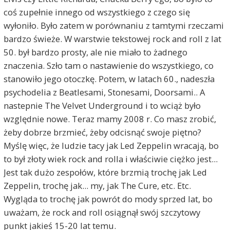
coś zupełnie innego od wszystkiego z czego się
wyłoniło. Było zatem w porównaniu z tamtymi rzeczami
bardzo świeże. W warstwie tekstowej rock and roll z lat
50. był bardzo prosty, ale nie miało to żadnego
znaczenia. Szło tam o nastawienie do wszystkiego, co
stanowiło jego otoczkę. Potem, w latach 60., nadeszła
psychodelia z Beatlesami, Stonesami, Doorsami.. A
nastepnie The Velvet Underground i to wciąż było
względnie nowe. Teraz mamy 2008 r. Co masz zrobić,
żeby dobrze brzmieć, żeby odcisnąć swoje piętno?
Myślę więc, że ludzie tacy jak Led Zeppelin wracają, bo
to był złoty wiek rock and rolla i właściwie ciężko jest...
Jest tak dużo zespołów, które brzmią trochę jak Led
Zeppelin, trochę jak... my, jak The Cure, etc. Etc.
Wygląda to trochę jak powrót do mody sprzed lat, bo
uważam, że rock and roll osiągnął swój szczytowy
punkt jakieś 15-20 lat temu.