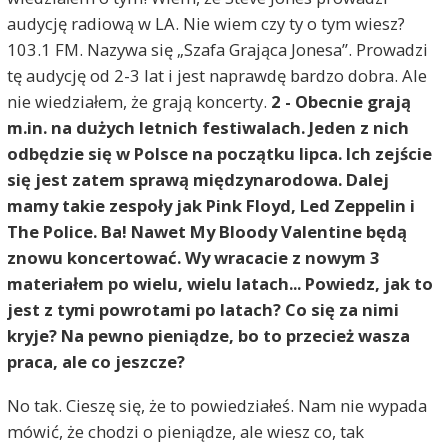
audycję radiową w LA. Nie wiem czy ty o tym wiesz?
103.1 FM. Nazywa się „Szafa Grająca Jonesa”. Prowadzi
tę audycję od 2-3 lat i jest naprawdę bardzo dobra. Ale
nie wiedziałem, że grają koncerty.
2 - Obecnie grają
m.in. na dużych letnich festiwalach. Jeden z nich
odbędzie się w Polsce na początku lipca. Ich zejście
się jest zatem sprawą międzynarodowa. Dalej
mamy takie zespoły jak Pink Floyd, Led Zeppelin i
The Police. Ba! Nawet My Bloody Valentine będą
znowu koncertować. Wy wracacie z nowym 3
materiałem po wielu, wielu latach... Powiedz, jak to
jest z tymi powrotami po latach? Co się za nimi
kryje? Na pewno pieniądze, bo to przecież wasza
praca, ale co jeszcze?
No tak. Cieszę się, że to powiedziałeś. Nam nie wypada
mówić, że chodzi o pieniądze, ale wiesz co, tak