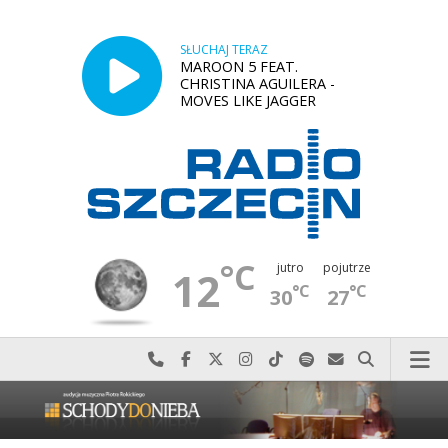
SŁUCHAJ TERAZ
MAROON 5 FEAT.
CHRISTINA AGUILERA -
MOVES LIKE JAGGER
°C
jutro
pojutrze
12
°C
°C
30
27
Najlepiej po prostu do nas zadzwoń
Odwiedź nas na Facebook-u
Odwiedź nas na X
Odwiedź nas na Instagram-ie
Odwiedź nas na TikTok-u
Szukaj nas na Spotify
Wyślij do nas w
Szukaj