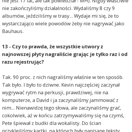
nie jest 17 lat, ale tak powiedział - MH). Nigdy właściwie
nie zakończyliśmy działalności. Wydaliśmy 8 czy 9
albumów, jeździliśmy w trasy... Wydaje mi się, że to
wystarczająco wiele powodów żeby nie nagrywać jako
Bauhaus.
13 - Czy to prawda, że wszystkie utwory z
najnowszej płyty nagraliście grając je tylko raz i od
razu rejestrując?
Tak. 90 proc. z nich nagraliśmy właśnie w ten sposób.
Tak było. I było to dziwne. Kevin najczęściej zaczynał
wygrywać rytm na perkusji, prawdziwej, nie na
komputerze, a David i ja zaczynaliśmy jammować z
nim... Nienawidzę tego słowa, ale zaczynaliśmy grać,
cokolwiek, aż w końcu zatrzymywaliśmy się na czymś,
Pete śpiewał z budki dla wokalisty. Do ścian
przykleiliśmy kartki, na których były napisane teksty,