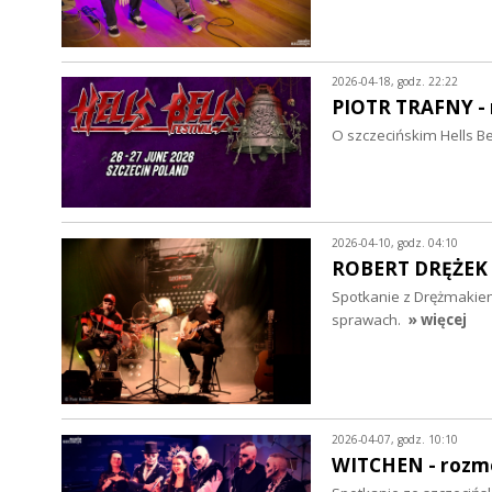
2026-04-18, godz. 22:22
PIOTR TRAFNY -
O szczecińskim Hells Bel
2026-04-10, godz. 04:10
ROBERT DRĘŻEK 
Spotkanie z Drężmakiem
sprawach.
» więcej
2026-04-07, godz. 10:10
WITCHEN - roz