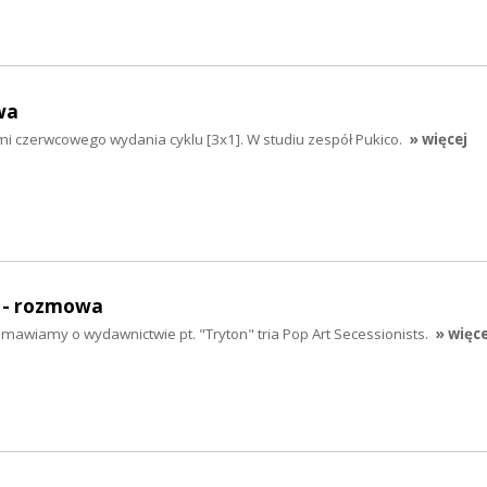
wa
mi czerwcowego wydania cyklu [3x1]. W studiu zespół Pukico.
» więcej
- rozmowa
wiamy o wydawnictwie pt. "Tryton" tria Pop Art Secessionists.
» więce