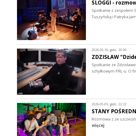
SLOGGI - rozmo
Spotkanie z zespołem S
Tuszyńską i Patryka Ja
2026-05-16, godz. 20:00
ZDZISŁAW "Dzid
Spotkanie ze Zdzisławe
schyłkowym PRL-u. O fir
2026-05-03, godz. 22:22
STANY POŚREDNI
Rozmowa z ze szczecińs
więcej