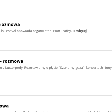
 rozmowa
ls Festival opowiada organizator - Piotr Trafny.
» więcej
- rozmowa
 z Luxtorpedy. Rozmawiamy o płycie "Szukamy guza", koncertach i inny
mowa