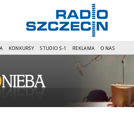
A
KONKURSY
STUDIO S-1
REKLAMA
O NAS