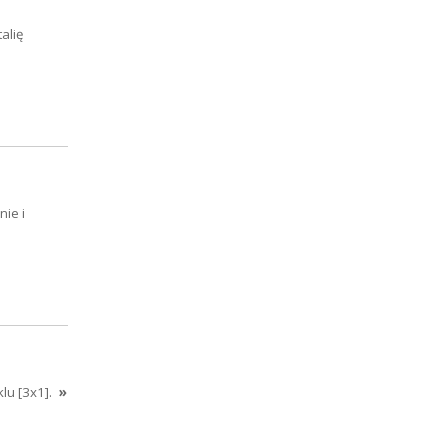
alię
ie i
lu [3x1].
»