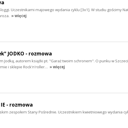
wa
loggi. Uczestnikami majowego wydania cyklu [3x1]. W studiu gościmy Nat
mroza.
» więcej
ek" JODKO - rozmowa
m Jodką, autorem książki pt. "Garaż twoim schronem". O punku w Szczecin
mie i sklepie Rock'n'roller…
» więcej
E - rozmowa
kim zespołem Stany Pośrednie. Uczestnikiem kwietniowego wydania cyk