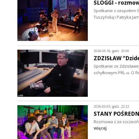
SLOGGI - rozmo
Spotkanie z zespołem S
Tuszyńską i Patryka Ja
2026-05-16, godz. 20:00
ZDZISŁAW "Dzid
Spotkanie ze Zdzisławe
schyłkowym PRL-u. O fir
2026-05-03, godz. 22:22
STANY POŚREDNI
Rozmowa z ze szczecińs
więcej