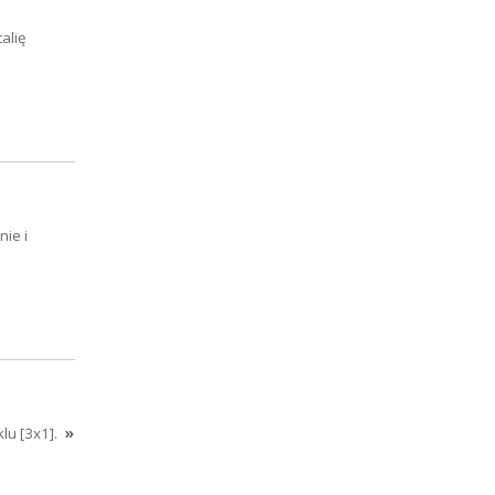
alię
ie i
lu [3x1].
»