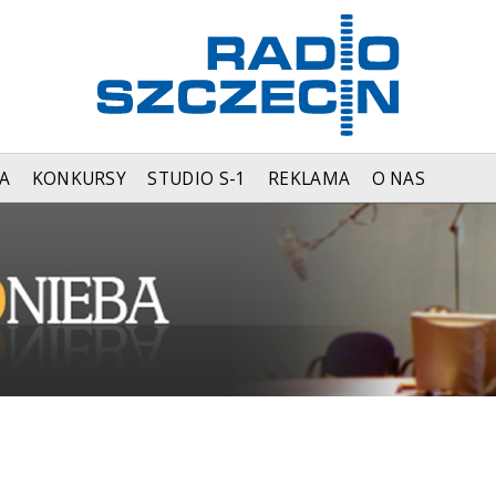
A
KONKURSY
STUDIO S-1
REKLAMA
O NAS