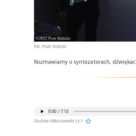
fot. Piotr Rokicki
Rozmawiamy o syntezatorach, dźwiękac
Gustaw Miłoszewski cz.1