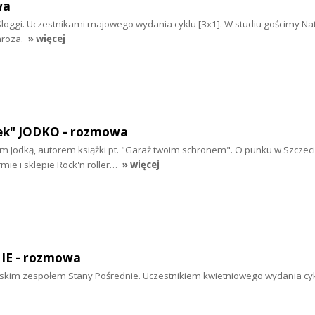
wa
loggi. Uczestnikami majowego wydania cyklu [3x1]. W studiu gościmy Nat
mroza.
» więcej
ek" JODKO - rozmowa
m Jodką, autorem książki pt. "Garaż twoim schronem". O punku w Szczecin
mie i sklepie Rock'n'roller…
» więcej
E - rozmowa
kim zespołem Stany Pośrednie. Uczestnikiem kwietniowego wydania cyk