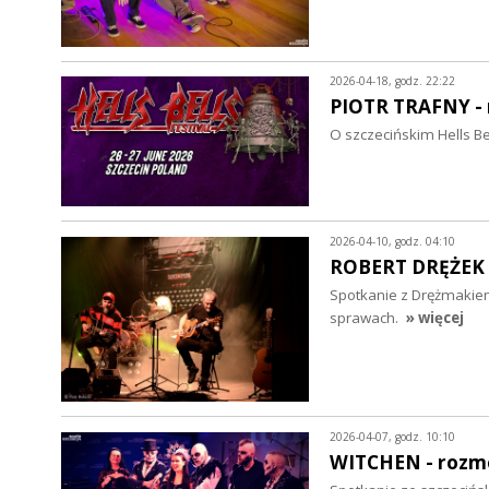
2026-04-18, godz. 22:22
PIOTR TRAFNY -
O szczecińskim Hells Bel
2026-04-10, godz. 04:10
ROBERT DRĘŻEK 
Spotkanie z Drężmakiem
sprawach.
» więcej
2026-04-07, godz. 10:10
WITCHEN - roz