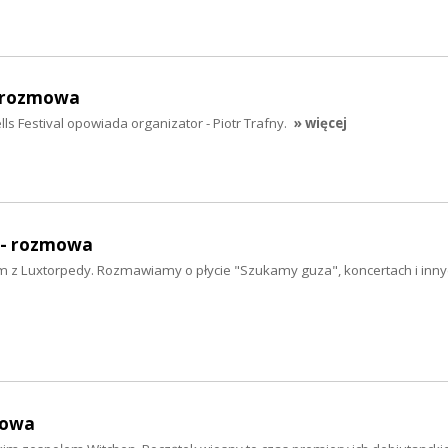
 rozmowa
ls Festival opowiada organizator - Piotr Trafny.
» więcej
- rozmowa
 z Luxtorpedy. Rozmawiamy o płycie "Szukamy guza", koncertach i inny
mowa