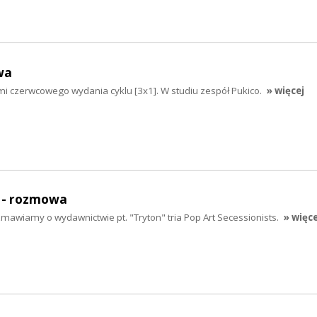
wa
mi czerwcowego wydania cyklu [3x1]. W studiu zespół Pukico.
» więcej
- rozmowa
wiamy o wydawnictwie pt. "Tryton" tria Pop Art Secessionists.
» więce