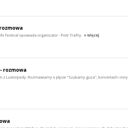
 rozmowa
ls Festival opowiada organizator - Piotr Trafny.
» więcej
- rozmowa
 z Luxtorpedy. Rozmawiamy o płycie "Szukamy guza", koncertach i inny
mowa