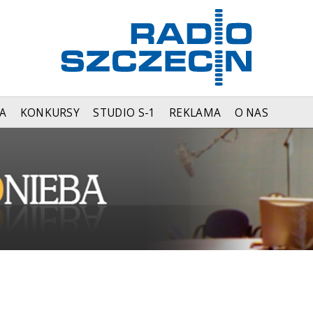
A
KONKURSY
STUDIO S-1
REKLAMA
O NAS