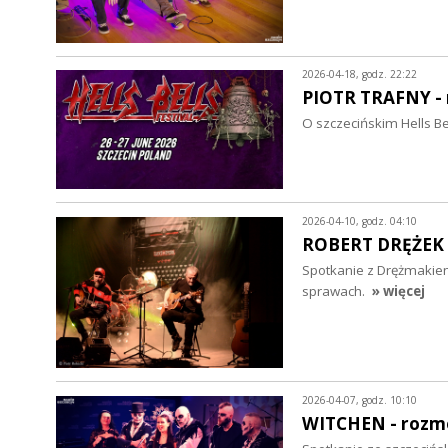
2026-04-18, godz. 22:22
PIOTR TRAFNY -
O szczecińskim Hells Bel
2026-04-10, godz. 04:10
ROBERT DRĘŻEK 
Spotkanie z Drężmakiem
sprawach.
» więcej
2026-04-07, godz. 10:10
WITCHEN - roz