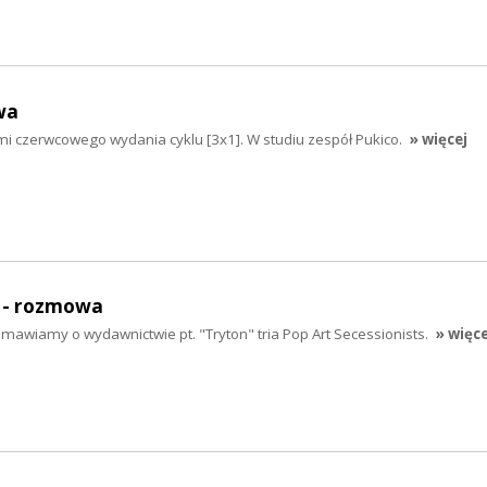
wa
mi czerwcowego wydania cyklu [3x1]. W studiu zespół Pukico.
» więcej
- rozmowa
wiamy o wydawnictwie pt. "Tryton" tria Pop Art Secessionists.
» więce