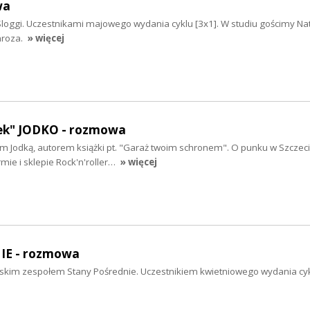
wa
loggi. Uczestnikami majowego wydania cyklu [3x1]. W studiu gościmy Nat
mroza.
» więcej
ek" JODKO - rozmowa
m Jodką, autorem książki pt. "Garaż twoim schronem". O punku w Szczecin
mie i sklepie Rock'n'roller…
» więcej
E - rozmowa
kim zespołem Stany Pośrednie. Uczestnikiem kwietniowego wydania cyk