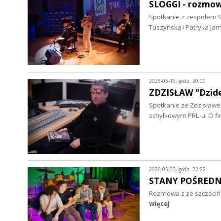
SLOGGI - rozmo
Spotkanie z zespołem S
Tuszyńską i Patryka Ja
2026-05-16, godz. 20:00
ZDZISŁAW "Dzid
Spotkanie ze Zdzisławe
schyłkowym PRL-u. O fir
2026-05-03, godz. 22:22
STANY POŚREDNI
Rozmowa z ze szczecińs
więcej