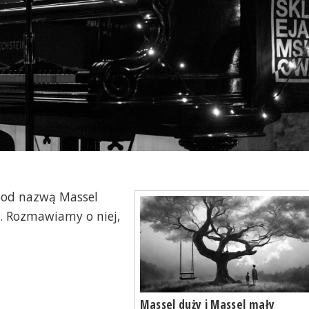
pod nazwą Massel
". Rozmawiamy o niej,
Massel duży i Massel mały