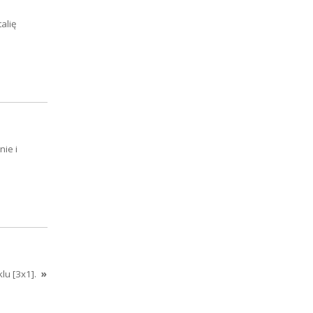
alię
ie i
lu [3x1].
»