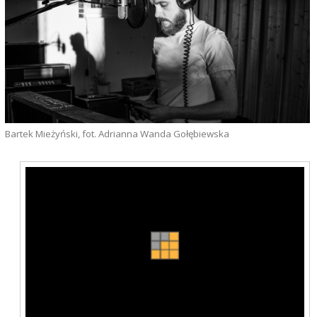
Bartek Mieżyński, fot. Adrianna Wanda Gołębiewska