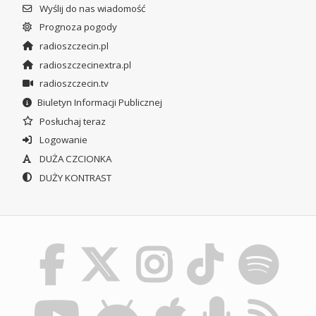
Wyślij do nas wiadomość
Prognoza pogody
radioszczecin.pl
radioszczecinextra.pl
radioszczecin.tv
Biuletyn Informacji Publicznej
Posłuchaj teraz
Logowanie
DUŻA CZCIONKA
DUŻY KONTRAST