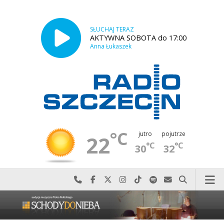
SŁUCHAJ TERAZ
AKTYWNA SOBOTA do 17:00
Anna Łukaszek
°C
jutro
pojutrze
22
°C
°C
30
32
Najlepiej po prostu do nas zadzwoń
Odwiedź nas na Facebook-u
Odwiedź nas na X
Odwiedź nas na Instagram-ie
Odwiedź nas na TikTok-u
Szukaj nas na Spotify
Wyślij do nas w
Szukaj