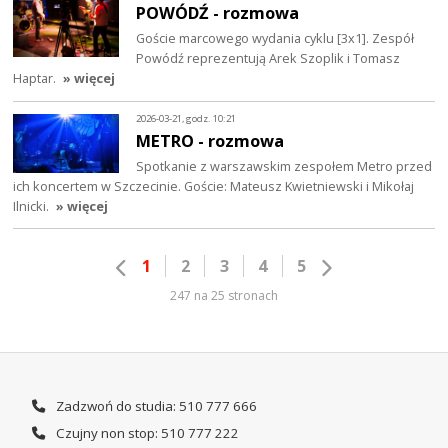
POWÓDŹ - rozmowa
Goście marcowego wydania cyklu [3x1]. Zespół
Powódź reprezentują Arek Szoplik i Tomasz
Haptar.
» więcej
2026-03-21, godz. 10:21
METRO - rozmowa
Spotkanie z warszawskim zespołem Metro przed
ich koncertem w Szczecinie. Goście: Mateusz Kwietniewski i Mikołaj
Ilnicki.
» więcej
1
2
3
4
5
247 na 25 stronach
Zadzwoń do studia: 510 777 666
Czujny non stop: 510 777 222