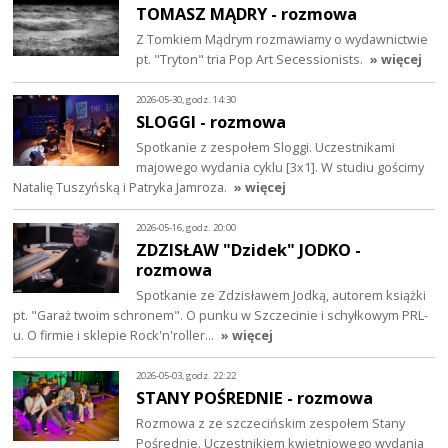
TOMASZ MĄDRY - rozmowa
Z Tomkiem Mądrym rozmawiamy o wydawnictwie
pt. "Tryton" tria Pop Art Secessionists.
» więcej
2026-05-30, godz. 14:30
SLOGGI - rozmowa
Spotkanie z zespołem Sloggi. Uczestnikami
majowego wydania cyklu [3x1]. W studiu gościmy
Natalię Tuszyńską i Patryka Jamroza.
» więcej
2026-05-16, godz. 20:00
ZDZISŁAW "Dzidek" JODKO -
rozmowa
Spotkanie ze Zdzisławem Jodką, autorem książki
pt. "Garaż twoim schronem". O punku w Szczecinie i schyłkowym PRL-
u. O firmie i sklepie Rock'n'roller…
» więcej
2026-05-03, godz. 22:22
STANY POŚREDNIE - rozmowa
Rozmowa z ze szczecińskim zespołem Stany
Pośrednie. Uczestnikiem kwietniowego wydania