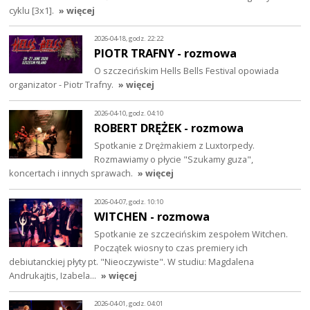
cyklu [3x1].
» więcej
2026-04-18, godz. 22:22
PIOTR TRAFNY - rozmowa
O szczecińskim Hells Bells Festival opowiada
organizator - Piotr Trafny.
» więcej
2026-04-10, godz. 04:10
ROBERT DRĘŻEK - rozmowa
Spotkanie z Drężmakiem z Luxtorpedy.
Rozmawiamy o płycie "Szukamy guza",
koncertach i innych sprawach.
» więcej
2026-04-07, godz. 10:10
WITCHEN - rozmowa
Spotkanie ze szczecińskim zespołem Witchen.
Początek wiosny to czas premiery ich
debiutanckiej płyty pt. "Nieoczywiste". W studiu: Magdalena
Andrukajtis, Izabela…
» więcej
2026-04-01, godz. 04:01