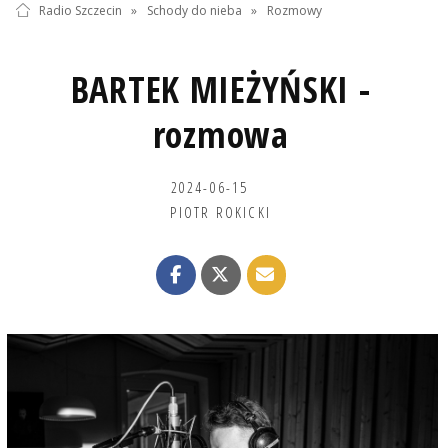
Radio Szczecin
»
Schody do nieba
»
Rozmowy
BARTEK MIEŻYŃSKI -
rozmowa
2024-06-15
PIOTR ROKICKI