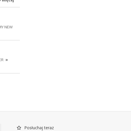
» więcej
 MY NEW
ER
»
Posłuchaj teraz