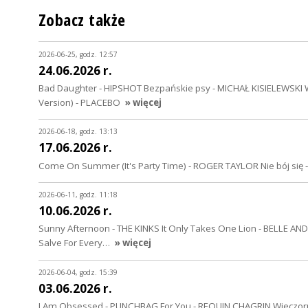
Zobacz także
2026-06-25, godz. 12:57
24.06.2026 r.
Bad Daughter - HIPSHOT Bezpańskie psy - MICHAŁ KISIELEWSKI 
Version) - PLACEBO
» więcej
2026-06-18, godz. 13:13
17.06.2026 r.
Come On Summer (It's Party Time) - ROGER TAYLOR Nie bój się - 
2026-06-11, godz. 11:18
10.06.2026 r.
Sunny Afternoon - THE KINKS It Only Takes One Lion - BELLE A
Salve For Every…
» więcej
2026-06-04, godz. 15:39
03.06.2026 r.
I Am Obsessed - PUNCHBAG For You - REQUIN CHAGRIN Wieczorn