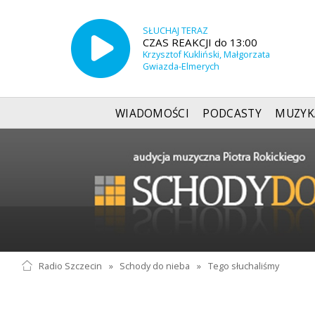
SŁUCHAJ TERAZ
CZAS REAKCJI do 13:00
Krzysztof Kukliński, Małgorzata
Gwiazda-Elmerych
WIADOMOŚCI
PODCASTY
MUZYK
Radio Szczecin
»
Schody do nieba
»
Tego słuchaliśmy