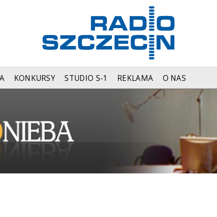
A
KONKURSY
STUDIO S-1
REKLAMA
O NAS