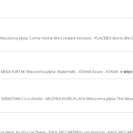
Wieczorna płyta: Come Home (Re:Created Version) - PLACEBO Bionic (Re:
MISIA FURTAK Wieczorna płyta: Waterfalls - ATAVIA Azure - ATAVIA
» więc
ND SEBASTIAN Co ci chodzi - MUZYKA KOŃCA LATA Wieczorna płyta: The Wea
a płyta: As You Lie There - PAUL MCCARTNEY Lost Horizon - PAUL MCCAR