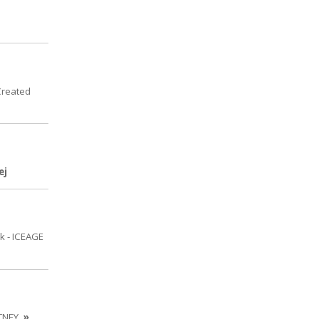
Created
ej
k - ICEAGE
TNEY
»