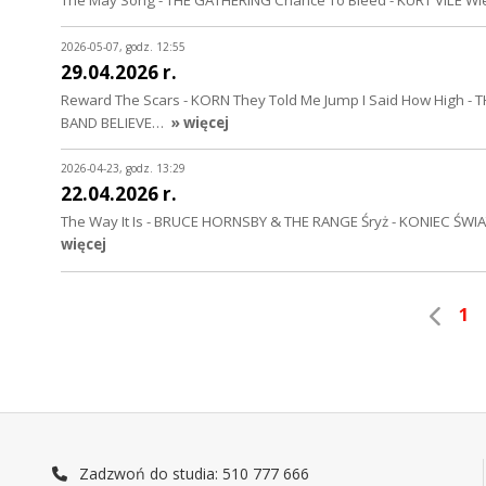
The May Song - THE GATHERING Chance To Bleed - KURT VILE Wie
2026-05-07, godz. 12:55
29.04.2026 r.
Reward The Scars - KORN They Told Me Jump I Said How High - T
BAND BELIEVE…
» więcej
2026-04-23, godz. 13:29
22.04.2026 r.
The Way It Is - BRUCE HORNSBY & THE RANGE Śryż - KONIEC ŚWIATA
więcej
1
Zadzwoń do studia: 510 777 666