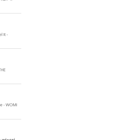
 It -
THE
re - WOMI