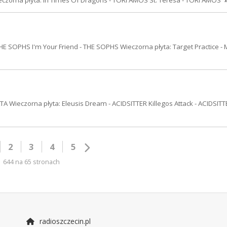
czorna płyta: In Times Of Dragons - TORI AMOS St. Teresa - TORI AMOS
HE SOPHS I'm Your Friend - THE SOPHS Wieczorna płyta: Target Practice -
 Wieczorna płyta: Eleusis Dream - ACIDSITTER Killegos Attack - ACIDSITT
2
3
4
5
644 na 65 stronach
radioszczecin.pl