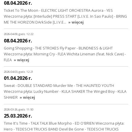
08.04.2026 r.
Ticket To The Moon - ELECTRIC LIGHT ORCHESTRA Aurora - YES
Wieczorna płyta: [Interlude] PRESS START [L.I.V.E. In Sao Paulo] - BRING
ME THE HORIZON DArkSide [L.I.V.E…
» więcej
2026-04-09, godz. 12:22
08.04.2026 r.
Going Shopping - THE STROKES Fly Paper - BLINDNESS & LIGHT
Wieczorna płyta: Morning Cry - FLEA Wichita Lineman (feat. Nick Cave) -
FLEA
» więcej
2026-04-03, godz. 12:21
01.04.2026 r.
Sweat - DOUBLE STANDARD Murder Me - THE HAUNTED YOUTH
Wieczorna płyta: Lucky Number - KULA SHAKER The Winged Boy - KULA
SHAKER
» więcej
2026-03-26, godz. 11:50
25.03.2026 r.
Time It's Time - TALK TALK Blue Morpho - ED O'BRIEN Wieczorna płyta:
Hero - TEDESCHI TRUCKS BAND Devil Be Gone - TEDESCHI TRUCKS