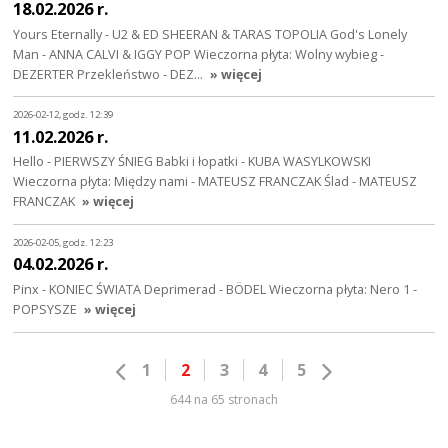
18.02.2026 r.
Yours Eternally - U2 & ED SHEERAN & TARAS TOPOLIA God's Lonely
Man - ANNA CALVI & IGGY POP Wieczorna płyta: Wolny wybieg -
DEZERTER Przekleństwo - DEZ…
» więcej
2026-02-12, godz. 12:39
11.02.2026 r.
Hello - PIERWSZY ŚNIEG Babki i łopatki - KUBA WASYLKOWSKI
Wieczorna płyta: Między nami - MATEUSZ FRANCZAK Ślad - MATEUSZ
FRANCZAK
» więcej
2026-02-05, godz. 12:23
04.02.2026 r.
Pinx - KONIEC ŚWIATA Deprimerad - BÖDEL Wieczorna płyta: Nero 1 -
POPSYSZE
» więcej
1
2
3
4
5
644 na 65 stronach