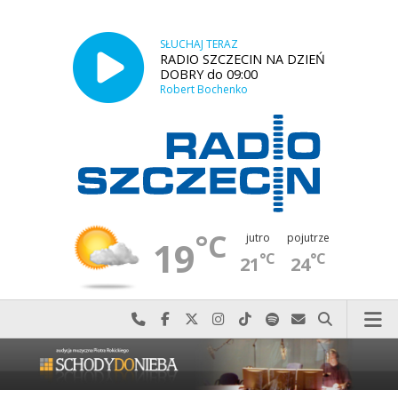
SŁUCHAJ TERAZ
RADIO SZCZECIN NA DZIEŃ
DOBRY do 09:00
Robert Bochenko
°C
jutro
pojutrze
19
°C
°C
21
24
Najlepiej po prostu do nas zadzwoń
Odwiedź nas na Facebook-u
Odwiedź nas na X
Odwiedź nas na Instagram-ie
Odwiedź nas na TikTok-u
Szukaj nas na Spotify
Wyślij do nas w
Szukaj