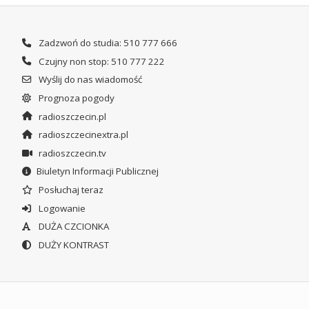
Zadzwoń do studia: 510 777 666
Czujny non stop: 510 777 222
Wyślij do nas wiadomość
Prognoza pogody
radioszczecin.pl
radioszczecinextra.pl
radioszczecin.tv
Biuletyn Informacji Publicznej
Posłuchaj teraz
Logowanie
DUŻA CZCIONKA
DUŻY KONTRAST