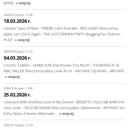
BAND
» więcej
2026-03-19, godz. 12:28
18.03.2026 r.
Certain Type Of Man - PRIEBE Can't Find Me - RED GIANT Wieczorna
płyta: Let's Do It Again - THE LAST DINNER PARTY Begging For Chance -
PULP
» więcej
2026-03-05, godz. 11:32
04.03.2026 r.
Cosmic Cadillac - LAMIA SUN She Knows Too Much - THUNDERCAT &
MAC MILLER Wieczorna płyta: Look At Us - ARCHIVE City Walls - ARCHIVE
» więcej
2026-02-26, godz. 13:09
25.02.2026 r.
I Danced With Another Love In My Dream - BRIGITTE CALLS ME BABY For
Your Love - CRUZ BECKHAM Wieczorna płyta: Glimmerine - APPARAT An
Echo Skips A Name (Alternate…
» więcej
2026-02-19, godz. 12:34