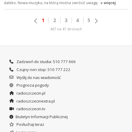
daleko. Nowa muzyka, na którą można zwrócić uwagę.
» więcej
1
2
3
4
5
467 na 47 stronach
Zadzwoń do studia: 510 777 666
Czujny non stop: 510 777 222
Wyślij do nas wiadomość
Prognoza pogody
radioszczecin.pl
radioszczecinextra.pl
radioszczecin.tv
Biuletyn Informacji Publicznej
Posłuchaj teraz