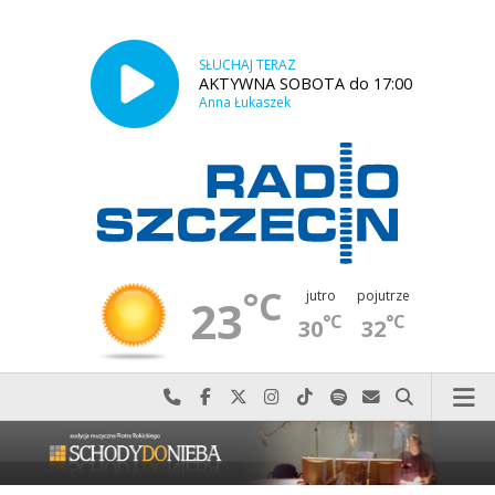
SŁUCHAJ TERAZ
AKTYWNA SOBOTA do 17:00
Anna Łukaszek
°C
jutro
pojutrze
23
°C
°C
30
32
Najlepiej po prostu do nas zadzwoń
Odwiedź nas na Facebook-u
Odwiedź nas na X
Odwiedź nas na Instagram-ie
Odwiedź nas na TikTok-u
Szukaj nas na Spotify
Wyślij do nas w
Szukaj