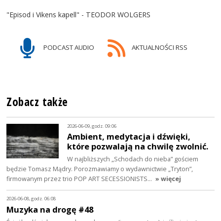
"Episod i Vikens kapell" - TEODOR WOLGERS
PODCAST AUDIO
AKTUALNOŚCI RSS
Zobacz także
2026-06-09, godz. 09:06
Ambient, medytacja i dźwięki,
które pozwalają na chwilę zwolnić.
W najbliższych „Schodach do nieba” gościem
będzie Tomasz Mądry. Porozmawiamy o wydawnictwie „Tryton”,
firmowanym przez trio POP ART SECESSIONISTS…
» więcej
2026-06-08, godz. 06:08
Muzyka na drogę #48