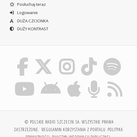
Posłuchaj teraz
Logowanie
DUŻA CZCIONKA
DUŻY KONTRAST
© POLSKIE RADIO SZCZECIN SA. WSZYSTKIE PRAWA
ZASTRZEŻONE.
REGULAMIN KORZYSTANIA Z PORTALU
POLITYKA
PRYWATNOŚCI
BIULETYN INFORMACJI PUBLICZNEJ