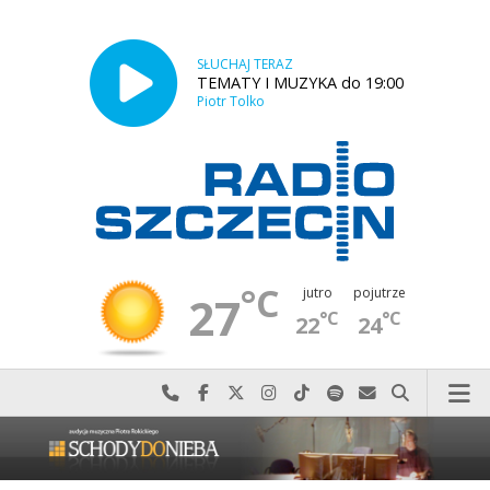
SŁUCHAJ TERAZ
TEMATY I MUZYKA do 19:00
Piotr Tolko
°C
jutro
pojutrze
27
°C
°C
22
24
Najlepiej po prostu do nas zadzwoń
Odwiedź nas na Facebook-u
Odwiedź nas na X
Odwiedź nas na Instagram-ie
Odwiedź nas na TikTok-u
Szukaj nas na Spotify
Wyślij do nas w
Szukaj