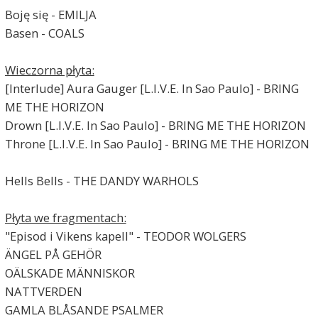
Boję się - EMILJA
Basen - COALS
Wieczorna płyta:
[Interlude] Aura Gauger [L.I.V.E. In Sao Paulo] - BRING
ME THE HORIZON
Drown [L.I.V.E. In Sao Paulo] - BRING ME THE HORIZON
Throne [L.I.V.E. In Sao Paulo] - BRING ME THE HORIZON
Hells Bells - THE DANDY WARHOLS
Płyta we fragmentach:
"Episod i Vikens kapell" - TEODOR WOLGERS
ÄNGEL PÅ GEHÖR
OÄLSKADE MÄNNISKOR
NATTVERDEN
GAMLA BLÅSANDE PSALMER