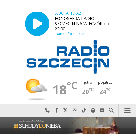
SŁUCHAJ TERAZ
FONOSFERA RADIO
SZCZECIN NA WIECZÓR do
22:00
Joanna Skonieczna
°C
jutro
pojutrze
18
°C
°C
20
24
Najlepiej po prostu do nas zadzwoń
Odwiedź nas na Facebook-u
Odwiedź nas na X
Odwiedź nas na Instagram-ie
Odwiedź nas na TikTok-u
Szukaj nas na Spotify
Wyślij do nas w
Szukaj