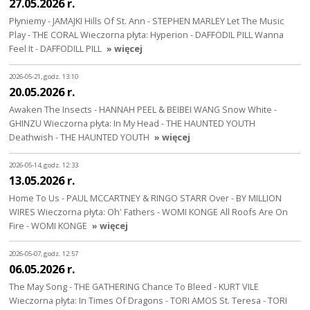
27.05.2026 r.
Płyniemy - JAMAJKI Hills Of St. Ann - STEPHEN MARLEY Let The Music
Play - THE CORAL Wieczorna płyta: Hyperion - DAFFODIL PILL Wanna
Feel It - DAFFODILL PILL
» więcej
2026-05-21, godz. 13:10
20.05.2026 r.
Awaken The Insects - HANNAH PEEL & BEIBEI WANG Snow White -
GHINZU Wieczorna płyta: In My Head - THE HAUNTED YOUTH
Deathwish - THE HAUNTED YOUTH
» więcej
2026-05-14, godz. 12:33
13.05.2026 r.
Home To Us - PAUL MCCARTNEY & RINGO STARR Over - BY MILLION
WIRES Wieczorna płyta: Oh' Fathers - WOMI KONGE All Roofs Are On
Fire - WOMI KONGE
» więcej
2026-05-07, godz. 12:57
06.05.2026 r.
The May Song - THE GATHERING Chance To Bleed - KURT VILE
Wieczorna płyta: In Times Of Dragons - TORI AMOS St. Teresa - TORI