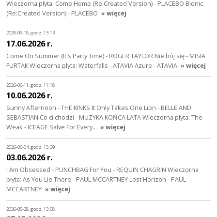
Wieczorna płyta: Come Home (Re:Created Version) - PLACEBO Bionic
(Re:Created Version) - PLACEBO
» więcej
2026-06-18, godz. 13:13
17.06.2026 r.
Come On Summer (It's Party Time) - ROGER TAYLOR Nie bój się - MISIA
FURTAK Wieczorna płyta: Waterfalls - ATAVIA Azure - ATAVIA
» więcej
2026-06-11, godz. 11:18
10.06.2026 r.
Sunny Afternoon - THE KINKS It Only Takes One Lion - BELLE AND
SEBASTIAN Co ci chodzi - MUZYKA KOŃCA LATA Wieczorna płyta: The
Weak - ICEAGE Salve For Every…
» więcej
2026-06-04, godz. 15:39
03.06.2026 r.
I Am Obsessed - PUNCHBAG For You - REQUIN CHAGRIN Wieczorna
płyta: As You Lie There - PAUL MCCARTNEY Lost Horizon - PAUL
MCCARTNEY
» więcej
2026-05-28, godz. 13:08