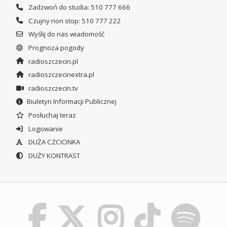
Zadzwoń do studia: 510 777 666
Czujny non stop: 510 777 222
Wyślij do nas wiadomość
Prognoza pogody
radioszczecin.pl
radioszczecinextra.pl
radioszczecin.tv
Biuletyn Informacji Publicznej
Posłuchaj teraz
Logowanie
DUŻA CZCIONKA
DUŻY KONTRAST