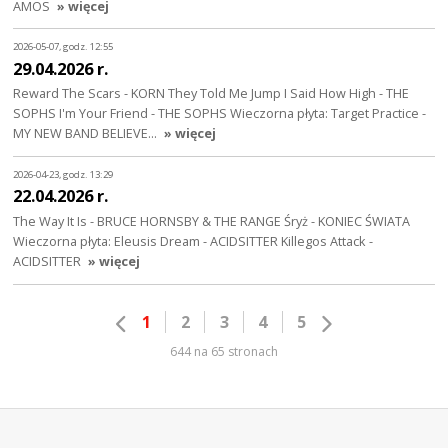
AMOS
» więcej
2026-05-07, godz. 12:55
29.04.2026 r.
Reward The Scars - KORN They Told Me Jump I Said How High - THE
SOPHS I'm Your Friend - THE SOPHS Wieczorna płyta: Target Practice -
MY NEW BAND BELIEVE…
» więcej
2026-04-23, godz. 13:29
22.04.2026 r.
The Way It Is - BRUCE HORNSBY & THE RANGE Śryż - KONIEC ŚWIATA
Wieczorna płyta: Eleusis Dream - ACIDSITTER Killegos Attack -
ACIDSITTER
» więcej
1
2
3
4
5
644 na 65 stronach