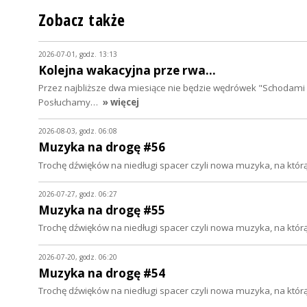
Zobacz także
2026-07-01, godz. 13:13
Kolejna wakacyjna prze rwa...
Przez najbliższe dwa miesiące nie będzie wędrówek "Schodami 
Posłuchamy…
» więcej
2026-08-03, godz. 06:08
Muzyka na drogę #56
Trochę dźwięków na niedługi spacer czyli nowa muzyka, na któ
2026-07-27, godz. 06:27
Muzyka na drogę #55
Trochę dźwięków na niedługi spacer czyli nowa muzyka, na któ
2026-07-20, godz. 06:20
Muzyka na drogę #54
Trochę dźwięków na niedługi spacer czyli nowa muzyka, na któ