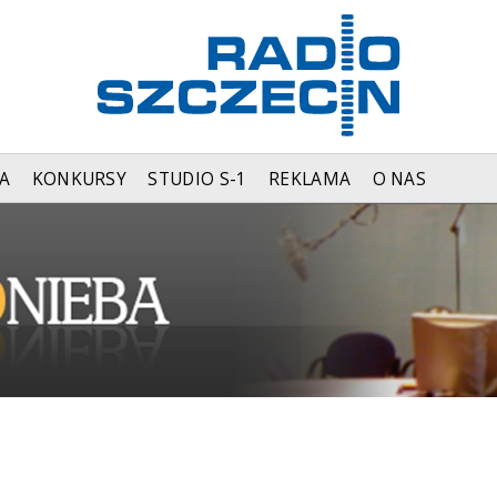
A
KONKURSY
STUDIO S-1
REKLAMA
O NAS