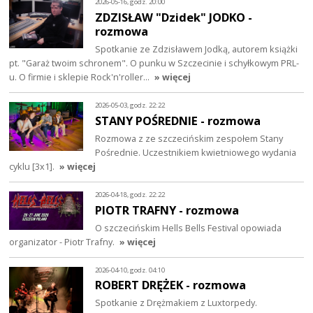
2026-05-16, godz. 20:00
ZDZISŁAW "Dzidek" JODKO -
rozmowa
Spotkanie ze Zdzisławem Jodką, autorem książki
pt. "Garaż twoim schronem". O punku w Szczecinie i schyłkowym PRL-
u. O firmie i sklepie Rock'n'roller…
» więcej
2026-05-03, godz. 22:22
STANY POŚREDNIE - rozmowa
Rozmowa z ze szczecińskim zespołem Stany
Pośrednie. Uczestnikiem kwietniowego wydania
cyklu [3x1].
» więcej
2026-04-18, godz. 22:22
PIOTR TRAFNY - rozmowa
O szczecińskim Hells Bells Festival opowiada
organizator - Piotr Trafny.
» więcej
2026-04-10, godz. 04:10
ROBERT DRĘŻEK - rozmowa
Spotkanie z Drężmakiem z Luxtorpedy.