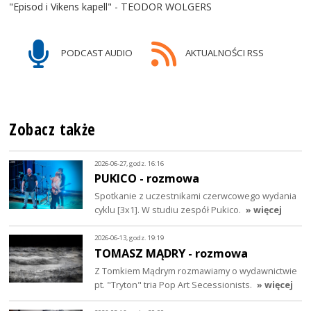
"Episod i Vikens kapell" - TEODOR WOLGERS
PODCAST AUDIO
AKTUALNOŚCI RSS
Zobacz także
2026-06-27, godz. 16:16
PUKICO - rozmowa
Spotkanie z uczestnikami czerwcowego wydania
cyklu [3x1]. W studiu zespół Pukico.
» więcej
2026-06-13, godz. 19:19
TOMASZ MĄDRY - rozmowa
Z Tomkiem Mądrym rozmawiamy o wydawnictwie
pt. "Tryton" tria Pop Art Secessionists.
» więcej