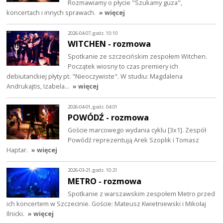
Rozmawiamy o płycie "Szukamy guza",
koncertach i innych sprawach.
» więcej
2026-04-07, godz. 10:10
WITCHEN - rozmowa
Spotkanie ze szczecińskim zespołem Witchen.
Początek wiosny to czas premiery ich
debiutanckiej płyty pt. "Nieoczywiste". W studiu: Magdalena
Andrukajtis, Izabela…
» więcej
2026-04-01, godz. 04:01
POWÓDŹ - rozmowa
Goście marcowego wydania cyklu [3x1]. Zespół
Powódź reprezentują Arek Szoplik i Tomasz
Haptar.
» więcej
2026-03-21, godz. 10:21
METRO - rozmowa
Spotkanie z warszawskim zespołem Metro przed
ich koncertem w Szczecinie. Goście: Mateusz Kwietniewski i Mikołaj
Ilnicki.
» więcej