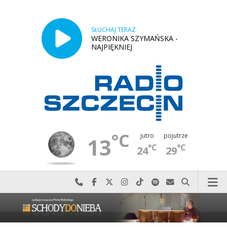
SŁUCHAJ TERAZ
WERONIKA SZYMAŃSKA -
NAJPIĘKNIEJ
°C
jutro
pojutrze
13
°C
°C
24
29
Najlepiej po prostu do nas zadzwoń
Odwiedź nas na Facebook-u
Odwiedź nas na X
Odwiedź nas na Instagram-ie
Odwiedź nas na TikTok-u
Szukaj nas na Spotify
Wyślij do nas w
Szukaj