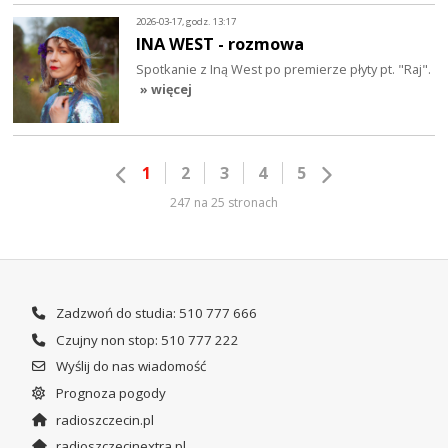
2026-03-17, godz. 13:17
INA WEST - rozmowa
Spotkanie z Iną West po premierze płyty pt. "Raj".
» więcej
1
2
3
4
5
247 na 25 stronach
Zadzwoń do studia: 510 777 666
Czujny non stop: 510 777 222
Wyślij do nas wiadomość
Prognoza pogody
radioszczecin.pl
radioszczecinextra.pl