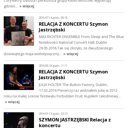
Cory Berry, basista i perkusista grupy Radio Moscow, wypatrują
gdzieś…
» więcej
2016-07-14, godz. 08:18
RELACJA Z KONCERTU Szymon
Jastrzębski
MAX RICHTER ENSEMBLE From Sleep and The Blue
Notebooks National Concert Hall, Dublin
29.05.2016 Tak się złożyło, że dwudziestego
dziewiątego maja wielotysięczny…
» więcej
2016-05-24, godz. 11:11
RELACJA Z KONCERTU Szymon
Jastrzębski
JULIA HOLTER The Button Factory, Dublin,
17.02.2016 Pierwszy raz widziałem Julię w 2012
roku na małej scenie festiwalu Forbidden Fruit. Kupiłem całodniowy…
» więcej
2016-01-13, godz. 10:13
SZYMON JASTRZĘBSKI Relacja z
koncertu