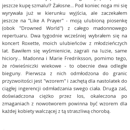
jeszcze kupę szmalu!? Żałosne... Pod koniec noga mi się
wyrywała już w kierunku wyjścia, ale zaczekałem
jeszcze na "Like A Prayer" - moją ulubioną piosenkę
(obok "Drowned World") z całego madonnowego
repertuaru. Dwa tygodnie wcześniej wybrałem się na
koncert Roxette, moich ulubieńców z młodzieńczych
lat. Bawiłem się wyśmienicie, zagrali na luzie, same
hiciory... Madonna i Marie Fredriksson, pomimo tego,
że rówieśniczki wiekowe - to obecnie dwa odległe
bieguny. Pierwsza z nich odmłodzona do granic
przyzwoitości jest "wzorem" i zachętą dla nastolatek do
ciągłej ingerencji odmładzania swego ciała. Druga zaś,
doświadczona ciężko przez los, okaleczona po
zmaganiach z nowotworem powinna być wzorem dla
każdej kobiety walczącej z tą straszliwą chorobą.