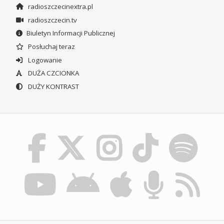
radioszczecinextra.pl
radioszczecin.tv
Biuletyn Informacji Publicznej
Posłuchaj teraz
Logowanie
DUŻA CZCIONKA
DUŻY KONTRAST