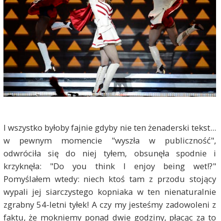
I wszystko byłoby fajnie gdyby nie ten żenaderski tekst...
w pewnym momencie "wyszła w publiczność",
odwróciła się do niej tyłem, obsunęła spodnie i
krzyknęła: "Do you think I enjoy being wet!?"
Pomyślałem wtedy: niech ktoś tam z przodu stojący
wypali jej siarczystego kopniaka w ten nienaturalnie
zgrabny 54-letni tyłek! A czy my jesteśmy zadowoleni z
faktu, że mokniemy ponad dwie godziny, płacąc za to