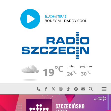
SŁUCHAJ TERAZ
BONEY M - DADDY COOL
°C
jutro
pojutrze
19
°C
°C
24
30
Najlepiej po prostu do nas zadzwoń
Odwiedź nas na Facebook-u
Odwiedź nas na X
Odwiedź nas na Instagram-ie
Odwiedź nas na TikTok-u
Szukaj nas na Spotify
Wyślij do nas w
Szukaj