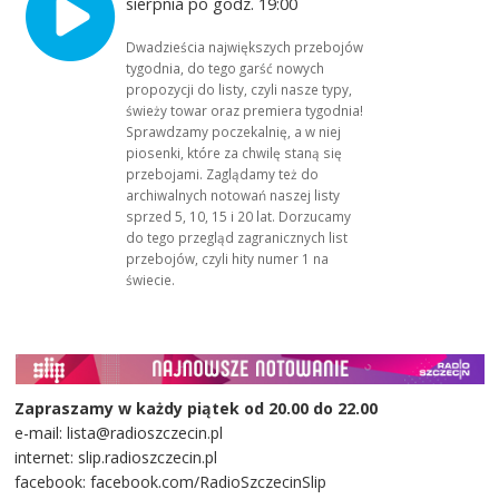
sierpnia po godz. 19:00
Dwadzieścia największych przebojów
tygodnia, do tego garść nowych
propozycji do listy, czyli nasze typy,
świeży towar oraz premiera tygodnia!
Sprawdzamy poczekalnię, a w niej
piosenki, które za chwilę staną się
przebojami. Zaglądamy też do
archiwalnych notowań naszej listy
sprzed 5, 10, 15 i 20 lat. Dorzucamy
do tego przegląd zagranicznych list
przebojów, czyli hity numer 1 na
świecie.
Zapraszamy w każdy piątek od 20.00 do 22.00
e-mail: lista@radioszczecin.pl
internet: slip.radioszczecin.pl
facebook: facebook.com/RadioSzczecinSlip