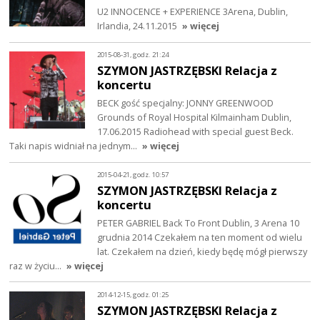
U2 INNOCENCE + EXPERIENCE 3Arena, Dublin,
Irlandia, 24.11.2015
» więcej
2015-08-31, godz. 21:24
SZYMON JASTRZĘBSKI Relacja z
koncertu
BECK gość specjalny: JONNY GREENWOOD
Grounds of Royal Hospital Kilmainham Dublin,
17.06.2015 Radiohead with special guest Beck.
Taki napis widniał na jednym…
» więcej
2015-04-21, godz. 10:57
SZYMON JASTRZĘBSKI Relacja z
koncertu
PETER GABRIEL Back To Front Dublin, 3 Arena 10
grudnia 2014 Czekałem na ten moment od wielu
lat. Czekałem na dzień, kiedy będę mógł pierwszy
raz w życiu…
» więcej
2014-12-15, godz. 01:25
SZYMON JASTRZĘBSKI Relacja z