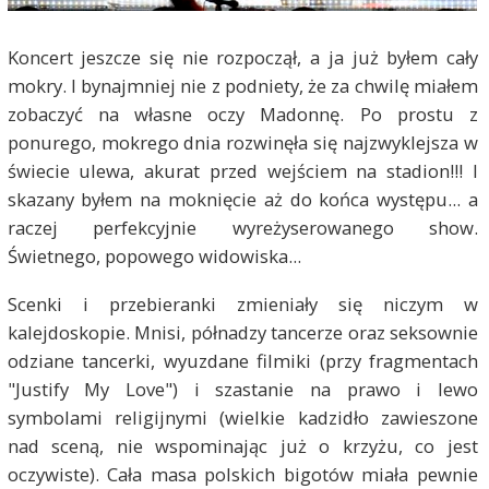
Koncert jeszcze się nie rozpoczął, a ja już byłem cały
mokry. I bynajmniej nie z podniety, że za chwilę miałem
zobaczyć na własne oczy Madonnę. Po prostu z
ponurego, mokrego dnia rozwinęła się najzwyklejsza w
świecie ulewa, akurat przed wejściem na stadion!!! I
skazany byłem na moknięcie aż do końca występu... a
raczej perfekcyjnie wyreżyserowanego show.
Świetnego, popowego widowiska...
Scenki i przebieranki zmieniały się niczym w
kalejdoskopie. Mnisi, półnadzy tancerze oraz seksownie
odziane tancerki, wyuzdane filmiki (przy fragmentach
"Justify My Love") i szastanie na prawo i lewo
symbolami religijnymi (wielkie kadzidło zawieszone
nad sceną, nie wspominając już o krzyżu, co jest
oczywiste). Cała masa polskich bigotów miała pewnie