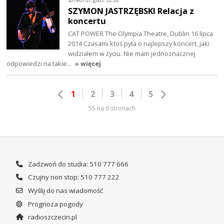
2014-07-21, godz. 22:24
SZYMON JASTRZĘBSKI Relacja z
koncertu
CAT POWER The Olympia Theatre, Dublin 16 lipca
2014 Czasami ktoś pyta o najlepszy koncert, jaki
widziałem w życiu. Nie mam jednoznacznej
odpowiedzi na takie…
» więcej
1
2
3
4
5
55 na 6 stronach
Zadzwoń do studia: 510 777 666
Czujny non stop: 510 777 222
Wyślij do nas wiadomość
Prognoza pogody
radioszczecin.pl