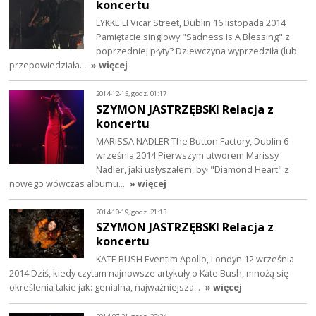
koncertu
LYKKE LI Vicar Street, Dublin 16 listopada 2014
Pamiętacie singlowy "Sadness Is A Blessing" z
poprzedniej płyty? Dziewczyna wyprzedziła (lub
przepowiedziała…
» więcej
2014-12-15, godz. 01:17
SZYMON JASTRZĘBSKI Relacja z
koncertu
MARISSA NADLER The Button Factory, Dublin 6
września 2014 Pierwszym utworem Marissy
Nadler, jaki usłyszałem, był "Diamond Heart" z
nowego wówczas albumu…
» więcej
2014-10-19, godz. 21:13
SZYMON JASTRZĘBSKI Relacja z
koncertu
KATE BUSH Eventim Apollo, Londyn 12 września
2014 Dziś, kiedy czytam najnowsze artykuły o Kate Bush, mnożą się
określenia takie jak: genialna, najważniejsza…
» więcej