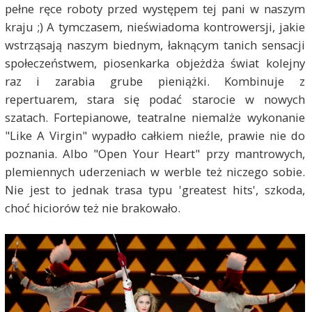
pełne ręce roboty przed występem tej pani w naszym
kraju ;) A tymczasem, nieświadoma kontrowersji, jakie
wstrząsają naszym biednym, łaknącym tanich sensacji
społeczeństwem, piosenkarka objeżdża świat kolejny
raz i zarabia grube pieniążki. Kombinuje z
repertuarem, stara się podać starocie w nowych
szatach. Fortepianowe, teatralne niemalże wykonanie
"Like A Virgin" wypadło całkiem nieźle, prawie nie do
poznania. Albo "Open Your Heart" przy mantrowych,
plemiennych uderzeniach w werble też niczego sobie.
Nie jest to jednak trasa typu 'greatest hits', szkoda,
choć hiciorów też nie brakowało.