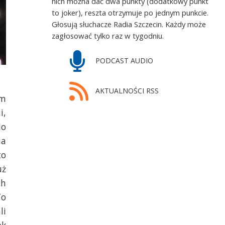
nich można dać dwa punkty (dodatkowy punkt
to joker), reszta otrzymuje po jednym punkcie.
Głosują słuchacze Radia Szczecin. Każdy może
zagłosować tylko raz w tygodniu.
PODCAST AUDIO
AKTUALNOŚCI RSS
ym
i,
No
ia
to
uż
ch
To
li
ok