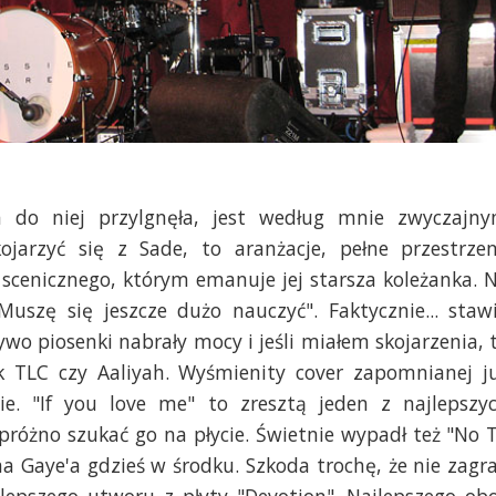
 do niej przylgnęła, jest według mnie zwyczajn
jarzyć się z Sade, to aranżacje, pełne przestrzen
 scenicznego, którym emanuje jej starsza koleżanka. 
Muszę się jeszcze dużo nauczyć". Faktycznie... staw
żywo piosenki nabrały mocy i jeśli miałem skojarzenia, 
k TLC czy Aaliyah. Wyśmienity cover zapomnianej j
. "If you love me" to zresztą jeden z najlepszy
różno szukać go na płycie. Świetnie wypadł też "No 
 Gaye'a gdzieś w środku. Szkoda trochę, że nie zagra
epszego utworu z płyty "Devotion". Najlepszego ob