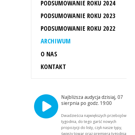
PODSUMOWANIE ROKU 2024
PODSUMOWANIE ROKU 2023
PODSUMOWANIE ROKU 2022
ARCHIWUM
O NAS
KONTAKT
Najbliższa audycja dzisiaj, 07
sierpnia po godz. 19:00
Dwadzieścia największych przebojów
tygodnia, do tego garść nowych
propozycji do listy, czyli nasze typy,
świeży towar oraz premiera tygodnia!