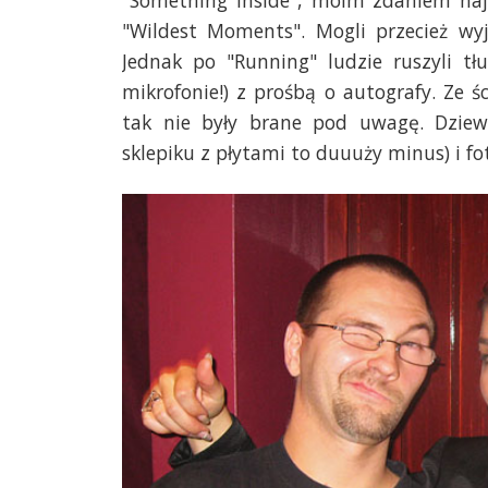
"Wildest Moments". Mogli przecież wy
Jednak po "Running" ludzie ruszyli tł
mikrofonie!) z prośbą o autografy. Ze śc
tak nie były brane pod uwagę. Dziewc
sklepiku z płytami to duuuży minus) i fo