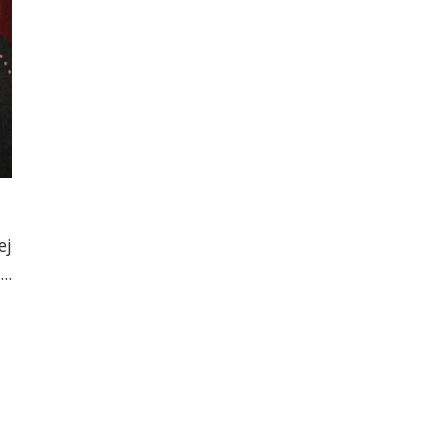
ej
..