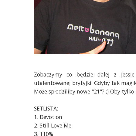
Zobaczymy co będzie dalej z Jessi
utalentowanej brytyjki. Gdyby tak magik 
Może spłodziliby nowe "21"? ;) Oby tylko n
SETLISTA:
1. Devotion
2. Still Love Me
3. 110%