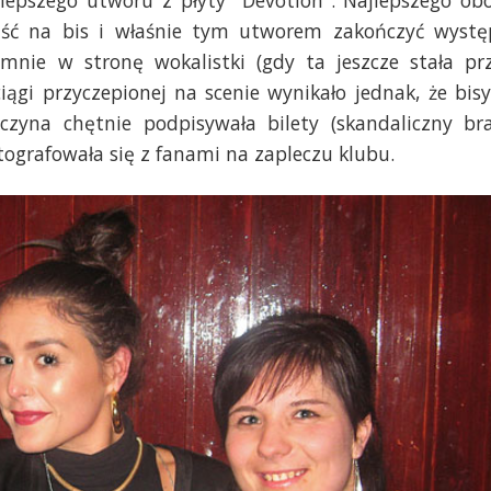
jść na bis i właśnie tym utworem zakończyć wystę
umnie w stronę wokalistki (gdy ta jeszcze stała pr
iągi przyczepionej na scenie wynikało jednak, że bisy
zyna chętnie podpisywała bilety (skandaliczny br
tografowała się z fanami na zapleczu klubu.