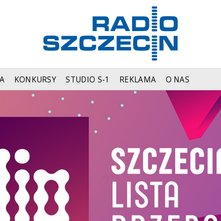
A
KONKURSY
STUDIO S-1
REKLAMA
O NAS