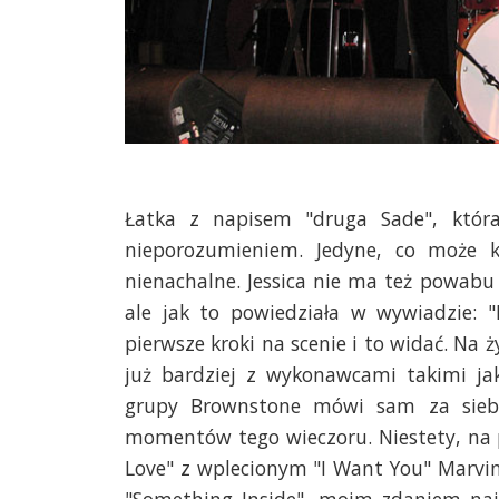
Łatka z napisem "druga Sade", która
nieporozumieniem. Jedyne, co może ko
nienachalne. Jessica nie ma też powabu
ale jak to powiedziała w wywiadzie: "
pierwsze kroki na scenie i to widać. Na 
już bardziej z wykonawcami takimi ja
grupy Brownstone mówi sam za siebie
momentów tego wieczoru. Niestety, na p
Love" z wplecionym "I Want You" Marvina
"Something Inside", moim zdaniem najl