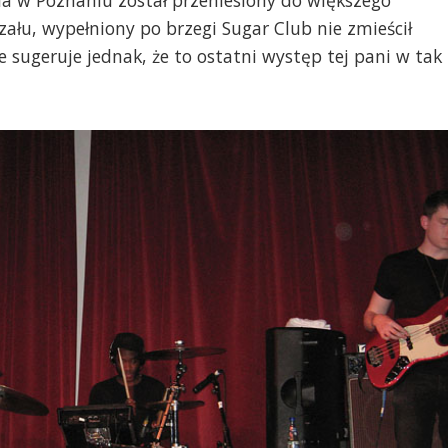
a w Poznaniu został przeniesiony do większego
 szału, wypełniony po brzegi Sugar Club nie zmieścił
e sugeruje jednak, że to ostatni występ tej pani w tak