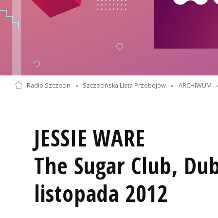
Radio Szczecin
»
Szczecińska Lista Przebojów
»
ARCHIWUM
JESSIE WARE
The Sugar Club, Dub
listopada 2012