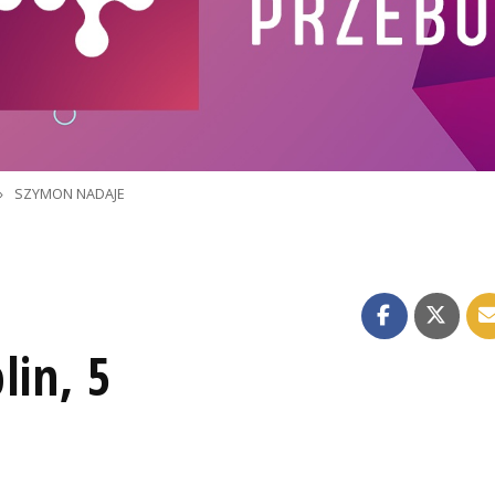
»
SZYMON NADAJE
lin, 5