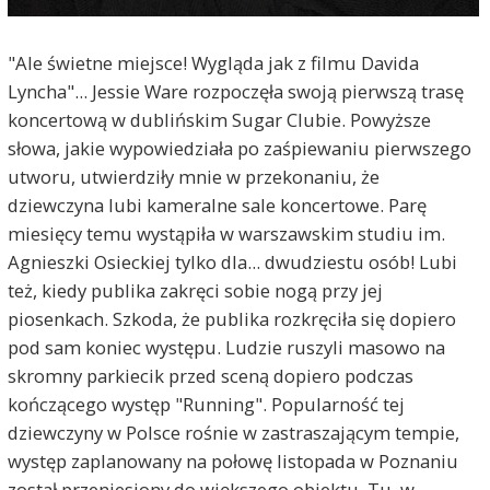
"Ale świetne miejsce! Wygląda jak z filmu Davida
Lyncha"... Jessie Ware rozpoczęła swoją pierwszą trasę
koncertową w dublińskim Sugar Clubie. Powyższe
słowa, jakie wypowiedziała po zaśpiewaniu pierwszego
utworu, utwierdziły mnie w przekonaniu, że
dziewczyna lubi kameralne sale koncertowe. Parę
miesięcy temu wystąpiła w warszawskim studiu im.
Agnieszki Osieckiej tylko dla... dwudziestu osób! Lubi
też, kiedy publika zakręci sobie nogą przy jej
piosenkach. Szkoda, że publika rozkręciła się dopiero
pod sam koniec występu. Ludzie ruszyli masowo na
skromny parkiecik przed sceną dopiero podczas
kończącego występ "Running". Popularność tej
dziewczyny w Polsce rośnie w zastraszającym tempie,
występ zaplanowany na połowę listopada w Poznaniu
został przeniesiony do większego obiektu. Tu, w