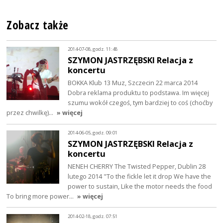
Zobacz także
2014-07-08, godz. 11:48
SZYMON JASTRZĘBSKI Relacja z
koncertu
BOKKA Klub 13 Muz, Szczecin 22 marca 2014
Dobra reklama produktu to podstawa. Im więcej
szumu wokół czegoś, tym bardziej to coś (choćby
przez chwilkę)…
» więcej
2014-06-05, godz. 09:01
SZYMON JASTRZĘBSKI Relacja z
koncertu
NENEH CHERRY The Twisted Pepper, Dublin 28
lutego 2014 "To the fickle let it drop We have the
power to sustain, Like the motor needs the food
To bring more power…
» więcej
2014-02-18, godz. 07:51