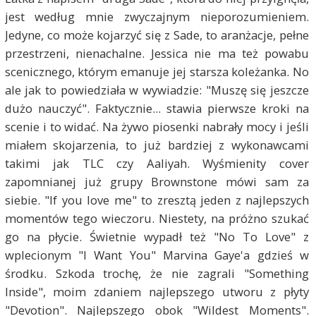
jest według mnie zwyczajnym nieporozumieniem.
Jedyne, co może kojarzyć się z Sade, to aranżacje, pełne
przestrzeni, nienachalne. Jessica nie ma też powabu
scenicznego, którym emanuje jej starsza koleżanka. No
ale jak to powiedziała w wywiadzie: "Muszę się jeszcze
dużo nauczyć". Faktycznie... stawia pierwsze kroki na
scenie i to widać. Na żywo piosenki nabrały mocy i jeśli
miałem skojarzenia, to już bardziej z wykonawcami
takimi jak TLC czy Aaliyah. Wyśmienity cover
zapomnianej już grupy Brownstone mówi sam za
siebie. "If you love me" to zresztą jeden z najlepszych
momentów tego wieczoru. Niestety, na próżno szukać
go na płycie. Świetnie wypadł też "No To Love" z
wplecionym "I Want You" Marvina Gaye'a gdzieś w
środku. Szkoda trochę, że nie zagrali "Something
Inside", moim zdaniem najlepszego utworu z płyty
"Devotion". Najlepszego obok "Wildest Moments".