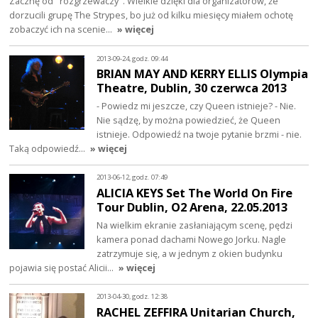
Zacznę od "rozgrzewaczy". Wielkie dzięki dla organizatorów, że
dorzucili grupę The Strypes, bo już od kilku miesięcy miałem ochotę
zobaczyć ich na scenie…
» więcej
2013-09-24, godz. 09:44
BRIAN MAY AND KERRY ELLIS Olympia
Theatre, Dublin, 30 czerwca 2013
- Powiedz mi jeszcze, czy Queen istnieje? - Nie.
Nie sądzę, by można powiedzieć, że Queen
istnieje. Odpowiedź na twoje pytanie brzmi - nie.
Taką odpowiedź…
» więcej
2013-06-12, godz. 07:49
ALICIA KEYS Set The World On Fire
Tour Dublin, O2 Arena, 22.05.2013
Na wielkim ekranie zasłaniającym scenę, pędzi
kamera ponad dachami Nowego Jorku. Nagle
zatrzymuje się, a w jednym z okien budynku
pojawia się postać Alicii…
» więcej
2013-04-30, godz. 12:38
RACHEL ZEFFIRA Unitarian Church,