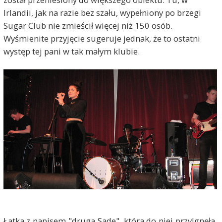
Irlandii, jak na razie bez szału, wypełniony po brzegi
Sugar Club nie zmieścił więcej niż 150 osób.
Wyśmienite przyjęcie sugeruje jednak, że to ostatni
występ tej pani w tak małym klubie.
Łatka z napisem "druga Sade", która do niej przylgnęła,