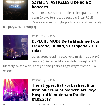
SZYMON JASTRZĘBSKI Relacja z
koncertu
SIGUR RÓS O2 Arena, Dublin 17 listopada 2013 O
czym śpiewa ten facet z zespołu Sigur Rós!?
Pewnie nikomu z czytających teraz te słowa, nigdy
nie przyszło…
» więcej
2014-01-12, godz. 20:54
DEPECHE MODE Delta Machine Tour
O2 Arena, Dublin, 9 listopada 2013
roku
Dziesiątego grudnia 2009 roku miałem zobaczyć i
usłyszeć Depeche Mode w dublińskiej hali O2.
Niestety, okazało się, że tego samego dnia zagra w tym mieście…
»
więcej
2013-10-21, godz. 11:24
The Strypes, Bat For Lashes, Blur
Irish Museum of Modern Art Royal
Hospital Kilmainham Dublin,
01.08.2013