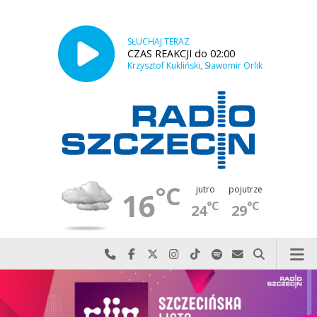
SŁUCHAJ TERAZ
CZAS REAKCJI do 02:00
Krzysztof Kukliński, Sławomir Orlik
°C
jutro
pojutrze
16
°C
°C
24
29
Najlepiej po prostu do nas zadzwoń
Odwiedź nas na Facebook-u
Odwiedź nas na X
Odwiedź nas na Instagram-ie
Odwiedź nas na TikTok-u
Szukaj nas na Spotify
Wyślij do nas w
Szukaj