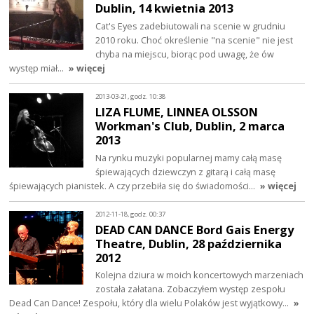
Dublin, 14 kwietnia 2013
Cat's Eyes zadebiutowali na scenie w grudniu
2010 roku. Choć określenie "na scenie" nie jest
chyba na miejscu, biorąc pod uwagę, że ów
występ miał…
» więcej
2013-03-21, godz. 10:38
LIZA FLUME, LINNEA OLSSON
Workman's Club, Dublin, 2 marca
2013
Na rynku muzyki popularnej mamy całą masę
śpiewających dziewczyn z gitarą i całą masę
śpiewających pianistek. A czy przebiła się do świadomości…
» więcej
2012-11-18, godz. 00:37
DEAD CAN DANCE Bord Gais Energy
Theatre, Dublin, 28 października
2012
Kolejna dziura w moich koncertowych marzeniach
została załatana. Zobaczyłem występ zespołu
Dead Can Dance! Zespołu, który dla wielu Polaków jest wyjątkowy…
»