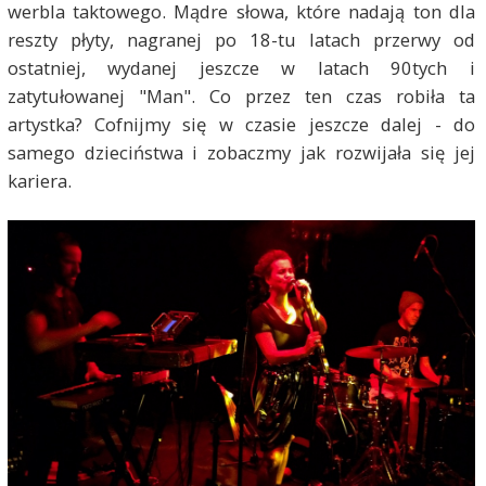
werbla taktowego. Mądre słowa, które nadają ton dla
reszty płyty, nagranej po 18-tu latach przerwy od
ostatniej, wydanej jeszcze w latach 90tych i
zatytułowanej "Man". Co przez ten czas robiła ta
artystka? Cofnijmy się w czasie jeszcze dalej - do
samego dzieciństwa i zobaczmy jak rozwijała się jej
kariera.