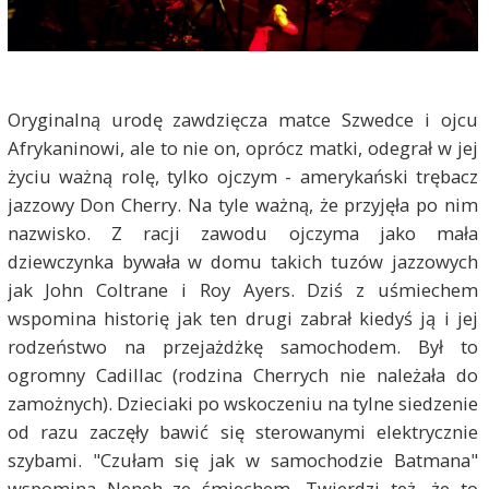
Oryginalną urodę zawdzięcza matce Szwedce i ojcu
Afrykaninowi, ale to nie on, oprócz matki, odegrał w jej
życiu ważną rolę, tylko ojczym - amerykański trębacz
jazzowy Don Cherry. Na tyle ważną, że przyjęła po nim
nazwisko. Z racji zawodu ojczyma jako mała
dziewczynka bywała w domu takich tuzów jazzowych
jak John Coltrane i Roy Ayers. Dziś z uśmiechem
wspomina historię jak ten drugi zabrał kiedyś ją i jej
rodzeństwo na przejażdżkę samochodem. Był to
ogromny Cadillac (rodzina Cherrych nie należała do
zamożnych). Dzieciaki po wskoczeniu na tylne siedzenie
od razu zaczęły bawić się sterowanymi elektrycznie
szybami. "Czułam się jak w samochodzie Batmana"
wspomina Neneh ze śmiechem. Twierdzi też, że to