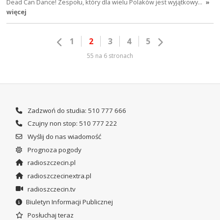
Dead Can Dance! Zespołu, który dla wielu Polaków jest wyjątkowy…
»
więcej
1
2
3
4
5
55 na 6 stronach
Zadzwoń do studia: 510 777 666
Czujny non stop: 510 777 222
Wyślij do nas wiadomość
Prognoza pogody
radioszczecin.pl
radioszczecinextra.pl
radioszczecin.tv
Biuletyn Informacji Publicznej
Posłuchaj teraz