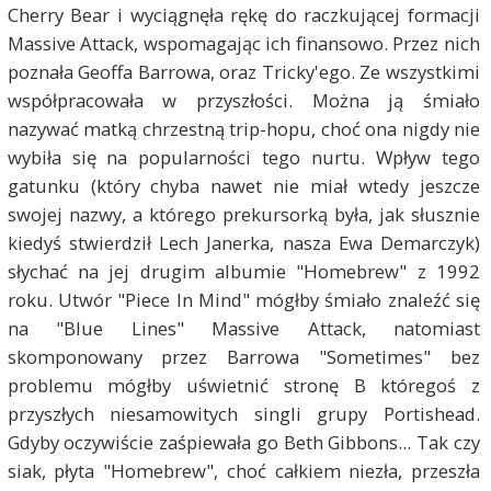
Cherry Bear i wyciągnęła rękę do raczkującej formacji
Massive Attack, wspomagając ich finansowo. Przez nich
poznała Geoffa Barrowa, oraz Tricky'ego. Ze wszystkimi
współpracowała w przyszłości. Można ją śmiało
nazywać matką chrzestną trip-hopu, choć ona nigdy nie
wybiła się na popularności tego nurtu. Wpływ tego
gatunku (który chyba nawet nie miał wtedy jeszcze
swojej nazwy, a którego prekursorką była, jak słusznie
kiedyś stwierdził Lech Janerka, nasza Ewa Demarczyk)
słychać na jej drugim albumie "Homebrew" z 1992
roku. Utwór "Piece In Mind" mógłby śmiało znaleźć się
na "Blue Lines" Massive Attack, natomiast
skomponowany przez Barrowa "Sometimes" bez
problemu mógłby uświetnić stronę B któregoś z
przyszłych niesamowitych singli grupy Portishead.
Gdyby oczywiście zaśpiewała go Beth Gibbons... Tak czy
siak, płyta "Homebrew", choć całkiem niezła, przeszła