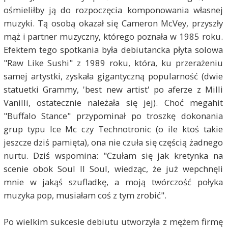
ośmieliłby ją do rozpoczęcia komponowania własnej
muzyki. Tą osobą okazał się Cameron McVey, przyszły
mąż i partner muzyczny, którego poznała w 1985 roku.
Efektem tego spotkania była debiutancka płyta solowa
"Raw Like Sushi" z 1989 roku, która, ku przerażeniu
samej artystki, zyskała gigantyczną popularność (dwie
statuetki Grammy, 'best new artist' po aferze z Milli
Vanilli, ostatecznie należała się jej). Choć megahit
"Buffalo Stance" przypominał po troszkę dokonania
grup typu Ice Mc czy Technotronic (o ile ktoś takie
jeszcze dziś pamięta), ona nie czuła się częścią żadnego
nurtu. Dziś wspomina: "Czułam się jak kretynka na
scenie obok Soul II Soul, wiedząc, że już wepchnęli
mnie w jakąś szufladkę, a moją twórczość połyka
muzyka pop, musiałam coś z tym zrobić".
Po wielkim sukcesie debiutu utworzyła z mężem firmę