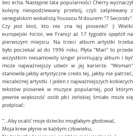
bez echa. Następne lata popularności Cherry wyznaczył
kolejny niespodziewany przebój, czyli zaśpiewany z
senegalskim wokalistą Youssou N'dourem "7 Seconds".
Czy jest ktoś, kto nie zna tej piosenki? ;) Wielki
europejski hicior, we Francji aż 17 tygodni spędził na
pierwszym miejscu. Na trzeci album artystki trzeba
było poczekać aż do 1996 roku. Płyta "Man" to przede
wszystkim niesamowity singel promujący album i być
może najważniejszy utwór w jej karierze. "Woman"
stanowiła jakby artystyczne credo tej, jakby nie patrzeć,
niezależnej artystki. I jeden z najważniejszych kobiecych
tekstów piosenek w muzyce popularnej, pod którym
pewnie większość osób płci żeńskiej śmiało może się
podpisać:
"...Aby ocalić moje dziecko mogłabym głodować,
Moja krew płynie w każdym człowieku,