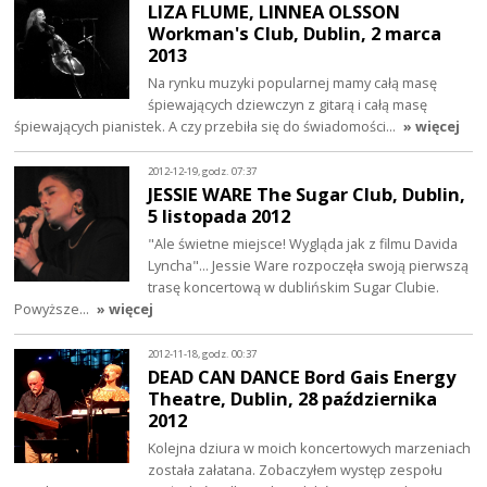
LIZA FLUME, LINNEA OLSSON
Workman's Club, Dublin, 2 marca
2013
Na rynku muzyki popularnej mamy całą masę
śpiewających dziewczyn z gitarą i całą masę
śpiewających pianistek. A czy przebiła się do świadomości…
» więcej
2012-12-19, godz. 07:37
JESSIE WARE The Sugar Club, Dublin,
5 listopada 2012
"Ale świetne miejsce! Wygląda jak z filmu Davida
Lyncha"... Jessie Ware rozpoczęła swoją pierwszą
trasę koncertową w dublińskim Sugar Clubie.
Powyższe…
» więcej
2012-11-18, godz. 00:37
DEAD CAN DANCE Bord Gais Energy
Theatre, Dublin, 28 października
2012
Kolejna dziura w moich koncertowych marzeniach
została załatana. Zobaczyłem występ zespołu