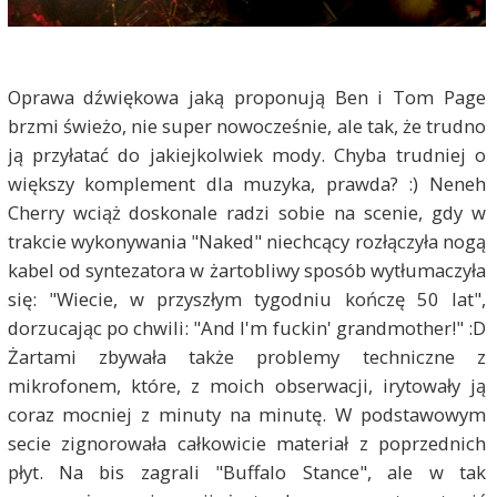
Oprawa dźwiękowa jaką proponują Ben i Tom Page
brzmi świeżo, nie super nowocześnie, ale tak, że trudno
ją przyłatać do jakiejkolwiek mody. Chyba trudniej o
większy komplement dla muzyka, prawda? :) Neneh
Cherry wciąż doskonale radzi sobie na scenie, gdy w
trakcie wykonywania "Naked" niechcący rozłączyła nogą
kabel od syntezatora w żartobliwy sposób wytłumaczyła
się: "Wiecie, w przyszłym tygodniu kończę 50 lat",
dorzucając po chwili: "And I'm fuckin' grandmother!" :D
Żartami zbywała także problemy techniczne z
mikrofonem, które, z moich obserwacji, irytowały ją
coraz mocniej z minuty na minutę. W podstawowym
secie zignorowała całkowicie materiał z poprzednich
płyt. Na bis zagrali "Buffalo Stance", ale w tak