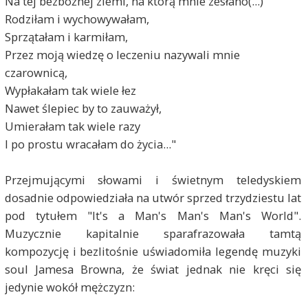
Na tej bezbożnej ziemi, na którą mnie zesłano(...)
Rodziłam i wychowywałam,
Sprzątałam i karmiłam,
Przez moją wiedzę o leczeniu nazywali mnie
czarownicą,
Wypłakałam tak wiele łez
Nawet ślepiec by to zauważył,
Umierałam tak wiele razy
I po prostu wracałam do życia..."
Przejmującymi słowami i świetnym teledyskiem
dosadnie odpowiedziała na utwór sprzed trzydziestu lat
pod tytułem "It's a Man's Man's Man's World".
Muzycznie kapitalnie sparafrazowała tamtą
kompozycję i bezlitośnie uświadomiła legendę muzyki
soul Jamesa Browna, że świat jednak nie kręci się
jedynie wokół mężczyzn: