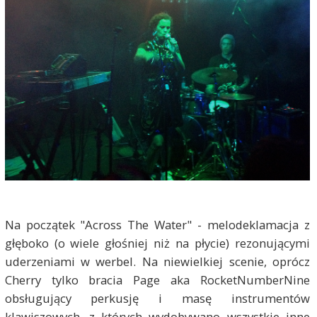
Na początek "Across The Water" - melodeklamacja z
głęboko (o wiele głośniej niż na płycie) rezonującymi
uderzeniami w werbel. Na niewielkiej scenie, oprócz
Cherry tylko bracia Page aka RocketNumberNine
obsługujący perkusję i masę instrumentów
klawiszowych, z których wydobywano wszystkie inne