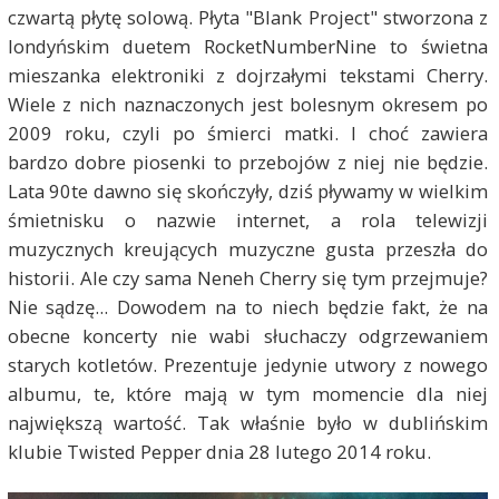
czwartą płytę solową. Płyta "Blank Project" stworzona z
londyńskim duetem RocketNumberNine to świetna
mieszanka elektroniki z dojrzałymi tekstami Cherry.
Wiele z nich naznaczonych jest bolesnym okresem po
2009 roku, czyli po śmierci matki. I choć zawiera
bardzo dobre piosenki to przebojów z niej nie będzie.
Lata 90te dawno się skończyły, dziś pływamy w wielkim
śmietnisku o nazwie internet, a rola telewizji
muzycznych kreujących muzyczne gusta przeszła do
historii. Ale czy sama Neneh Cherry się tym przejmuje?
Nie sądzę... Dowodem na to niech będzie fakt, że na
obecne koncerty nie wabi słuchaczy odgrzewaniem
starych kotletów. Prezentuje jedynie utwory z nowego
albumu, te, które mają w tym momencie dla niej
największą wartość. Tak właśnie było w dublińskim
klubie Twisted Pepper dnia 28 lutego 2014 roku.