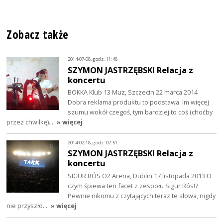
Zobacz także
2014-07-08, godz. 11:48
SZYMON JASTRZĘBSKI Relacja z
koncertu
BOKKA Klub 13 Muz, Szczecin 22 marca 2014
Dobra reklama produktu to podstawa. Im więcej
szumu wokół czegoś, tym bardziej to coś (choćby
przez chwilkę)…
» więcej
2014-02-18, godz. 07:51
SZYMON JASTRZĘBSKI Relacja z
koncertu
SIGUR RÓS O2 Arena, Dublin 17 listopada 2013 O
czym śpiewa ten facet z zespołu Sigur Rós!?
Pewnie nikomu z czytających teraz te słowa, nigdy
nie przyszło…
» więcej