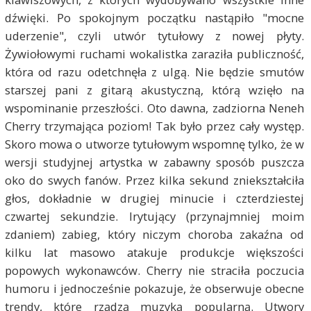
dźwięki. Po spokojnym początku nastąpiło "mocne
uderzenie", czyli utwór tytułowy z nowej płyty.
Żywiołowymi ruchami wokalistka zaraziła publiczność,
która od razu odetchnęła z ulgą. Nie będzie smutów
starszej pani z gitarą akustyczną, którą wzięło na
wspominanie przeszłości. Oto dawna, zadziorna Neneh
Cherry trzymająca poziom! Tak było przez cały występ.
Skoro mowa o utworze tytułowym wspomnę tylko, że w
wersji studyjnej artystka w zabawny sposób puszcza
oko do swych fanów. Przez kilka sekund zniekształciła
głos, dokładnie w drugiej minucie i czterdziestej
czwartej sekundzie. Irytujący (przynajmniej moim
zdaniem) zabieg, który niczym choroba zakaźna od
kilku lat masowo atakuje produkcje większości
popowych wykonawców. Cherry nie straciła poczucia
humoru i jednocześnie pokazuje, że obserwuje obecne
trendy, które rządzą muzyką popularną. Utwory