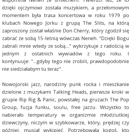
dzięki ojczymowi została muzykiem, a przełomowym
momentem była trasa koncertowa w roku 1979 po
klubach Nowego Jorku z grupą The Slits, na którą
zaproszony został właśnie Don Cherry, który zgodził się
zabrać ze sobą 15-letnią wówczas Neneh. "Dzięki Bogu
zabrali mnie wtedy ze sobą..." wykrzykuje z radością w
jednym z ostatnich wywiadów z tego roku. I
kontynuuje: "...gdyby tego nie zrobili, prawdopodobnie
nie siedziałabym tu teraz".
Nowojorski jazz, narodziny punk rocka i mieszkanie
dzielone z muzykami Talking Heads, pierwsze kroki w
grupie Rip Rig & Panic, powstałej na gruzach The Pop
Group, fuzja funku, soulu, free jazzu. Wszystko to
nabierało temperatury w organizmie młodziutkiej
dziewczyny, niczym w szybkowarze, który, prędzej czy
później, musiał wykipieć. Potrzebowała kogoś, kto