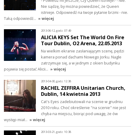
- Powiedz mi jeszcze, czy Queen istnieje? - Nie.
Nie sądzę, by można powiedzieć, że Queen
istnieje. Odpowiedź na twoje pytanie brzmi - nie.
Taką odpowiedź…
» więcej
2013-06-12, godz. 07:49
ALICIA KEYS Set The World On Fire
Tour Dublin, O2 Arena, 22.05.2013
Na wielkim ekranie zasłaniającym scenę, pędzi
kamera ponad dachami Nowego Jorku. Nagle
zatrzymuje się, a w jednym z okien budynku
pojawia się postać Alicii…
» więcej
2013-04-30, godz. 12:38
RACHEL ZEFFIRA Unitarian Church,
Dublin, 14 kwietnia 2013
Cat's Eyes zadebiutowali na scenie w grudniu
2010 roku. Choć określenie "na scenie" nie jest
chyba na miejscu, biorąc pod uwagę, że ów
występ miał…
» więcej
2013-03-21, godz. 10:38