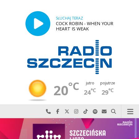
SŁUCHAJ TERAZ
COCK ROBIN - WHEN YOUR
HEART IS WEAK
°C
jutro
pojutrze
20
°C
°C
24
29
Najlepiej po prostu do nas zadzwoń
Odwiedź nas na Facebook-u
Odwiedź nas na X
Odwiedź nas na Instagram-ie
Odwiedź nas na TikTok-u
Szukaj nas na Spotify
Wyślij do nas w
Szukaj