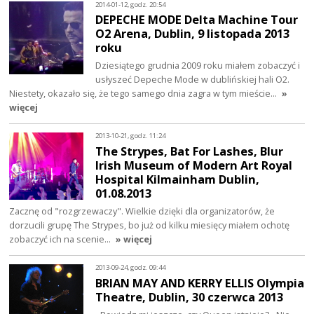
2014-01-12, godz. 20:54
DEPECHE MODE Delta Machine Tour
O2 Arena, Dublin, 9 listopada 2013
roku
Dziesiątego grudnia 2009 roku miałem zobaczyć i
usłyszeć Depeche Mode w dublińskiej hali O2.
Niestety, okazało się, że tego samego dnia zagra w tym mieście…
»
więcej
2013-10-21, godz. 11:24
The Strypes, Bat For Lashes, Blur
Irish Museum of Modern Art Royal
Hospital Kilmainham Dublin,
01.08.2013
Zacznę od "rozgrzewaczy". Wielkie dzięki dla organizatorów, że
dorzucili grupę The Strypes, bo już od kilku miesięcy miałem ochotę
zobaczyć ich na scenie…
» więcej
2013-09-24, godz. 09:44
BRIAN MAY AND KERRY ELLIS Olympia
Theatre, Dublin, 30 czerwca 2013