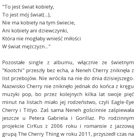
"To jest świat kobiety,
To jest mój świat(...),
Nie ma kobiety na tym świecie,
Ani kobiety ani dziewczynki,
Która nie mogłaby wnieść miłości
W świat mężczyzn..."
Pozostałe single z albumu, włącznie ze świetnym
"Kootchi" przeszły bez echa, a Neneh Cherry zniknęła z
list przebojów. Nie wróciła na nie do dnia dzisiejszego.
Nazwisko Cherry nie zniknęło jednak do końca z kręgu
muzyki pop, bo przez kolejnych kilka lat swoje pięć
minut na listach miało jej rodzeństwo, czyli Eagle-Eye
Cherry i Titiyo. Zaś sama Neneh gościnnie zaśpiewała
jeszcze u Petera Gabriela i Gorillaz. Po rodzinnym
projekcie CirKus z 2006 roku i romansie z jazzową
grupą The Cherry Thing w roku 2011, przyszedł czas na