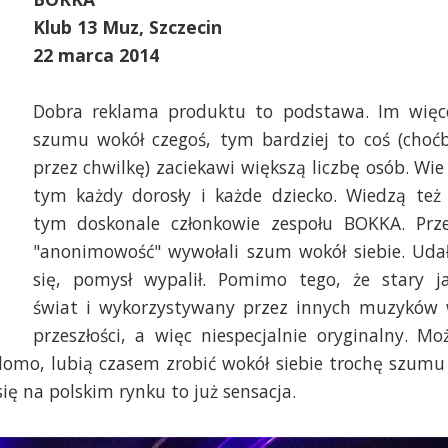
Klub 13 Muz, Szczecin
22 marca 2014
Dobra reklama produktu to podstawa. Im więc
szumu wokół czegoś, tym bardziej to coś (choć
przez chwilkę) zaciekawi większą liczbę osób. Wie
tym każdy dorosły i każde dziecko. Wiedzą też
tym doskonale członkowie zespołu BOKKA. Prz
"anonimowość" wywołali szum wokół siebie. Uda
się, pomysł wypalił. Pomimo tego, że stary j
świat i wykorzystywany przez innych muzyków
przeszłości, a więc niespecjalnie oryginalny. Mo
adomo, lubią czasem zrobić wokół siebie trochę szumu 
ę na polskim rynku to już sensacja.