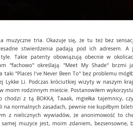
a muzyczne tria. Okazuje się, że tu też bez sensacj
rzesadne stwierdzenia padają pod ich adresem. A 
yle. Takie patenty obowiązują obecnie w okolica
tam "fachowo" określają. "Meet My Shade" brzmi j
 a taki "Places I've Never Been To" bez problemu mógł
iej Lykke Li. Podczas króciutkiej wizyty w naszym kra
li w moim rodzinnym mieście. Postanowiłem wykorzyst
co chodzi z tą BOKKĄ. Taaak, mgiełka tajemnicy, czy
li na normalnych zasadach, pewnie nie kupiłbym bilet
m z nielicznych wywiadów, że anonimowość to ch
 na samej muzyce jest, moim zdaniem, bezsensowne, 