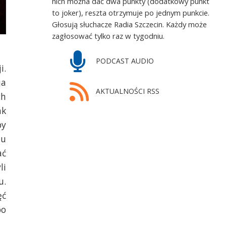
nich można dać dwa punkty (dodatkowy punkt
to joker), reszta otrzymuje po jednym punkcie.
Głosują słuchacze Radia Szczecin. Każdy może
zagłosować tylko raz w tygodniu.
PODCAST AUDIO
i.
ja
AKTUALNOŚCI RSS
ch
ak
by
ju
ać
li
u.
ęć
bo