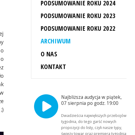
PODSUMOWANIE ROKU 2024
PODSUMOWANIE ROKU 2023
PODSUMOWANIE ROKU 2022
ej
ARCHIWUM
by
 o
O NAS
 o
KONTAKT
ez
ło
ak
 w
Najbliższa audycja w piątek,
że
07 sierpnia po godz. 19:00
;)
Dwadzieścia największych przebojów
tygodnia, do tego garść nowych
propozycji do listy, czyli nasze typy,
świeży towar oraz premiera tygodnia!