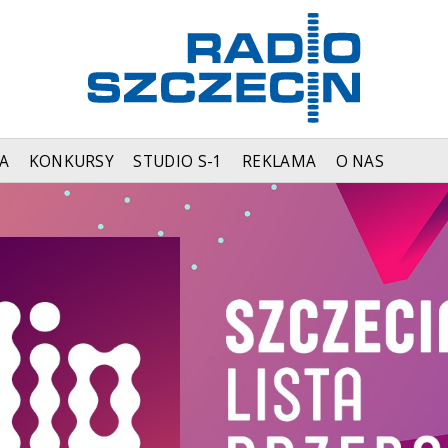
A
KONKURSY
STUDIO S-1
REKLAMA
O NAS