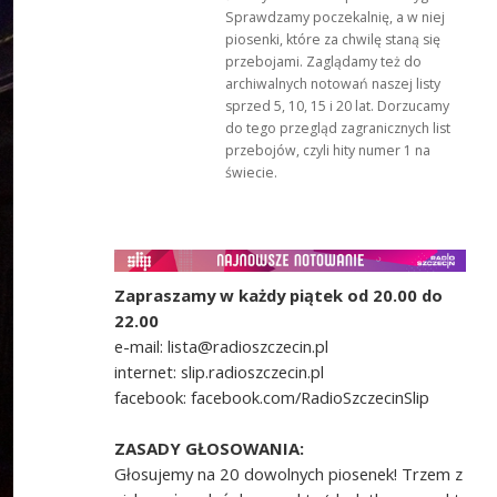
Sprawdzamy poczekalnię, a w niej
piosenki, które za chwilę staną się
przebojami. Zaglądamy też do
archiwalnych notowań naszej listy
sprzed 5, 10, 15 i 20 lat. Dorzucamy
do tego przegląd zagranicznych list
przebojów, czyli hity numer 1 na
świecie.
Zapraszamy w każdy piątek od 20.00 do
22.00
e-mail: lista@radioszczecin.pl
internet: slip.radioszczecin.pl
facebook: facebook.com/RadioSzczecinSlip
ZASADY GŁOSOWANIA:
Głosujemy na 20 dowolnych piosenek! Trzem z