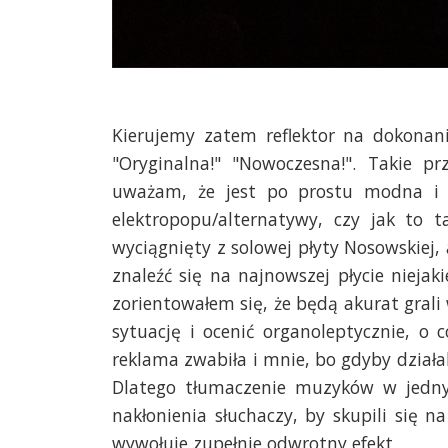
Kierujemy zatem reflektor na dokonani
"Oryginalna!" "Nowoczesna!". Takie p
uważam, że jest po prostu modna i t
elektropopu/alternatywy, czy jak to 
wyciągnięty z solowej płyty Nosowskiej,
znaleźć się na najnowszej płycie niejak
zorientowałem się, że będą akurat gra
sytuację i ocenić organoleptycznie, o 
reklama zwabiła i mnie, bo gdyby działa
Dlatego tłumaczenie muzyków w jedny
nakłonienia słuchaczy, by skupili się
wywołuje zupełnie odwrotny efekt.