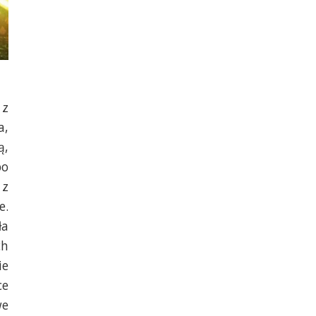
 z
a,
ą,
bo
 z
e.
ła
ch
ie
ce
we