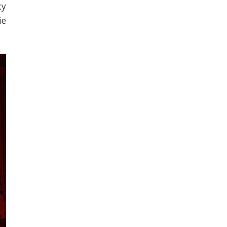
cy
ie