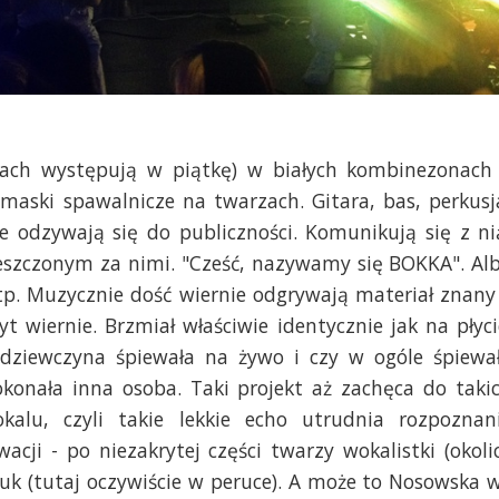
rtach występują w piątkę) w białych kombinezonach
ski spawalnicze na twarzach. Gitara, bas, perkusj
e odzywają się do publiczności. Komunikują się z ni
ieszczonym za nimi. "Cześć, nazywamy się BOKKA". Al
p. Muzycznie dość wiernie odgrywają materiał znany
yt wiernie. Brzmiał właściwie identycznie jak na płyci
dziewczyna śpiewała na żywo i czy w ogóle śpiewa
onała inna osoba. Taki projekt aż zachęca do taki
kalu, czyli takie lekkie echo utrudnia rozpoznan
cji - po niezakrytej części twarzy wokalistki (okoli
eluk (tutaj oczywiście w peruce). A może to Nosowska 