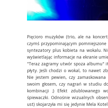
Pięcioro muzyków (trio, ale na konce
czymś przypominającym pomniejszone ma
syntezatory plus kobieta na wokalu. Ni
wyświetlając informacje na ekranie um
"Teraz zagramy utwór spoza albumu" it
płyty. Jeśli chodzi o wokal, to nawet zb
Nie jestem pewien, czy zamaskowana 
swoim głosem, czy nagrań w studiu dok
kombinacji ;) Efekt zdublowanego wo
śpiewaczki. Odnośnie wizualnych obserwa
ust) skojarzyła mi się jedynie Mela Kot