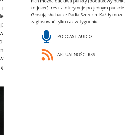
nich można dać dwa punkty (dodatkowy punkt
 i
to joker), reszta otrzymuje po jednym punkcie.
Głosują słuchacze Radia Szczecin. Każdy może
łe
zagłosować tylko raz w tygodniu.
ęp
 w
PODCAST AUDIO
o.
em
AKTUALNOŚCI RSS
ów
wą