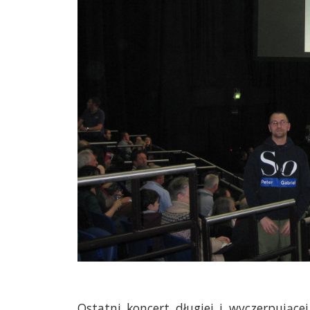
Ostatni koncert długiej i wyczerpując