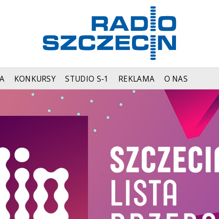
A
KONKURSY
STUDIO S-1
REKLAMA
O NAS