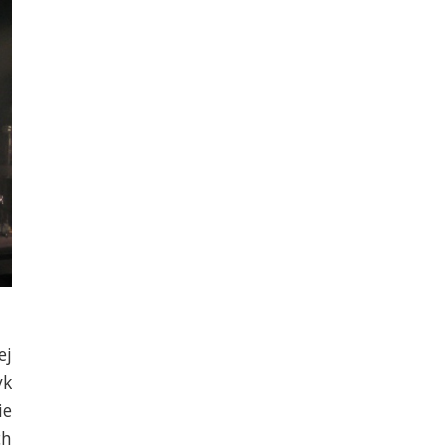
ej
yk
ie
ch