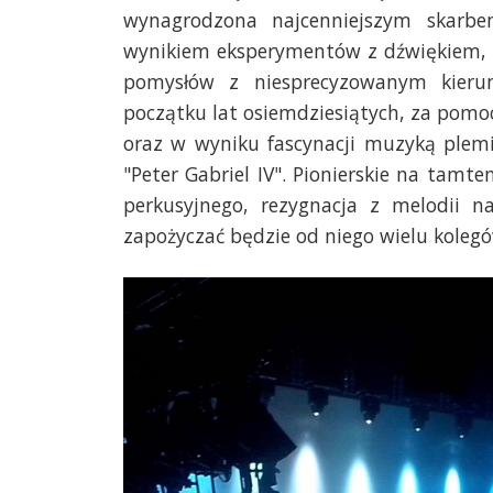
wynagrodzona najcenniejszym skarbem
wynikiem eksperymentów z dźwiękiem, z
pomysłów z niesprecyzowanym kierun
początku lat osiemdziesiątych, za pomoc
oraz w wyniku fascynacji muzyką plemie
"Peter Gabriel IV". Pionierskie na tamt
perkusyjnego, rezygnacja z melodii n
zapożyczać będzie od niego wielu kolegó