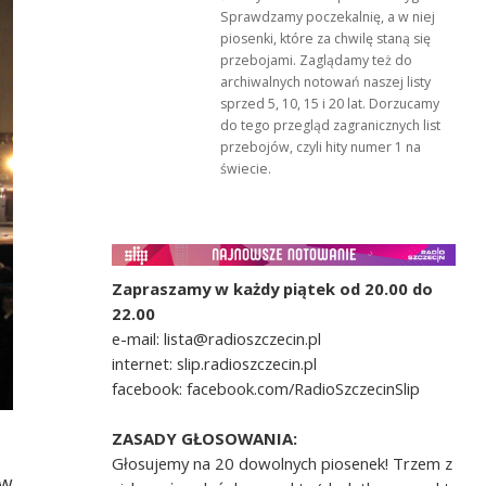
Sprawdzamy poczekalnię, a w niej
piosenki, które za chwilę staną się
przebojami. Zaglądamy też do
archiwalnych notowań naszej listy
sprzed 5, 10, 15 i 20 lat. Dorzucamy
do tego przegląd zagranicznych list
przebojów, czyli hity numer 1 na
świecie.
Zapraszamy w każdy piątek od 20.00 do
22.00
e-mail: lista@radioszczecin.pl
internet: slip.radioszczecin.pl
facebook: facebook.com/RadioSzczecinSlip
ZASADY GŁOSOWANIA:
Głosujemy na 20 dowolnych piosenek! Trzem z
 w