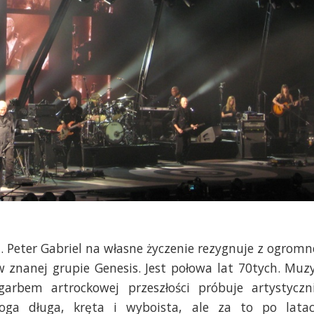
at. Peter Gabriel na własne życzenie rezygnuje z ogromn
w znanej grupie Genesis. Jest połowa lat 70tych. Muz
garbem artrockowej przeszłości próbuje artystyczn
oga długa, kręta i wyboista, ale za to po lata