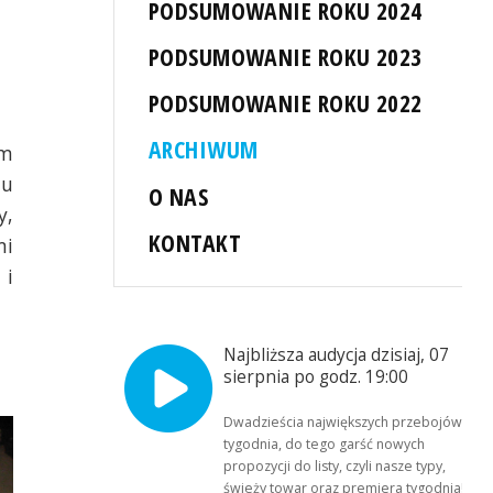
PODSUMOWANIE ROKU 2024
PODSUMOWANIE ROKU 2023
PODSUMOWANIE ROKU 2022
ARCHIWUM
em
iu
O NAS
y,
KONTAKT
mi
 i
Najbliższa audycja dzisiaj, 07
sierpnia po godz. 19:00
Dwadzieścia największych przebojów
tygodnia, do tego garść nowych
propozycji do listy, czyli nasze typy,
świeży towar oraz premiera tygodnia!