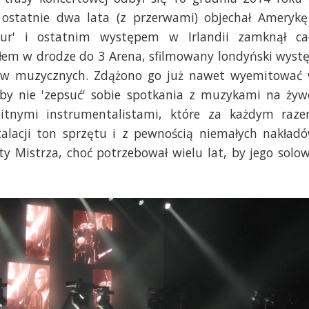
 ostatnie dwa lata (z przerwami) objechał Amerykę
ur' i ostatnim występem w Irlandii zamknął ca
yłem w drodze do 3 Arena, sfilmowany londyński wyst
epów muzycznych. Zdążono go już nawet wyemitować
, by nie 'zepsuć' sobie spotkania z muzykami na żyw
itnymi instrumentalistami, które za każdym raz
lacji ton sprzętu i z pewnością niemałych nakład
ty Mistrza, choć potrzebował wielu lat, by jego solo