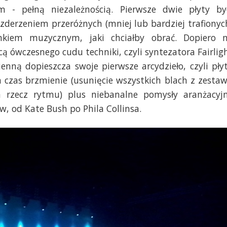
 - pełną niezależnością. Pierwsze dwie płyty by
derzeniem przeróżnych (mniej lub bardziej trafionyc
kiem muzycznym, jaki chciałby obrać. Dopiero 
ą ówczesnego cudu techniki, czyli syntezatora Fairlig
nną dopieszcza swoje pierwsze arcydzieło, czyli pły
en czas brzmienie (usunięcie wszystkich blach z zesta
a rzecz rytmu) plus niebanalne pomysły aranżacyj
w, od Kate Bush po Phila Collinsa.