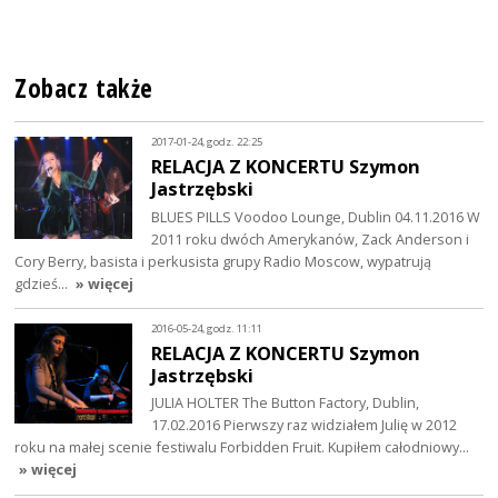
Zobacz także
2017-01-24, godz. 22:25
RELACJA Z KONCERTU Szymon
Jastrzębski
BLUES PILLS Voodoo Lounge, Dublin 04.11.2016 W
2011 roku dwóch Amerykanów, Zack Anderson i
Cory Berry, basista i perkusista grupy Radio Moscow, wypatrują
gdzieś…
» więcej
2016-05-24, godz. 11:11
RELACJA Z KONCERTU Szymon
Jastrzębski
JULIA HOLTER The Button Factory, Dublin,
17.02.2016 Pierwszy raz widziałem Julię w 2012
roku na małej scenie festiwalu Forbidden Fruit. Kupiłem całodniowy…
» więcej