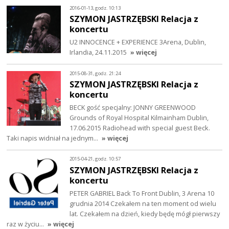
2016-01-13, godz. 10:13
SZYMON JASTRZĘBSKI Relacja z
koncertu
U2 INNOCENCE + EXPERIENCE 3Arena, Dublin,
Irlandia, 24.11.2015
» więcej
2015-08-31, godz. 21:24
SZYMON JASTRZĘBSKI Relacja z
koncertu
BECK gość specjalny: JONNY GREENWOOD
Grounds of Royal Hospital Kilmainham Dublin,
17.06.2015 Radiohead with special guest Beck.
Taki napis widniał na jednym…
» więcej
2015-04-21, godz. 10:57
SZYMON JASTRZĘBSKI Relacja z
koncertu
PETER GABRIEL Back To Front Dublin, 3 Arena 10
grudnia 2014 Czekałem na ten moment od wielu
lat. Czekałem na dzień, kiedy będę mógł pierwszy
raz w życiu…
» więcej