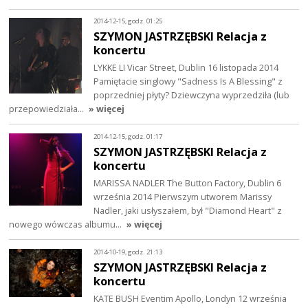
2014-12-15, godz. 01:25
SZYMON JASTRZĘBSKI Relacja z
koncertu
LYKKE LI Vicar Street, Dublin 16 listopada 2014
Pamiętacie singlowy "Sadness Is A Blessing" z
poprzedniej płyty? Dziewczyna wyprzedziła (lub
przepowiedziała…
» więcej
2014-12-15, godz. 01:17
SZYMON JASTRZĘBSKI Relacja z
koncertu
MARISSA NADLER The Button Factory, Dublin 6
września 2014 Pierwszym utworem Marissy
Nadler, jaki usłyszałem, był "Diamond Heart" z
nowego wówczas albumu…
» więcej
2014-10-19, godz. 21:13
SZYMON JASTRZĘBSKI Relacja z
koncertu
KATE BUSH Eventim Apollo, Londyn 12 września