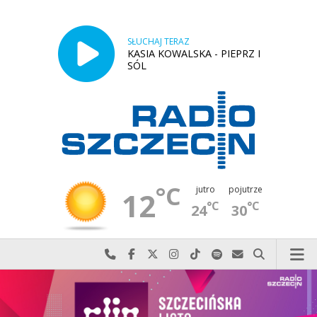
SŁUCHAJ TERAZ
KASIA KOWALSKA - PIEPRZ I
SÓL
°C
jutro
pojutrze
12
°C
°C
24
30
Najlepiej po prostu do nas zadzwoń
Odwiedź nas na Facebook-u
Odwiedź nas na X
Odwiedź nas na Instagram-ie
Odwiedź nas na TikTok-u
Szukaj nas na Spotify
Wyślij do nas w
Szukaj