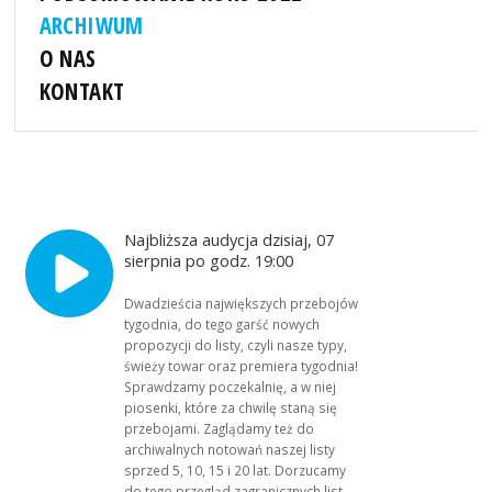
ARCHIWUM
O NAS
KONTAKT
Najbliższa audycja dzisiaj, 07
sierpnia po godz. 19:00
Dwadzieścia największych przebojów
tygodnia, do tego garść nowych
propozycji do listy, czyli nasze typy,
świeży towar oraz premiera tygodnia!
Sprawdzamy poczekalnię, a w niej
piosenki, które za chwilę staną się
przebojami. Zaglądamy też do
archiwalnych notowań naszej listy
sprzed 5, 10, 15 i 20 lat. Dorzucamy
do tego przegląd zagranicznych list