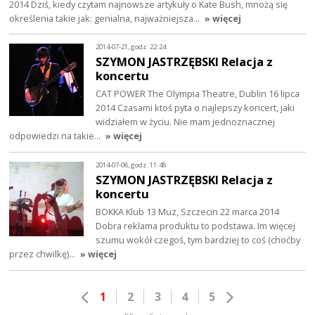
2014 Dziś, kiedy czytam najnowsze artykuły o Kate Bush, mnożą się
określenia takie jak: genialna, najważniejsza…
» więcej
2014-07-21, godz. 22:24
SZYMON JASTRZĘBSKI Relacja z
koncertu
CAT POWER The Olympia Theatre, Dublin 16 lipca
2014 Czasami ktoś pyta o najlepszy koncert, jaki
widziałem w życiu. Nie mam jednoznacznej
odpowiedzi na takie…
» więcej
2014-07-08, godz. 11:48
SZYMON JASTRZĘBSKI Relacja z
koncertu
BOKKA Klub 13 Muz, Szczecin 22 marca 2014
Dobra reklama produktu to podstawa. Im więcej
szumu wokół czegoś, tym bardziej to coś (choćby
przez chwilkę)…
» więcej
1
2
3
4
5