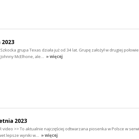
 2023
 Szkocka grupa Texas działa już od 34 lat. Grupę założył w drugiej połowie 
r Johnny McElhone, ale…
» więcej
etnia 2023
video >> To aktualnie najczęściej odtwarzana piosenka w Polsce w serwis
awet lepsze wyniki w…
» więcej