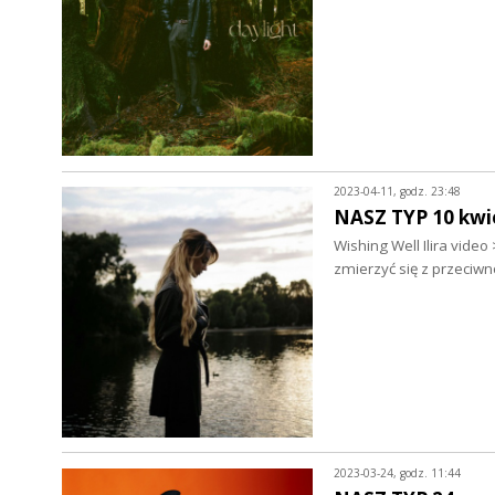
2023-04-11, godz. 23:48
NASZ TYP 10 kwi
Wishing Well Ilira video
zmierzyć się z przeciw
2023-03-24, godz. 11:44