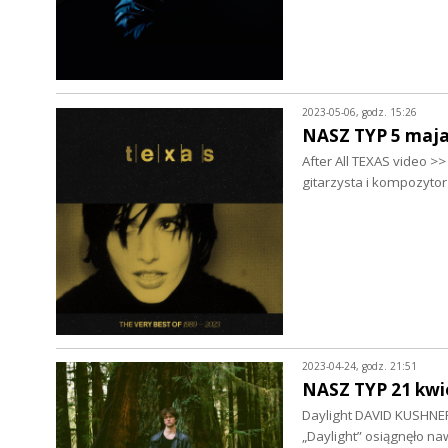
2023-05-06, godz. 15:26
NASZ TYP 5 maja
After All TEXAS video >>
gitarzysta i kompozyto
2023-04-24, godz. 21:51
NASZ TYP 21 kwi
Daylight DAVID KUSHNER 
„Daylight” osiągnęło n