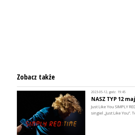
Zobacz także
2023-05-12, godz. 19:45
NASZ TYP 12 maj
Just Like You SIMPLY R
singiel ,,Just Like You