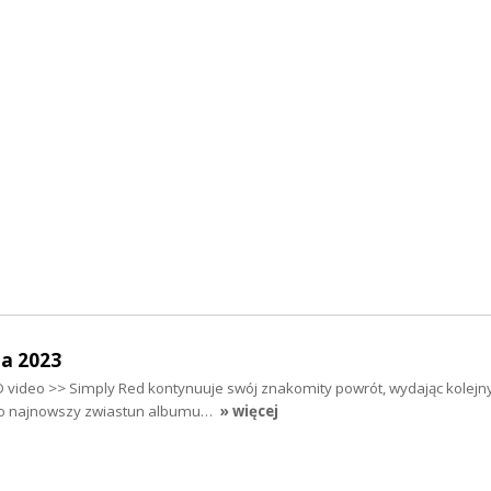
a 2023
ED video >> Simply Red kontynuuje swój znakomity powrót, wydając kolej
”. To najnowszy zwiastun albumu…
» więcej