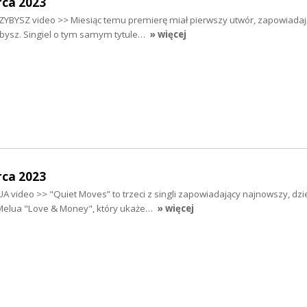
ca 2023
YBYSZ video >> Miesiąc temu premierę miał pierwszy utwór, zapowiada
ybysz. Singiel o tym samym tytule…
» więcej
ca 2023
 video >> "Quiet Moves” to trzeci z singli zapowiadający najnowszy, dzi
Melua "Love & Money", który ukaże…
» więcej