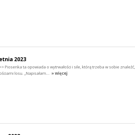
etnia 2023
 >> Piosenka ta opowiada o wytrwałości i sile, którą trzeba w sobie znaleź
nościami losu. ,,Napisałam…
» więcej