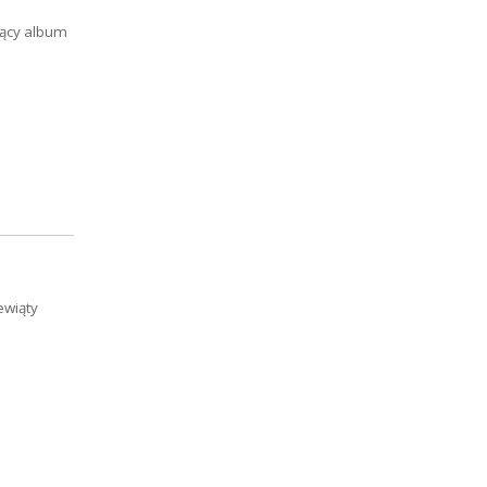
jący album
ewiąty