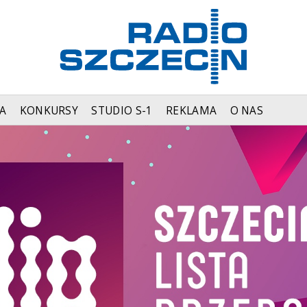
A
KONKURSY
STUDIO S-1
REKLAMA
O NAS