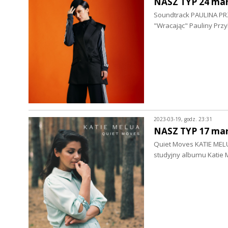
NASZ TYP 24 mar
Soundtrack PAULINA PRZ
"Wracając" Pauliny Prz
2023-03-19, godz. 23:31
NASZ TYP 17 mar
Quiet Moves KATIE MELUA
studyjny albumu Katie 