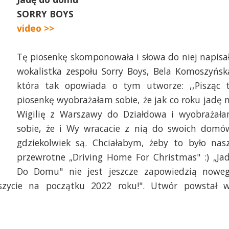
SORRY BOYS
video >>
Tę piosenkę skomponowała i słowa do niej napisa
wokalistka zespołu Sorry Boys, Bela Komoszyńsk
która tak opowiada o tym utworze: ,,Pisząc 
piosenkę wyobrażałam sobie, że jak co roku jadę 
Wigilię z Warszawy do Działdowa i wyobrażał
sobie, że i Wy wracacie z nią do swoich domó
gdziekolwiek są. Chciałabym, żeby to było nas
przewrotne „Driving Home For Christmas" :) „Ja
Do Domu" nie jest jeszcze zapowiedzią nowe
szycie na początku 2022 roku!". Utwór powstał 