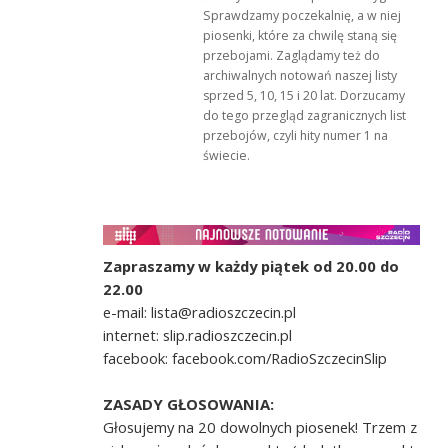
Sprawdzamy poczekalnię, a w niej
piosenki, które za chwilę staną się
przebojami. Zaglądamy też do
archiwalnych notowań naszej listy
sprzed 5, 10, 15 i 20 lat. Dorzucamy
do tego przegląd zagranicznych list
przebojów, czyli hity numer 1 na
świecie.
Zapraszamy w każdy piątek od 20.00 do
22.00
e-mail: lista@radioszczecin.pl
internet: slip.radioszczecin.pl
facebook: facebook.com/RadioSzczecinSlip
ZASADY GŁOSOWANIA:
Głosujemy na 20 dowolnych piosenek! Trzem z