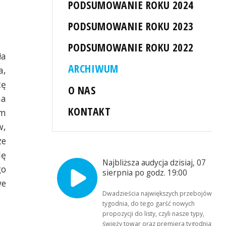
PODSUMOWANIE ROKU 2024
PODSUMOWANIE ROKU 2023
PODSUMOWANIE ROKU 2022
ła
ARCHIWUM
a,
tę
O NAS
na
KONTAKT
am
w,
ze
dę
Najbliższa audycja dzisiaj, 07
go
sierpnia po godz. 19:00
we
Dwadzieścia największych przebojów
tygodnia, do tego garść nowych
propozycji do listy, czyli nasze typy,
świeży towar oraz premiera tygodnia!