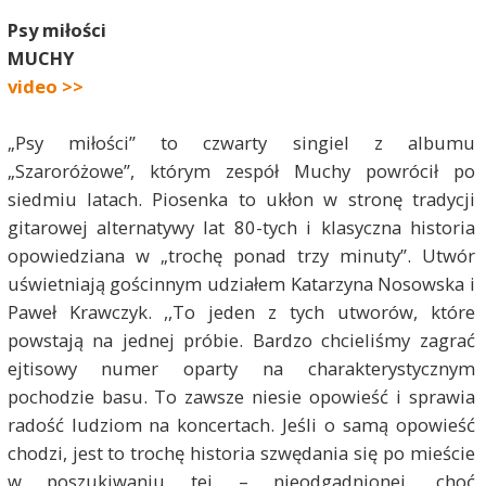
Psy miłości
MUCHY
video >>
„Psy miłości” to czwarty singiel z albumu
„Szaroróżowe”, którym zespół Muchy powrócił po
siedmiu latach. Piosenka to ukłon w stronę tradycji
gitarowej alternatywy lat 80-tych i klasyczna historia
opowiedziana w „trochę ponad trzy minuty”. Utwór
uświetniają gościnnym udziałem Katarzyna Nosowska i
Paweł Krawczyk. ,,To jeden z tych utworów, które
powstają na jednej próbie. Bardzo chcieliśmy zagrać
ejtisowy numer oparty na charakterystycznym
pochodzie basu. To zawsze niesie opowieść i sprawia
radość ludziom na koncertach. Jeśli o samą opowieść
chodzi, jest to trochę historia szwędania się po mieście
w poszukiwaniu tej – nieodgadnionej, choć