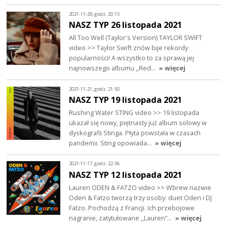
2021-11-29, godz. 20:15
NASZ TYP 26 listopada 2021
All Too Well (Taylor's Version) TAYLOR SWIFT
video >> Taylor Swift znów bije rekordy
popularności! A wszystko to za sprawą jej
najnowszego albumu ,,Red…
» więcej
2021-11-21, godz. 21:50
NASZ TYP 19 listopada 2021
Rushing Water STING video >> 19 listopada
ukazał się nowy, piętnasty już album solowy w
dyskografii Stinga. Płyta powstała w czasach
pandemii. Sting opowiada…
» więcej
2021-11-17, godz. 22:56
NASZ TYP 12 listopada 2021
Lauren ODEN & FATZO video >> Wbrew nazwie
Oden & Fatzo tworzą trzy osoby: duet Oden i DJ
Fatzo. Pochodzą z Francji. Ich przebojowe
nagranie, zatytułowane ,,Lauren”…
» więcej