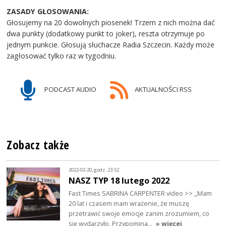
ZASADY GŁOSOWANIA:
Głosujemy na 20 dowolnych piosenek! Trzem z nich można dać
dwa punkty (dodatkowy punkt to joker), reszta otrzymuje po
jednym punkcie. Głosują słuchacze Radia Szczecin. Każdy może
zagłosować tylko raz w tygodniu.
PODCAST AUDIO
AKTUALNOŚCI RSS
Zobacz także
2022-02-20, godz. 23:52
NASZ TYP 18 lutego 2022
Fast Times SABRINA CARPENTER video >> ,,Mam
20 lat i czasem mam wrażenie, że muszę
przetrawić swoje emocje zanim zrozumiem, co
się wydarzyło. Przypomina…
» więcej