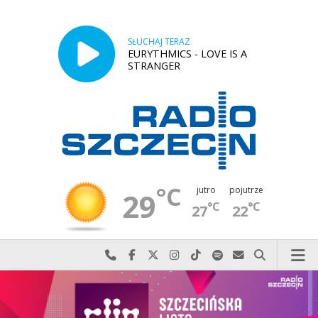
SŁUCHAJ TERAZ
EURYTHMICS - LOVE IS A
STRANGER
°C
jutro
pojutrze
29
°C
°C
27
22
Najlepiej po prostu do nas zadzwoń
Odwiedź nas na Facebook-u
Odwiedź nas na X
Odwiedź nas na Instagram-ie
Odwiedź nas na TikTok-u
Szukaj nas na Spotify
Wyślij do nas w
Szukaj