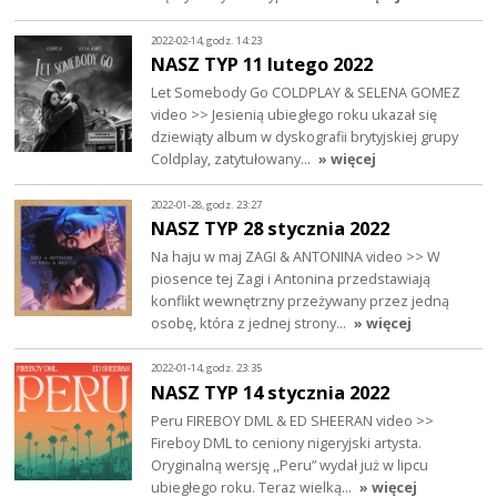
2022-02-14, godz. 14:23
NASZ TYP 11 lutego 2022
Let Somebody Go COLDPLAY & SELENA GOMEZ
video >> Jesienią ubiegłego roku ukazał się
dziewiąty album w dyskografii brytyjskiej grupy
Coldplay, zatytułowany…
» więcej
2022-01-28, godz. 23:27
NASZ TYP 28 stycznia 2022
Na haju w maj ZAGI & ANTONINA video >> W
piosence tej Zagi i Antonina przedstawiają
konflikt wewnętrzny przeżywany przez jedną
osobę, która z jednej strony…
» więcej
2022-01-14, godz. 23:35
NASZ TYP 14 stycznia 2022
Peru FIREBOY DML & ED SHEERAN video >>
Fireboy DML to ceniony nigeryjski artysta.
Oryginalną wersję ,,Peru” wydał już w lipcu
ubiegłego roku. Teraz wielką…
» więcej