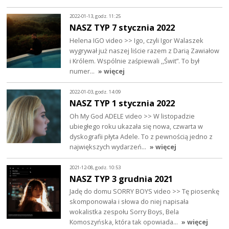
2022-01-13, godz. 11:25
NASZ TYP 7 stycznia 2022
Helena IGO video >> Igo, czyli Igor Walaszek
wygrywał już naszej liście razem z Darią Zawiałow
i Królem. Wspólnie zaśpiewali ,,Świt”. To był
numer…
» więcej
2022-01-03, godz. 14:09
NASZ TYP 1 stycznia 2022
Oh My God ADELE video >> W listopadzie
ubiegłego roku ukazała się nowa, czwarta w
dyskografii płyta Adele. To z pewnością jedno z
największych wydarzeń…
» więcej
2021-12-08, godz. 10:53
NASZ TYP 3 grudnia 2021
Jadę do domu SORRY BOYS video >> Tę piosenkę
skomponowała i słowa do niej napisała
wokalistka zespołu Sorry Boys, Bela
Komoszyńska, która tak opowiada…
» więcej