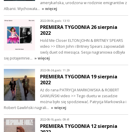
amerykańska, urodzona w rodzinie emigrantów z
Albanii. Wychowała…
» więcej
2022-09-06, godz. 13:10
PREMIERA TYGODNIA 26 sierpnia
2022
Hold Me Closer ELTON JOHN & BRITNEY SPEARS
video >> Elton John i Britney Spears zapowiadali
swój duet od miesiąca. Sesja nagraniowa odbyła
się potajemnie…
» więcej
2022-08-24, godz. 11:29
PREMIERA TYGODNIA 19 sierpnia
2022
Aż do rana PATRYCJA MARKOWSKA & ROBERT
GAWLIŃSKI video >> Tego duetu w zasadzie
można było się spodziewać. Patrycja Markowska i
Robert Gawliński nagrali…
» więcej
2022-08-18, godz. 09:41
PREMIERA TYGODNIA 12 sierpnia
2022