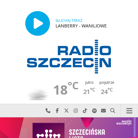
SŁUCHAJ TERAZ
LANBERRY - WANILIOWE
°C
jutro
pojutrze
18
°C
°C
21
24
Najlepiej po prostu do nas zadzwoń
Odwiedź nas na Facebook-u
Odwiedź nas na X
Odwiedź nas na Instagram-ie
Odwiedź nas na TikTok-u
Szukaj nas na Spotify
Wyślij do nas w
Szukaj