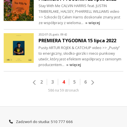
Stay With Me CALVIN HARRIS feat. JUSTIN
TIMBERLAKE, HALSEY, PHARRELL WILLIAMS video
>> Szkocki DJ Calvin Harris doskonale znany jest
ze współpracy z wieloma…
» więcej
2022-07-25, godz. 09:42
PREMIERA TYGODNIA 15 lipca 2022
Pusty ARTUR ROJEK & CATCHUP video >> „Pusty”
to energiczny, słodko-gorzki i nieco punkowy
utwór, który jest efektem współpracy z cenionym
producentem…
» więcej
2
3
4
5
6
586 na 59 stronach
Zadzwoń do studia: 510 777 666