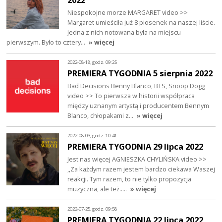
Niespokojne morze MARGARET video >>
Margaret umieściła już 8 piosenek na naszej liście.
Jedna z nich notowana była na miejscu
pierwszym. Było to cztery…
» więcej
2022-08-18, godz. 09:25
PREMIERA TYGODNIA 5 sierpnia 2022
Bad Decisions Benny Blanco, BTS, Snoop Dogg
video >> To pierwsza w historii współpraca
między uznanym artystą i producentem Bennym
Blanco, chłopakami z…
» więcej
2022-08-03, godz. 10:41
PREMIERA TYGODNIA 29 lipca 2022
Jest nas więcej AGNIESZKA CHYLIŃSKA video >>
,,Za każdym razem jestem bardzo ciekawa Waszej
reakcji. Tym razem, to nie tylko propozycja
muzyczna, ale też..…
» więcej
2022-07-25, godz. 09:58
PREMIERA TYGODNIA 22 lipca 2022