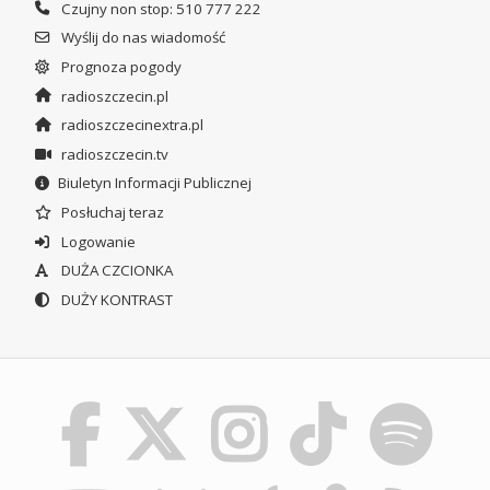
Czujny non stop: 510 777 222
Wyślij do nas wiadomość
Prognoza pogody
radioszczecin.pl
radioszczecinextra.pl
radioszczecin.tv
Biuletyn Informacji Publicznej
Posłuchaj teraz
Logowanie
DUŻA CZCIONKA
DUŻY KONTRAST