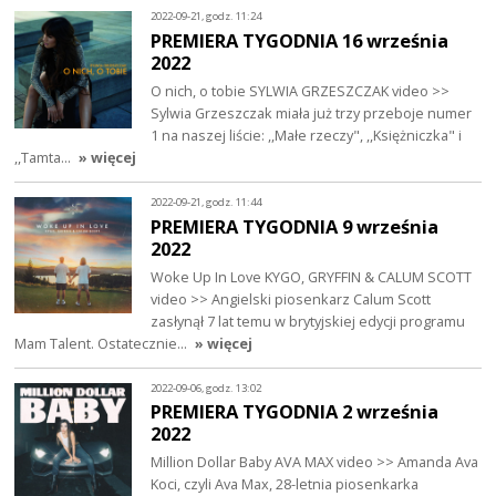
2022-09-21, godz. 11:24
PREMIERA TYGODNIA 16 września
2022
O nich, o tobie SYLWIA GRZESZCZAK video >>
Sylwia Grzeszczak miała już trzy przeboje numer
1 na naszej liście: ,,Małe rzeczy", ,,Księżniczka" i
,,Tamta…
» więcej
2022-09-21, godz. 11:44
PREMIERA TYGODNIA 9 września
2022
Woke Up In Love KYGO, GRYFFIN & CALUM SCOTT
video >> Angielski piosenkarz Calum Scott
zasłynął 7 lat temu w brytyjskiej edycji programu
Mam Talent. Ostatecznie…
» więcej
2022-09-06, godz. 13:02
PREMIERA TYGODNIA 2 września
2022
Million Dollar Baby AVA MAX video >> Amanda Ava
Koci, czyli Ava Max, 28-letnia piosenkarka