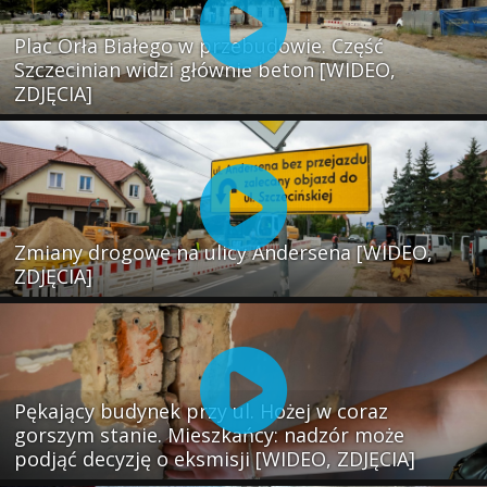
Plac Orła Białego w przebudowie. Część
Szczecinian widzi głównie beton [WIDEO,
ZDJĘCIA]
Zmiany drogowe na ulicy Andersena [WIDEO,
ZDJĘCIA]
Pękający budynek przy ul. Hożej w coraz
gorszym stanie. Mieszkańcy: nadzór może
podjąć decyzję o eksmisji [WIDEO, ZDJĘCIA]