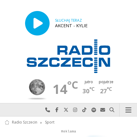
SŁUCHAJ TERAZ
AKCENT - KYLIE
°C
jutro
pojutrze
14
°C
°C
30
27
Najlepiej po prostu do nas zadzwoń
Odwiedź nas na Facebook-u
Odwiedź nas na X
Odwiedź nas na Instagram-ie
Odwiedź nas na TikTok-u
Szukaj nas na Spotify
Wyślij do nas w
Szukaj
Radio Szczecin
»
Sport
Autopromocja
Reklama