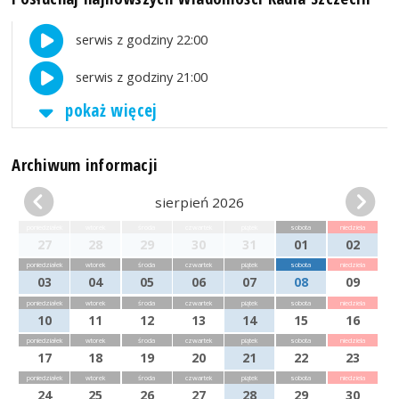
serwis z godziny 22:00
serwis z godziny 21:00
pokaż więcej
Archiwum informacji
sierpień 2026
poniedziałek
wtorek
środa
czwartek
piątek
sobota
niedziela
27
28
29
30
31
01
02
poniedziałek
wtorek
środa
czwartek
piątek
sobota
niedziela
03
04
05
06
07
08
09
poniedziałek
wtorek
środa
czwartek
piątek
sobota
niedziela
10
11
12
13
14
15
16
poniedziałek
wtorek
środa
czwartek
piątek
sobota
niedziela
17
18
19
20
21
22
23
poniedziałek
wtorek
środa
czwartek
piątek
sobota
niedziela
24
25
26
27
28
29
30