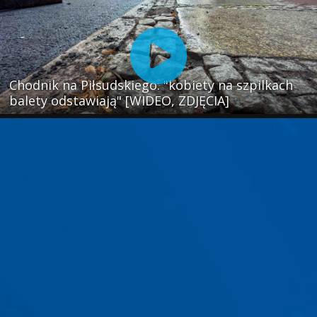
Chodnik na Piłsudskiego: "kobiety na szpilkach
balety odstawiają" [WIDEO, ZDJĘCIA]