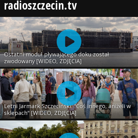
radioszczecin.tv
Ostatni moduł pływającego doku został
zwodowany [WIDEO, ZDJĘCIA]
Letni Jarmark Szczeciński. "Coś innego, aniżeli w
sklepach" [WIDEO, ZDJĘCIA]