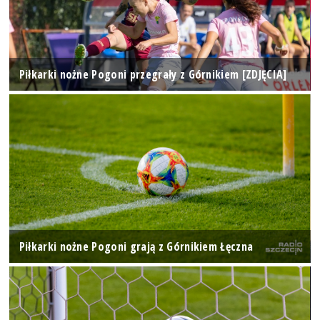
Piłkarki nożne Pogoni przegrały z Górnikiem [ZDJĘCIA]
Piłkarki nożne Pogoni grają z Górnikiem Łęczna