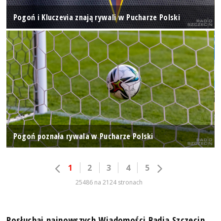
Pogoń i Kluczevia znają rywali w Pucharze Polski
Pogoń poznała rywala w Pucharze Polski
1
2
3
4
5
25486 na 2124 stronach
Posłuchaj najnowszych Wiadomości Radia Szczecin