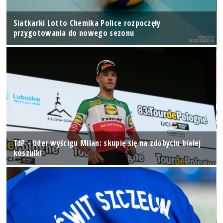
Siatkarki Lotto Chemika Police rozpoczęły
przygotowania do nowego sezonu
TdP - lider wyścigu Milan: skupię się na zdobyciu białej
koszulki