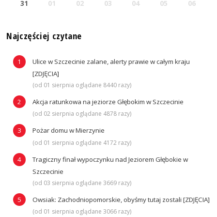
31
01
02
03
04
05
06
Najczęściej czytane
Ulice w Szczecinie zalane, alerty prawie w całym kraju
[ZDJĘCIA]
(od 01 sierpnia oglądane 8440 razy)
Akcja ratunkowa na jeziorze Głębokim w Szczecinie
(od 02 sierpnia oglądane 4878 razy)
Pożar domu w Mierzynie
(od 01 sierpnia oglądane 4172 razy)
Tragiczny finał wypoczynku nad Jeziorem Głębokie w
Szczecinie
(od 03 sierpnia oglądane 3669 razy)
Owsiak: Zachodniopomorskie, obyśmy tutaj zostali [ZDJĘCIA]
(od 01 sierpnia oglądane 3066 razy)