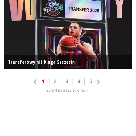
Transferowy hit Kinga Szczecin
1
2
3
4
5
25474 na 2123 stronach