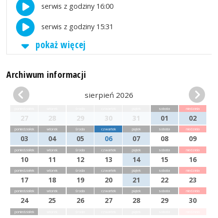
serwis z godziny 16:00
serwis z godziny 15:31
pokaż więcej
Archiwum informacji
sierpień 2026
poniedziałek
wtorek
środa
czwartek
piątek
sobota
niedziela
27
28
29
30
31
01
02
poniedziałek
wtorek
środa
czwartek
piątek
sobota
niedziela
03
04
05
06
07
08
09
poniedziałek
wtorek
środa
czwartek
piątek
sobota
niedziela
10
11
12
13
14
15
16
poniedziałek
wtorek
środa
czwartek
piątek
sobota
niedziela
17
18
19
20
21
22
23
poniedziałek
wtorek
środa
czwartek
piątek
sobota
niedziela
24
25
26
27
28
29
30
poniedziałek
wtorek
środa
czwartek
piątek
sobota
niedziela