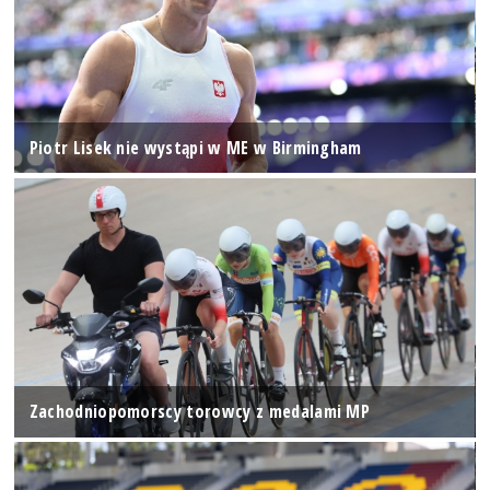
Piotr Lisek nie wystąpi w ME w Birmingham
Zachodniopomorscy torowcy z medalami MP