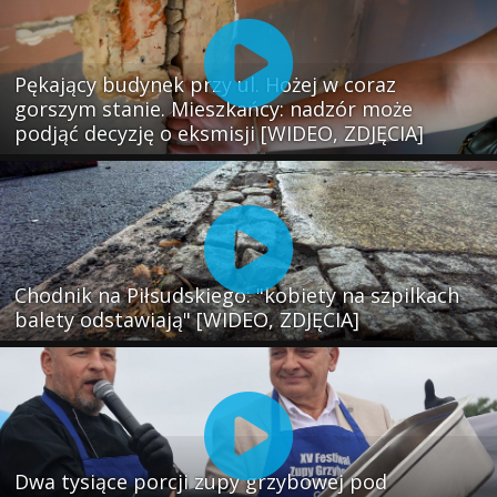
Pękający budynek przy ul. Hożej w coraz
gorszym stanie. Mieszkańcy: nadzór może
podjąć decyzję o eksmisji [WIDEO, ZDJĘCIA]
Chodnik na Piłsudskiego: "kobiety na szpilkach
balety odstawiają" [WIDEO, ZDJĘCIA]
Dwa tysiące porcji zupy grzybowej pod