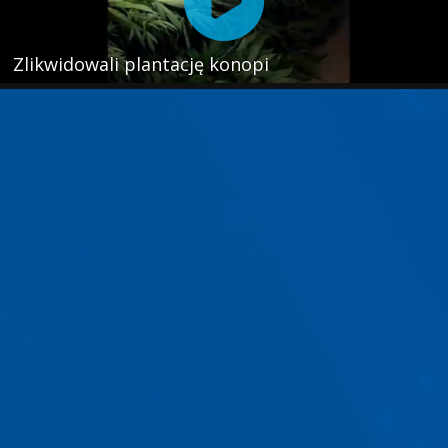
Zlikwidowali plantację konopi