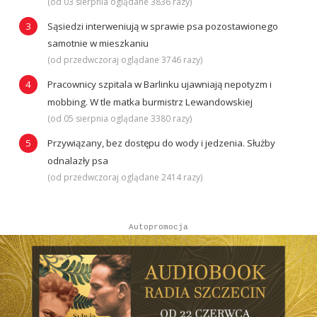
(od 03 sierpnia oglądane 3836 razy)
Sąsiedzi interweniują w sprawie psa pozostawionego
samotnie w mieszkaniu
(od przedwczoraj oglądane 3746 razy)
Pracownicy szpitala w Barlinku ujawniają nepotyzm i
mobbing. W tle matka burmistrz Lewandowskiej
(od 05 sierpnia oglądane 3380 razy)
Przywiązany, bez dostępu do wody i jedzenia. Służby
odnalazły psa
(od przedwczoraj oglądane 2414 razy)
Autopromocja