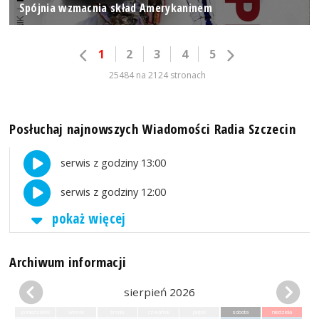
Spójnia wzmacnia skład Amerykaninem
1
2
3
4
5
25484 na 2124 stronach
Posłuchaj najnowszych Wiadomości Radia Szczecin
serwis z godziny 13:00
serwis z godziny 12:00
pokaż więcej
Archiwum informacji
sierpień 2026
poniedziałek
wtorek
środa
czwartek
piątek
sobota
niedziela