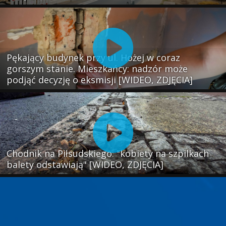
Pękający budynek przy ul. Hożej w coraz
gorszym stanie. Mieszkańcy: nadzór może
podjąć decyzję o eksmisji [WIDEO, ZDJĘCIA]
Chodnik na Piłsudskiego: "kobiety na szpilkach
balety odstawiają" [WIDEO, ZDJĘCIA]