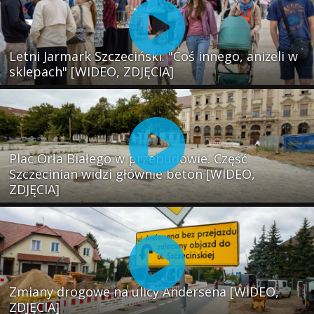
Letni Jarmark Szczeciński. "Coś innego, aniżeli w
sklepach" [WIDEO, ZDJĘCIA]
Plac Orła Białego w przebudowie. Część
Szczecinian widzi głównie beton [WIDEO,
ZDJĘCIA]
Zmiany drogowe na ulicy Andersena [WIDEO,
ZDJĘCIA]