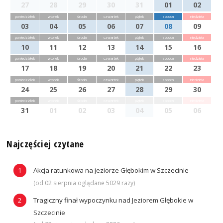
27
28
29
30
31
01
02
poniedziałek
wtorek
środa
czwartek
piątek
sobota
niedziela
03
04
05
06
07
08
09
poniedziałek
wtorek
środa
czwartek
piątek
sobota
niedziela
10
11
12
13
14
15
16
poniedziałek
wtorek
środa
czwartek
piątek
sobota
niedziela
17
18
19
20
21
22
23
poniedziałek
wtorek
środa
czwartek
piątek
sobota
niedziela
24
25
26
27
28
29
30
poniedziałek
wtorek
środa
czwartek
piątek
sobota
niedziela
31
01
02
03
04
05
06
Najczęściej czytane
Akcja ratunkowa na jeziorze Głębokim w Szczecinie
(od 02 sierpnia oglądane 5029 razy)
Tragiczny finał wypoczynku nad Jeziorem Głębokie w
Szczecinie